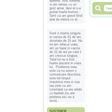
dureros, fizic vorbind
si am ramas cu un
gust amar, desi el s-a
purtat foarte frumos.
Simt ca am gresit fiind
atat de intima cu el.
Sunt o mama singura
in varsta de 41 de ani,
divortata de 15 ani. Nu
mi-am refacut viata,
am un baiat in varsta
de 22 de ani pe care l-
am crescut singura.
Tatal lui nu a fost
foarte prezent in viata
lui . Problema mea
este ca nu avem o
comunicare deschisa,
este tot timpul
impotriva mea si mai
rau este ca am
constatat ca are relatii
cu barbati (nu are
prietena nici nu a
avut).
SUSȚINEM