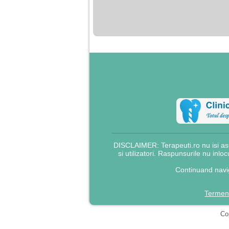
nimanui nu ii pasa de
mine. Din cauza asta
am inceput sa beau
alcool si am inceput
sa ma culc cu barbati
pentru bani.
DISCLAIMER: Terapeuti.ro nu isi asu
si utilizatori. Raspunsurile nu inlo
Continuand navig
Termeni
Cop