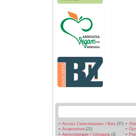
Fiica mea s-a nascut
cand eu aveam 17
ani, privind in urma
realizez cat de multe
greseli am facut in
educatia si cresterea
ei, am fost o mama
egoista, preocupata
de implinirea
profesionala, cand ea
era mica am neglijat-
o, ba chiar am fost si
agresiva, orice
greseala era taxata cu
o palma sau pedepse.
De 4 ani am o relatie
serioasa cu un barbat
in varsta de 32 de ani,
iar de aproximativ un
an jumate a inceput
sa se manifeste o
situatie care pe mine
ma deranjeaza.
Access Consciousness / Bars
(37)
Ost
Acupunctura
(21)
Ozo
Ma aflu aici pentru ca
Aerocrioterapie / Criosauna
(3)
Pre