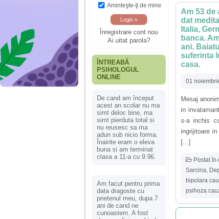
Aminteşte-ţi de mine
Am 53 de a
dat medita
Italia, Ge
Înregistrare cont nou
banca. Am 
Ai uitat parola?
ani. Baiat
suferinta 
ÎNTREABĂ
casa.
PSIHOLOGUL
ONLINE
01 noiembri
De cand am început
Mesaj anonim 
acest an scolar nu ma
in invatamant
simt deloc bine, ma
simt pierduta total si
s-a inchis c
nu reusesc sa ma
ingrijitoare 
adun sub nicio forma.
[...]
Înainte eram o eleva
buna si am terminat
clasa a 11-a cu 9.96.
Postat în
Sarcina
,
Dep
bipolara ca
Am facut pentru prima
psihoza cau
data dragoste cu
prietenul meu, dupa 7
ani de cand ne
cunoastem. A fost