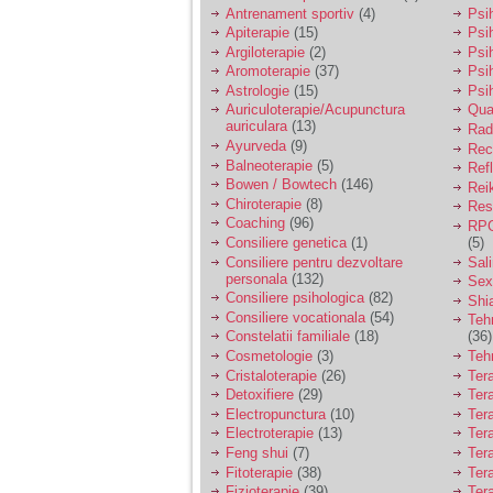
vreau sa stiu daca am
Antrenament sportiv
(4)
Psih
nevoie de un psiholog
Apiterapie
(15)
Psi
sau psihiatru.
Argiloterapie
(2)
Psi
Aromoterapie
(37)
Psi
Astrologie
(15)
Psi
Sunt casatorita, am
Auriculoterapie/Acupunctura
Qua
31 de ani si un copil in
auriculara
(13)
varsta de 2 ani care
Radi
mi-e lumina ochilor.
Ayurveda
(9)
Rec
De ceva timp simt ca
Balneoterapie
(5)
Ref
mi s-a adunat
Bowen / Bowtech
(146)
Rei
oboseala, o oboseala
Chiroterapie
(8)
Resp
cronica de care nu pot
Coaching
(96)
RPG
scapa si simt ca din
Consiliere genetica
(1)
(5)
cauza ei nu pot
controla nervii si
Consiliere pentru dezvoltare
Sal
cateodata are copilul
personala
(132)
Sex
de suferit.
Consiliere psihologica
(82)
Shi
Consiliere vocationala
(54)
Teh
Constelatii familiale
(18)
(36)
Am o bariera peste
Cosmetologie
(3)
Teh
care nu pot trece:
Cristaloterapie
(26)
Ter
prietena mea a ramas
Detoxifiere
(29)
Ter
insarcinata cu o fata.
Electropunctura
(10)
Ter
Am fost de comun
Electroterapie
(13)
Ter
acord sa facem un
copil, cu gandul ca e
Feng shui
(7)
Tera
baiat.
Fitoterapie
(38)
Ter
Fizioterapie
(39)
Ter