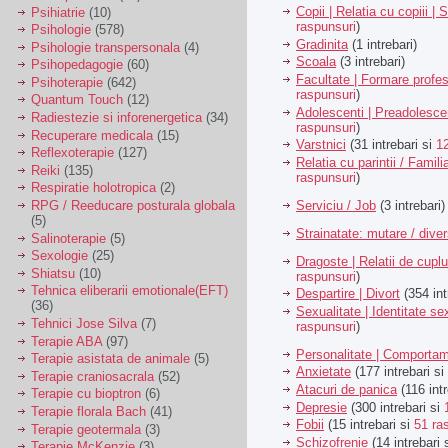
Copii | Relatia cu copiii | 
Psihiatrie
(10)
raspunsuri
)
Psihologie
(578)
Gradinita
(1 intrebari)
Psihologie transpersonala
(4)
Scoala
(3 intrebari)
Psihopedagogie
(60)
Facultate | Formare profes
Psihoterapie
(642)
raspunsuri
)
Quantum Touch
(12)
Adolescenti | Preadolesce
Radiestezie si inforenergetica
(34)
raspunsuri
)
Recuperare medicala
(15)
Varstnici
(31 intrebari si
1
Reflexoterapie
(127)
Relatia cu parintii / Famili
Reiki
(135)
raspunsuri
)
Respiratie holotropica
(2)
Serviciu / Job
(3 intrebari)
RPG / Reeducare posturala globala
(5)
Strainatate: mutare / dive
Salinoterapie
(5)
Sexologie
(25)
Dragoste | Relatii de cuplu
Shiatsu
(10)
raspunsuri
)
Tehnica eliberarii emotionale(EFT)
Despartire | Divort
(354 int
(36)
Sexualitate | Identitate se
Tehnici Jose Silva
(7)
raspunsuri
)
Terapie ABA
(97)
Personalitate | Comporta
Terapie asistata de animale
(5)
Anxietate
(177 intrebari si
Terapie craniosacrala
(52)
Atacuri de panica
(116 intr
Terapie cu bioptron
(6)
Depresie
(300 intrebari si
Terapie florala Bach
(41)
Fobii
(15 intrebari si
51 ra
Terapie geotermala
(3)
Schizofrenie
(14 intrebari 
Terapie McKenzie
(3)