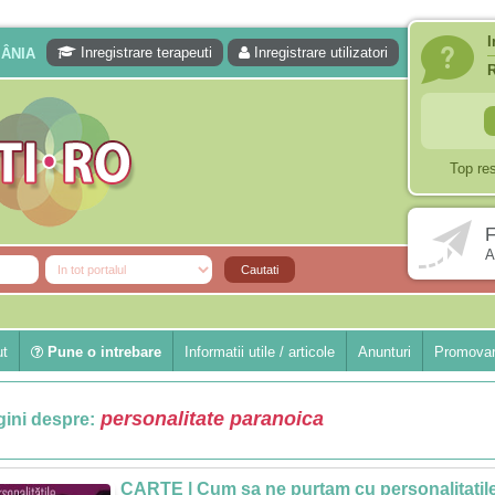
I
Inregistrare terapeuti
Inregistrare utilizatori
MÂNIA
Top re
F
A
ut
Pune o intrebare
Informatii utile / articole
Anunturi
Promovar
personalitate paranoica
ini despre:
CARTE | Cum sa ne purtam cu personalitatil