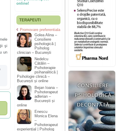
online!
TERAPEUTI
Promovare preferentiala
Golea Alina –
lmele
Consiliere
psihologică |
ii şi
Psiholog
cu un
clinician – București
Nedelcu
Cătălin –
Psihoterapie
e
psihanalitică |
Psihologie clinică –
București și online
Bejan Ioana –
Psihoterapeut
adlerian –
București și
online
Enescu
Monica Elena
–
Psihoterapeut
experiențial | Psiholog