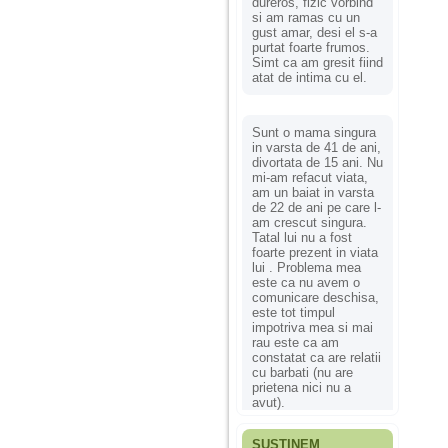
dureros, fizic vorbind
si am ramas cu un
gust amar, desi el s-a
purtat foarte frumos.
Simt ca am gresit fiind
atat de intima cu el.
Sunt o mama singura
in varsta de 41 de ani,
divortata de 15 ani. Nu
mi-am refacut viata,
am un baiat in varsta
de 22 de ani pe care l-
am crescut singura.
Tatal lui nu a fost
foarte prezent in viata
lui . Problema mea
este ca nu avem o
comunicare deschisa,
este tot timpul
impotriva mea si mai
rau este ca am
constatat ca are relatii
cu barbati (nu are
prietena nici nu a
avut).
SUSȚINEM