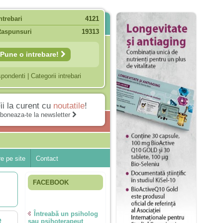
ntrebari
4121
Raspunsuri
19313
Pune o intrebare!
spondenti
|
Categorii intrebari
ii la curent cu
noutatile
!
boneaza-te la newsletter
e pe site
Contact
FACEBOOK
Întreabă un psiholog
e
sau psihoterapeut