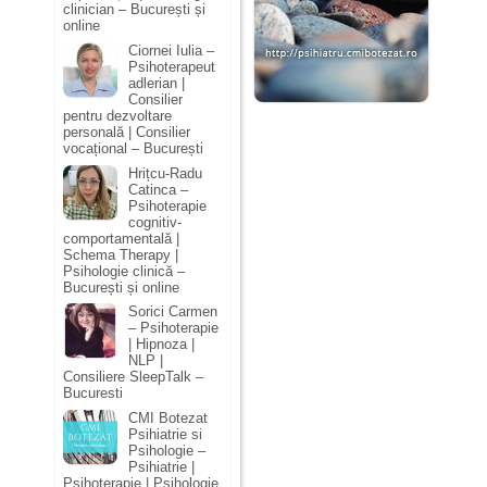
clinician – București și
online
Ciornei Iulia –
Psihoterapeut
adlerian |
Consilier
pentru dezvoltare
personală | Consilier
vocațional – București
Hrițcu-Radu
Catinca –
Psihoterapie
cognitiv-
comportamentală |
Schema Therapy |
Psihologie clinică –
București și online
Sorici Carmen
– Psihoterapie
| Hipnoza |
NLP |
Consiliere SleepTalk –
Bucuresti
CMI Botezat
Psihiatrie si
Psihologie –
Psihiatrie |
Psihoterapie | Psihologie