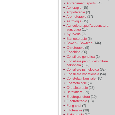
vreau sa stiu daca am
Antrenament sportiv
(4)
nevoie de un psiholog
Apiterapie
(15)
sau psihiatru.
Argiloterapie
(2)
Aromoterapie
(37)
Astrologie
(15)
Sunt casatorita, am
Auriculoterapie/Acupunctura
31 de ani si un copil in
auriculara
(13)
varsta de 2 ani care
mi-e lumina ochilor.
Ayurveda
(9)
De ceva timp simt ca
Balneoterapie
(5)
mi s-a adunat
Bowen / Bowtech
(146)
oboseala, o oboseala
Chiroterapie
(8)
cronica de care nu pot
Coaching
(96)
scapa si simt ca din
Consiliere genetica
(1)
cauza ei nu pot
controla nervii si
Consiliere pentru dezvoltare
cateodata are copilul
personala
(132)
de suferit.
Consiliere psihologica
(82)
Consiliere vocationala
(54)
Constelatii familiale
(18)
Am o bariera peste
Cosmetologie
(3)
care nu pot trece:
Cristaloterapie
(26)
prietena mea a ramas
Detoxifiere
(29)
insarcinata cu o fata.
Electropunctura
(10)
Am fost de comun
Electroterapie
(13)
acord sa facem un
copil, cu gandul ca e
Feng shui
(7)
baiat.
Fitoterapie
(38)
Fizioterapie
(39)