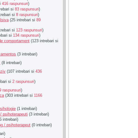
si
416 raspunsuri
)
rebari si
83 raspunsuri
)
trebari si
8 raspunsuri
)
lsiva
(25 intrebari si
89
trebari si
123 raspunsuri
)
ebari si
134 raspunsuri
)
u de comportament
(123 intrebari si
icamentos
(3 intrebari)
t
(8 intrebari)
ziv
(107 intrebari si
436
ebari si
2 raspunsuri
)
9 raspunsuri
)
ica
(303 intrebari si
1166
sihologie
(1 intrebari)
/ psihoterapeuti
(3 intrebari)
6 intrebari)
g / psihoterapeut
(0 intrebari)
ari)