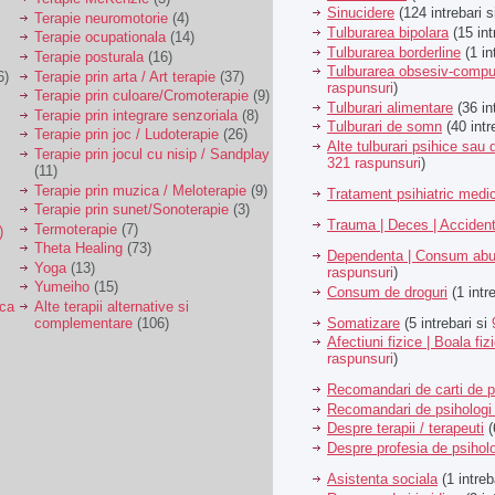
Sinucidere
(124 intrebari 
Terapie neuromotorie
(4)
Tulburarea bipolara
(15 int
Terapie ocupationala
(14)
Tulburarea borderline
(1 in
Terapie posturala
(16)
Tulburarea obsesiv-compu
6)
Terapie prin arta / Art terapie
(37)
raspunsuri
)
Terapie prin culoare/Cromoterapie
(9)
Tulburari alimentare
(36 in
Terapie prin integrare senzoriala
(8)
Tulburari de somn
(40 intr
Terapie prin joc / Ludoterapie
(26)
Alte tulburari psihice sa
Terapie prin jocul cu nisip / Sandplay
321 raspunsuri
)
(11)
Terapie prin muzica / Meloterapie
(9)
Tratament psihiatric med
Terapie prin sunet/Sonoterapie
(3)
Trauma | Deces | Acciden
Termoterapie
(7)
)
Theta Healing
(73)
Dependenta | Consum abu
Yoga
(13)
raspunsuri
)
Yumeiho
(15)
Consum de droguri
(1 intr
ica
Alte terapii alternative si
Somatizare
(5 intrebari si
complementare
(106)
Afectiuni fizice | Boala fiz
raspunsuri
)
Recomandari de carti de p
Recomandari de psihologi 
Despre terapii / terapeuti
(
Despre profesia de psiholo
Asistenta sociala
(1 intreb