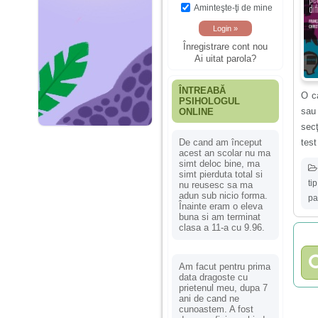
Aminteşte-ţi de mine
Înregistrare cont nou
Ai uitat parola?
ÎNTREABĂ
O ca
PSIHOLOGUL
sau 
ONLINE
secţ
test
De cand am început
acest an scolar nu ma
simt deloc bine, ma
simt pierduta total si
tip
nu reusesc sa ma
adun sub nicio forma.
pa
Înainte eram o eleva
buna si am terminat
clasa a 11-a cu 9.96.
Am facut pentru prima
data dragoste cu
prietenul meu, dupa 7
ani de cand ne
cunoastem. A fost