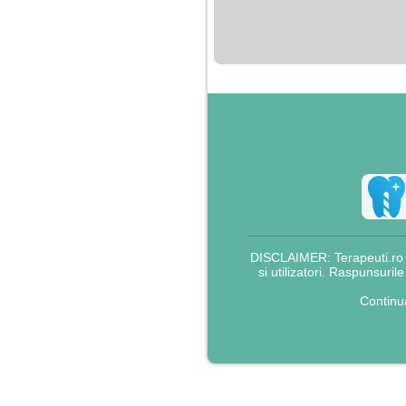
nimanui nu ii pasa de
mine. Din cauza asta
am inceput sa beau
alcool si am inceput
sa ma culc cu barbati
pentru bani.
DISCLAIMER: Terapeuti.ro nu
si utilizatori. Raspunsuril
Continu