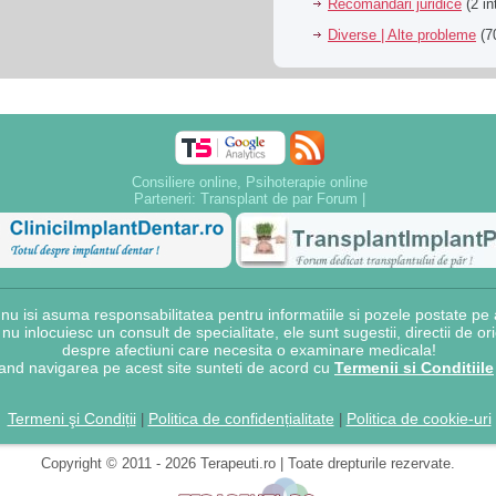
Recomandari juridice
(2 in
Diverse | Alte probleme
(70
Consiliere online, Psihoterapie online
Parteneri:
Transplant de par Forum
|
 isi asuma responsabilitatea pentru informatiile si pozele postate pe a
e nu inlocuiesc un consult de specialitate, ele sunt sugestii, directii de o
despre afectiuni care necesita o examinare medicala!
and navigarea pe acest site sunteti de acord cu
Termenii si Conditiile
Termeni şi Condiții
Politica de confidențialitate
Politica de cookie-uri
|
|
Copyright © 2011 - 2026 Terapeuti.ro | Toate drepturile rezervate.