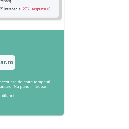
trebari)
5 intrebari si
2761 raspunsuri
)
cest site de catre terapeuti
rientare! Nu puneti intrebari
utilizarii.