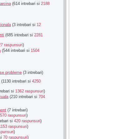
Sarcina
(614 intrebari si
2188
ionala
(3 intrebari si
12
nti
(685 intrebari si
2281
27 raspunsuri
)
a
(544 intrebari si
1504
rse probleme
(3 intrebari)
(1130 intrebari si
4250
rebari si
1362 raspunsuri
)
xuala
(210 intrebari si
704
ment
(7 intrebari)
570 raspunsuri
)
ebari si
420 raspunsuri
)
1153 raspunsuri
)
spunsuri
)
si
70 raspunsuri
)