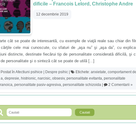
dificile – Francois Lelord, Christophe Andre
12 decembrie 2019
rte cât se poate de interesantă, cu exemple de viaţă reale sau chiar din fi
cărţile cele mai cunoscute, cu sfaturi de „aşa nu” şi „aşa da”, cu explicaţ
iuni distincte, destinate fiecărui tip de personalitate considerată dificilă, şi 
 de personalitate şi o sinteză cât se poate de utilă [...]
Postat în
Afectiuni psihice | Despre psihic
|
Etichete:
anxietate
,
comportament d
 a
,
depresie
,
histrionic
,
narcisic
,
obsesiv
,
personalitate evitanta
,
personalitate
ranoica
,
personalitate pasiv-agresiva
,
personalitate schizoida
|
2 Comentarii »