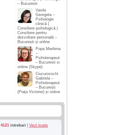
– Bucuresti
Vasile
Georgeta –
Psihologie
clinică |
Consiliere psihologică |
Consiliere pentru
dezvoltare personală –
București și online
Popa Marilena
–
Psihoterapeut
– Bucuresti si
online (Skype)
Ciucurovschi
Gabriela –
Psihoterapeut
– București
(Piața Victoriei) și online
Vezi toate
u
4121
intrebari
|