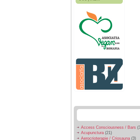
Fiica mea s-a nascut
cand eu aveam 17
ani, privind in urma
realizez cat de multe
greseli am facut in
educatia si cresterea
ei, am fost o mama
egoista, preocupata
de implinirea
profesionala, cand ea
era mica am neglijat-
o, ba chiar am fost si
agresiva, orice
greseala era taxata cu
o palma sau pedepse.
De 4 ani am o relatie
serioasa cu un barbat
in varsta de 32 de ani,
iar de aproximativ un
an jumate a inceput
sa se manifeste o
situatie care pe mine
ma deranjeaza.
Access Consciousness / Bars
(3
Acupunctura
(21)
Ma aflu aici pentru ca
Aerocrioterapie / Criosauna
(3)