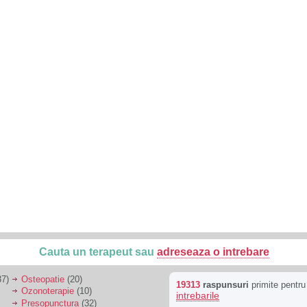
Cauta un terapeut sau
adreseaza o intrebare
7)
Osteopatie
(20)
19313
raspunsuri
primite pentr
Ozonoterapie
(10)
intrebarile
Presopunctura
(32)