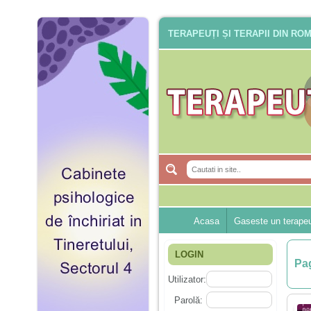
TERAPEUȚI ȘI TERAPII DIN RO
Acasa
Gaseste un terape
LOGIN
Pag
Utilizator:
Parolă: