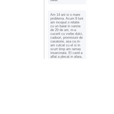
Am 14 ani si o mare
problema. Acum 8 luni
am inceput o relatie
cu un baiat in varsta
de 20 de ani, m-a
cucerit cu vorbe dulci,
cadouri, promisiuni de
casatorie, asa ca m-
am culcat cu el si in
scurt timp am ramas
insarcinata. El cand a
aflat a plecat in afara,
la munca, si a rupt
orice legatura cu
mine. Mama m-a batut
si m-a jignit in ultimul
hal, ba chiar m-a fortat
sa stau sa imi
introduca coada de
mop in vagin.
Am 20 ani si am avut
o viata foarte grea. O
familie care nu m-a
crescut cum trebuie,