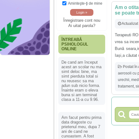
Aminteşte-ţi de mine
Am o otita
se poate t
Înregistrare cont nou
Actualizat
Ai uitat parola?
Terapeuti RO
ÎNTREABĂ
vrea sa ince
PSIHOLOGUL
Bună seara,i
ONLINE
Iași,a căutat 
De cand am început
Postat în
acest an scolar nu ma
simt deloc bine, ma
aerosoli cu 
simt pierduta total si
urechii
,
medi
nu reusesc sa ma
adun sub nicio forma.
tratament
,
si
Înainte eram o eleva
buna si am terminat
clasa a 11-a cu 9.96.
Am facut pentru prima
data dragoste cu
prietenul meu, dupa 7
ani de cand ne
cunoastem. A fost