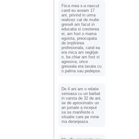
Fiica mea s-a nascut
cand eu aveam 17
ani, privind in urma
realizez cat de multe
greseli am facut in
educatia si cresterea
ei, am fost o mama
egoista, preocupata
de implinirea
profesionala, cand ea
era mica am neglijat-
o, ba chiar am fost si
agresiva, orice
greseala era taxata cu
o palma sau pedepse.
De 4 ani am o relatie
serioasa cu un barbat
in varsta de 32 de ani,
iar de aproximativ un
an jumate a inceput
sa se manifeste o
situatie care pe mine
ma deranjeaza.