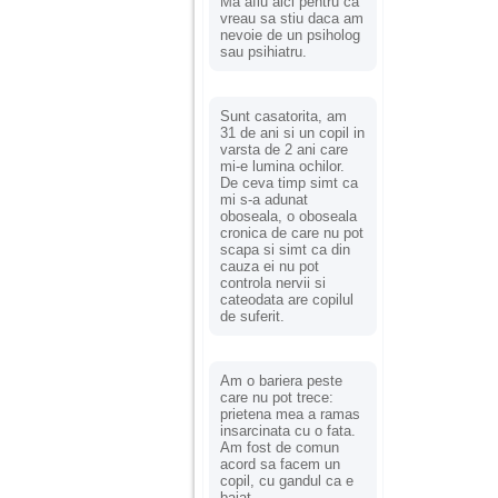
Ma aflu aici pentru ca
vreau sa stiu daca am
nevoie de un psiholog
sau psihiatru.
Sunt casatorita, am
31 de ani si un copil in
varsta de 2 ani care
mi-e lumina ochilor.
De ceva timp simt ca
mi s-a adunat
oboseala, o oboseala
cronica de care nu pot
scapa si simt ca din
cauza ei nu pot
controla nervii si
cateodata are copilul
de suferit.
Am o bariera peste
care nu pot trece:
prietena mea a ramas
insarcinata cu o fata.
Am fost de comun
acord sa facem un
copil, cu gandul ca e
baiat.