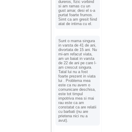
dureros, fizic vorbind
si am ramas cu un
gust amar, desi el s-a
purtat foarte frumos.
Simt ca am gresit fiind
atat de intima cu el.
Sunt o mama singura
in varsta de 41 de ani,
divortata de 15 ani. Nu
mi-am refacut viata,
am un baiat in varsta
de 22 de ani pe care l-
am crescut singura.
Tatal lui nu a fost
foarte prezent in viata
lui . Problema mea
este ca nu avem o
comunicare deschisa,
este tot timpul
impotriva mea si mai
rau este ca am
constatat ca are relatii
cu barbati (nu are
prietena nici nu a
avut).