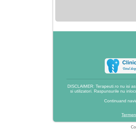
nimanui nu ii pasa de
mine. Din cauza asta
am inceput sa beau
alcool si am inceput
sa ma culc cu barbati
pentru bani.
DISCLAIMER: Terapeuti.ro nu isi asu
si utilizatori. Raspunsurile nu inlo
Continuand navig
Termeni
Cop