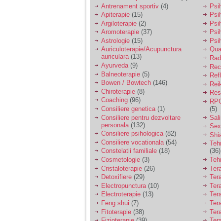
vreau sa stiu daca am
Antrenament sportiv
(4)
Psih
nevoie de un psiholog
Apiterapie
(15)
Psi
sau psihiatru.
Argiloterapie
(2)
Psi
Aromoterapie
(37)
Psi
Astrologie
(15)
Psi
Sunt casatorita, am
Auriculoterapie/Acupunctura
Qua
31 de ani si un copil in
auriculara
(13)
varsta de 2 ani care
Radi
mi-e lumina ochilor.
Ayurveda
(9)
Rec
De ceva timp simt ca
Balneoterapie
(5)
Ref
mi s-a adunat
Bowen / Bowtech
(146)
Rei
oboseala, o oboseala
Chiroterapie
(8)
Resp
cronica de care nu pot
Coaching
(96)
RPG
scapa si simt ca din
Consiliere genetica
(1)
(5)
cauza ei nu pot
controla nervii si
Consiliere pentru dezvoltare
Sal
cateodata are copilul
personala
(132)
Sex
de suferit.
Consiliere psihologica
(82)
Shi
Consiliere vocationala
(54)
Teh
Constelatii familiale
(18)
(36)
Am o bariera peste
Cosmetologie
(3)
Teh
care nu pot trece:
Cristaloterapie
(26)
Ter
prietena mea a ramas
Detoxifiere
(29)
Ter
insarcinata cu o fata.
Electropunctura
(10)
Ter
Am fost de comun
Electroterapie
(13)
Ter
acord sa facem un
copil, cu gandul ca e
Feng shui
(7)
Tera
baiat.
Fitoterapie
(38)
Ter
Fizioterapie
(39)
Ter