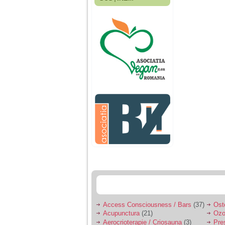
Fiica mea s-a nascut
cand eu aveam 17
ani, privind in urma
realizez cat de multe
greseli am facut in
educatia si cresterea
ei, am fost o mama
egoista, preocupata
de implinirea
profesionala, cand ea
era mica am neglijat-
o, ba chiar am fost si
agresiva, orice
greseala era taxata cu
o palma sau pedepse.
De 4 ani am o relatie
serioasa cu un barbat
in varsta de 32 de ani,
iar de aproximativ un
an jumate a inceput
sa se manifeste o
situatie care pe mine
ma deranjeaza.
Access Consciousness / Bars
(37)
Ost
Acupunctura
(21)
Ozo
Ma aflu aici pentru ca
Aerocrioterapie / Criosauna
(3)
Pre