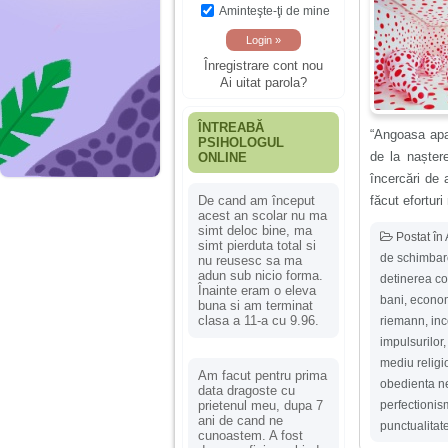
Aminteşte-ţi de mine
Înregistrare cont nou
Ai uitat parola?
ÎNTREABĂ
“Angoasa apar
PSIHOLOGUL
de la nașter
ONLINE
încercări de 
făcut eforturi
De cand am început
acest an scolar nu ma
simt deloc bine, ma
Postat în
simt pierduta total si
de schimbar
nu reusesc sa ma
adun sub nicio forma.
detinerea co
Înainte eram o eleva
bani
,
econom
buna si am terminat
clasa a 11-a cu 9.96.
riemann
,
inc
impulsurilor
mediu religi
Am facut pentru prima
obedienta n
data dragoste cu
perfectionis
prietenul meu, dupa 7
ani de cand ne
punctualitat
cunoastem. A fost