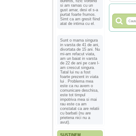
dureros, fizic vorbind
si am ramas cu un
gust amar, desi el s-a
purtat foarte frumos.
Simt ca am gresit fiind
atat de intima cu el.
Sunt o mama singura
in varsta de 41 de ani,
divortata de 15 ani. Nu
mi-am refacut viata,
am un baiat in varsta
de 22 de ani pe care l-
am crescut singura.
Tatal lui nu a fost
foarte prezent in viata
lui . Problema mea
este ca nu avem o
comunicare deschisa,
este tot timpul
impotriva mea si mai
rau este ca am
constatat ca are relatii
cu barbati (nu are
prietena nici nu a
avut).
SUSȚINEM