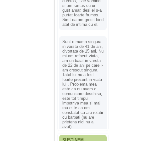
dureros, fizic vorbind
si am ramas cu un
gust amar, desi el s-a
purtat foarte frumos.
Simt ca am gresit fiind
atat de intima cu el.
Sunt o mama singura
in varsta de 41 de ani,
divortata de 15 ani. Nu
mi-am refacut viata,
am un baiat in varsta
de 22 de ani pe care l-
am crescut singura.
Tatal lui nu a fost
foarte prezent in viata
lui . Problema mea
este ca nu avem o
comunicare deschisa,
este tot timpul
impotriva mea si mai
rau este ca am
constatat ca are relatii
cu barbati (nu are
prietena nici nu a
avut).
SUSȚINEM