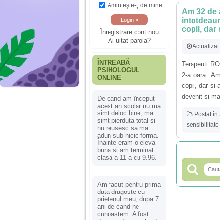
Aminteşte-ţi de mine
Am 32 de a
intotdeaun
copii, dar 
Înregistrare cont nou
Ai uitat parola?
Actualiza
ÎNTREABĂ
Terapeuti RO
PSIHOLOGUL
2-a oara. Am
ONLINE
copii, dar si 
devenit si ma
De cand am început
acest an scolar nu ma
simt deloc bine, ma
Postat în
simt pierduta total si
sensibilitate
nu reusesc sa ma
adun sub nicio forma.
Înainte eram o eleva
buna si am terminat
clasa a 11-a cu 9.96.
Am facut pentru prima
data dragoste cu
prietenul meu, dupa 7
ani de cand ne
cunoastem. A fost