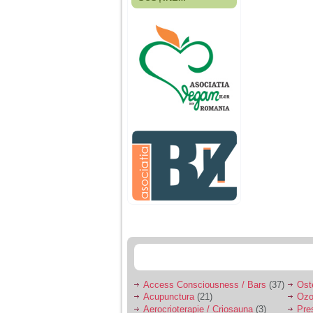
Fiica mea s-a nascut
cand eu aveam 17
ani, privind in urma
realizez cat de multe
greseli am facut in
educatia si cresterea
ei, am fost o mama
egoista, preocupata
de implinirea
profesionala, cand ea
era mica am neglijat-
o, ba chiar am fost si
agresiva, orice
greseala era taxata cu
o palma sau pedepse.
De 4 ani am o relatie
serioasa cu un barbat
in varsta de 32 de ani,
iar de aproximativ un
an jumate a inceput
sa se manifeste o
situatie care pe mine
ma deranjeaza.
Access Consciousness / Bars
(37)
Ost
Acupunctura
(21)
Ozo
Ma aflu aici pentru ca
Aerocrioterapie / Criosauna
(3)
Pre