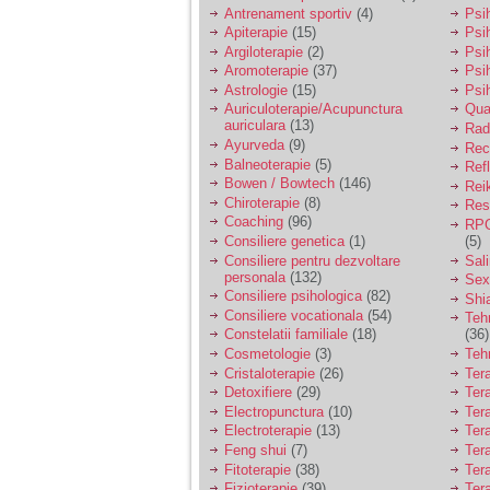
vreau sa stiu daca am
Antrenament sportiv
(4)
Psih
nevoie de un psiholog
Apiterapie
(15)
Psi
sau psihiatru.
Argiloterapie
(2)
Psi
Aromoterapie
(37)
Psi
Astrologie
(15)
Psi
Sunt casatorita, am
Auriculoterapie/Acupunctura
Qua
31 de ani si un copil in
auriculara
(13)
varsta de 2 ani care
Radi
mi-e lumina ochilor.
Ayurveda
(9)
Rec
De ceva timp simt ca
Balneoterapie
(5)
Ref
mi s-a adunat
Bowen / Bowtech
(146)
Rei
oboseala, o oboseala
Chiroterapie
(8)
Resp
cronica de care nu pot
Coaching
(96)
RPG
scapa si simt ca din
Consiliere genetica
(1)
(5)
cauza ei nu pot
controla nervii si
Consiliere pentru dezvoltare
Sal
cateodata are copilul
personala
(132)
Sex
de suferit.
Consiliere psihologica
(82)
Shi
Consiliere vocationala
(54)
Teh
Constelatii familiale
(18)
(36)
Am o bariera peste
Cosmetologie
(3)
Teh
care nu pot trece:
Cristaloterapie
(26)
Ter
prietena mea a ramas
Detoxifiere
(29)
Ter
insarcinata cu o fata.
Electropunctura
(10)
Ter
Am fost de comun
Electroterapie
(13)
Ter
acord sa facem un
copil, cu gandul ca e
Feng shui
(7)
Tera
baiat.
Fitoterapie
(38)
Ter
Fizioterapie
(39)
Ter