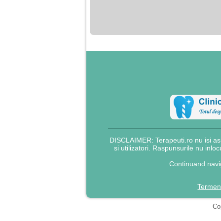
nimanui nu ii pasa de
mine. Din cauza asta
am inceput sa beau
alcool si am inceput
sa ma culc cu barbati
pentru bani.
DISCLAIMER: Terapeuti.ro nu isi asu
si utilizatori. Raspunsurile nu inlo
Continuand navig
Termeni
Cop