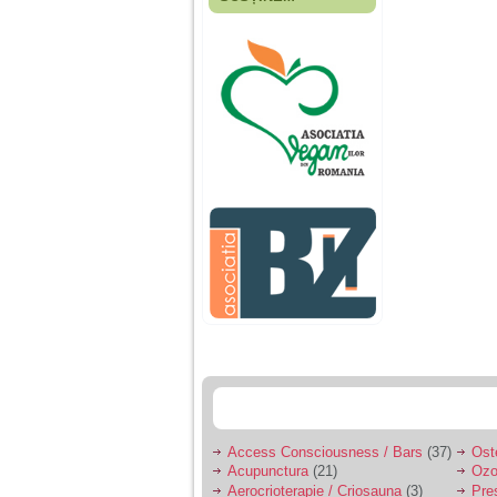
Fiica mea s-a nascut
cand eu aveam 17
ani, privind in urma
realizez cat de multe
greseli am facut in
educatia si cresterea
ei, am fost o mama
egoista, preocupata
de implinirea
profesionala, cand ea
era mica am neglijat-
o, ba chiar am fost si
agresiva, orice
greseala era taxata cu
o palma sau pedepse.
De 4 ani am o relatie
serioasa cu un barbat
in varsta de 32 de ani,
iar de aproximativ un
an jumate a inceput
sa se manifeste o
situatie care pe mine
ma deranjeaza.
Access Consciousness / Bars
(37)
Ost
Acupunctura
(21)
Ozo
Ma aflu aici pentru ca
Aerocrioterapie / Criosauna
(3)
Pre