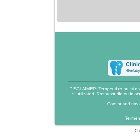
nimanui nu ii pasa de
mine. Din cauza asta
am inceput sa beau
alcool si am inceput
sa ma culc cu barbati
pentru bani.
DISCLAIMER: Terapeuti.ro nu isi asu
si utilizatori. Raspunsurile nu inlo
Continuand navig
Termeni
Cop