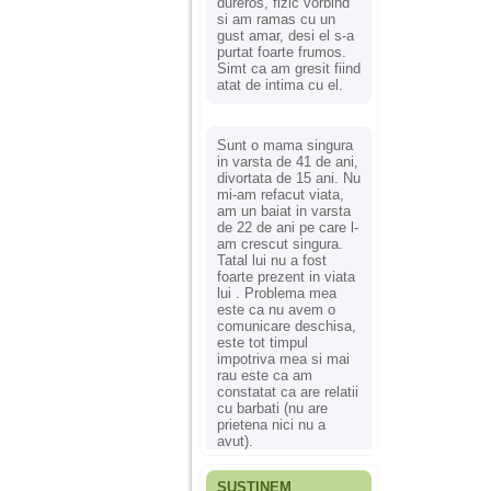
dureros, fizic vorbind
si am ramas cu un
gust amar, desi el s-a
purtat foarte frumos.
Simt ca am gresit fiind
atat de intima cu el.
Sunt o mama singura
in varsta de 41 de ani,
divortata de 15 ani. Nu
mi-am refacut viata,
am un baiat in varsta
de 22 de ani pe care l-
am crescut singura.
Tatal lui nu a fost
foarte prezent in viata
lui . Problema mea
este ca nu avem o
comunicare deschisa,
este tot timpul
impotriva mea si mai
rau este ca am
constatat ca are relatii
cu barbati (nu are
prietena nici nu a
avut).
SUSȚINEM