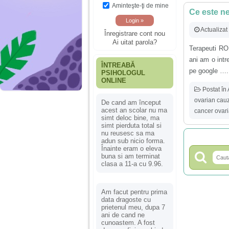
Aminteşte-ţi de mine
Ce este n
Actualizat
Înregistrare cont nou
Ai uitat parola?
Terapeuti RO
ani am o int
ÎNTREABĂ
pe google …. 
PSIHOLOGUL
ONLINE
Postat în
ovarian cau
De cand am început
acest an scolar nu ma
cancer ovar
simt deloc bine, ma
simt pierduta total si
nu reusesc sa ma
adun sub nicio forma.
Înainte eram o eleva
buna si am terminat
clasa a 11-a cu 9.96.
Am facut pentru prima
data dragoste cu
prietenul meu, dupa 7
ani de cand ne
cunoastem. A fost