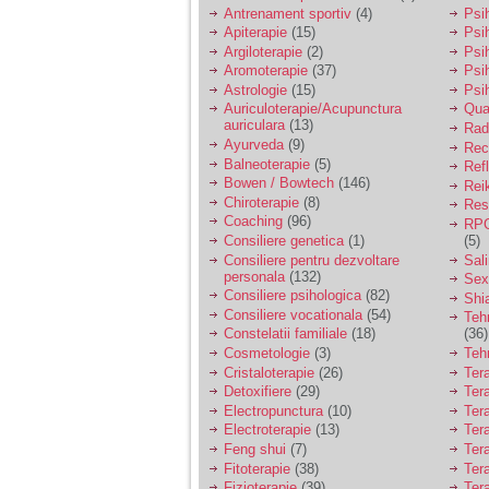
vreau sa stiu daca am
Antrenament sportiv
(4)
Psih
nevoie de un psiholog
Apiterapie
(15)
Psi
sau psihiatru.
Argiloterapie
(2)
Psi
Aromoterapie
(37)
Psi
Astrologie
(15)
Psi
Sunt casatorita, am
Auriculoterapie/Acupunctura
Qua
31 de ani si un copil in
auriculara
(13)
varsta de 2 ani care
Radi
mi-e lumina ochilor.
Ayurveda
(9)
Rec
De ceva timp simt ca
Balneoterapie
(5)
Ref
mi s-a adunat
Bowen / Bowtech
(146)
Rei
oboseala, o oboseala
Chiroterapie
(8)
Resp
cronica de care nu pot
Coaching
(96)
RPG
scapa si simt ca din
Consiliere genetica
(1)
(5)
cauza ei nu pot
controla nervii si
Consiliere pentru dezvoltare
Sal
cateodata are copilul
personala
(132)
Sex
de suferit.
Consiliere psihologica
(82)
Shi
Consiliere vocationala
(54)
Teh
Constelatii familiale
(18)
(36)
Am o bariera peste
Cosmetologie
(3)
Teh
care nu pot trece:
Cristaloterapie
(26)
Ter
prietena mea a ramas
Detoxifiere
(29)
Ter
insarcinata cu o fata.
Electropunctura
(10)
Ter
Am fost de comun
Electroterapie
(13)
Ter
acord sa facem un
copil, cu gandul ca e
Feng shui
(7)
Tera
baiat.
Fitoterapie
(38)
Ter
Fizioterapie
(39)
Ter