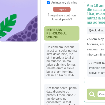
Aminteşte-ţi de mine
Am 18 ani 
din casa u
10-a, m-am
Înregistrare cont nou
mutat la e
Ai uitat parola?
ma agresez
ÎNTREABĂ
Actualiza
PSIHOLOGUL
ONLINE
7:56am May 4
Andreea, am 1
De cand am început
evacuati din
acest an scolar nu ma
simt deloc bine, ma
intre parintii 
simt pierduta total si
nu reusesc sa ma
Postat în
adun sub nicio forma.
Psiholog / p
Înainte eram o eleva
buna si am terminat
a lovit
,
m-am 
clasa a 11-a cu 9.96.
Am facut pentru prima
data dragoste cu
prietenul meu, dupa 7
ani de cand ne
cunoastem. A fost