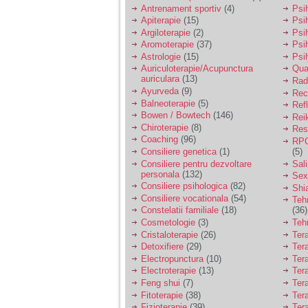
vreau sa stiu daca am
Antrenament sportiv
(4)
Psih
nevoie de un psiholog
Apiterapie
(15)
Psi
sau psihiatru.
Argiloterapie
(2)
Psi
Aromoterapie
(37)
Psi
Astrologie
(15)
Psi
Sunt casatorita, am
Auriculoterapie/Acupunctura
Qua
31 de ani si un copil in
auriculara
(13)
varsta de 2 ani care
Radi
mi-e lumina ochilor.
Ayurveda
(9)
Rec
De ceva timp simt ca
Balneoterapie
(5)
Ref
mi s-a adunat
Bowen / Bowtech
(146)
Rei
oboseala, o oboseala
Chiroterapie
(8)
Resp
cronica de care nu pot
Coaching
(96)
RPG
scapa si simt ca din
Consiliere genetica
(1)
(5)
cauza ei nu pot
controla nervii si
Consiliere pentru dezvoltare
Sal
cateodata are copilul
personala
(132)
Sex
de suferit.
Consiliere psihologica
(82)
Shi
Consiliere vocationala
(54)
Teh
Constelatii familiale
(18)
(36)
Am o bariera peste
Cosmetologie
(3)
Teh
care nu pot trece:
Cristaloterapie
(26)
Ter
prietena mea a ramas
Detoxifiere
(29)
Ter
insarcinata cu o fata.
Electropunctura
(10)
Ter
Am fost de comun
Electroterapie
(13)
Ter
acord sa facem un
copil, cu gandul ca e
Feng shui
(7)
Tera
baiat.
Fitoterapie
(38)
Ter
Fizioterapie
(39)
Ter