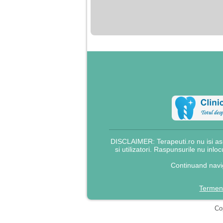
nimanui nu ii pasa de
mine. Din cauza asta
am inceput sa beau
alcool si am inceput
sa ma culc cu barbati
pentru bani.
DISCLAIMER: Terapeuti.ro nu isi asu
si utilizatori. Raspunsurile nu inlo
Continuand navig
Termeni
Cop