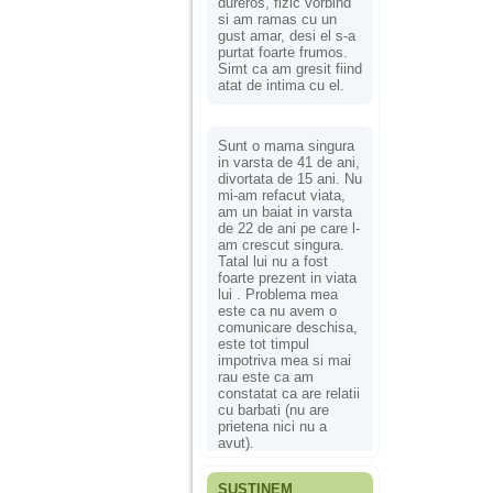
dureros, fizic vorbind
si am ramas cu un
gust amar, desi el s-a
purtat foarte frumos.
Simt ca am gresit fiind
atat de intima cu el.
Sunt o mama singura
in varsta de 41 de ani,
divortata de 15 ani. Nu
mi-am refacut viata,
am un baiat in varsta
de 22 de ani pe care l-
am crescut singura.
Tatal lui nu a fost
foarte prezent in viata
lui . Problema mea
este ca nu avem o
comunicare deschisa,
este tot timpul
impotriva mea si mai
rau este ca am
constatat ca are relatii
cu barbati (nu are
prietena nici nu a
avut).
SUSȚINEM