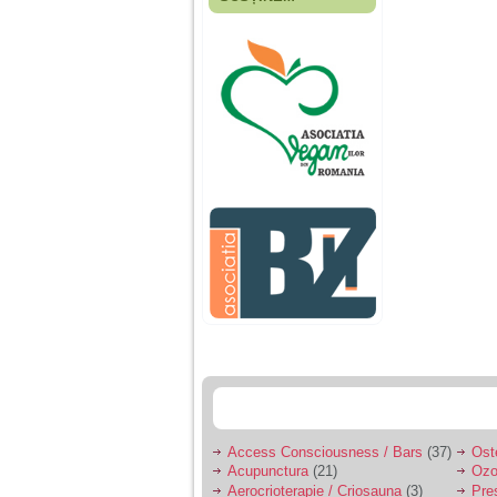
Fiica mea s-a nascut
cand eu aveam 17
ani, privind in urma
realizez cat de multe
greseli am facut in
educatia si cresterea
ei, am fost o mama
egoista, preocupata
de implinirea
profesionala, cand ea
era mica am neglijat-
o, ba chiar am fost si
agresiva, orice
greseala era taxata cu
o palma sau pedepse.
De 4 ani am o relatie
serioasa cu un barbat
in varsta de 32 de ani,
iar de aproximativ un
an jumate a inceput
sa se manifeste o
situatie care pe mine
ma deranjeaza.
Access Consciousness / Bars
(37)
Ost
Acupunctura
(21)
Ozo
Ma aflu aici pentru ca
Aerocrioterapie / Criosauna
(3)
Pre