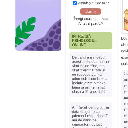
Aminteşte-ţi de mine
Înregistrare cont nou
Ai uitat parola?
ÎNTREABĂ
Dev
PSIHOLOGUL
afe
ONLINE
devi
exa
De cand am început
acest an scolar nu ma
curb
simt deloc bine, ma
simt pierduta total si
nu reusesc sa ma
adun sub nicio forma.
af
Înainte eram o eleva
co
buna si am terminat
clasa a 11-a cu 9.96.
ve
bo
ci
Am facut pentru prima
ki
data dragoste cu
prietenul meu, dupa 7
ve
ani de cand ne
af
cunoastem. A fost
ve