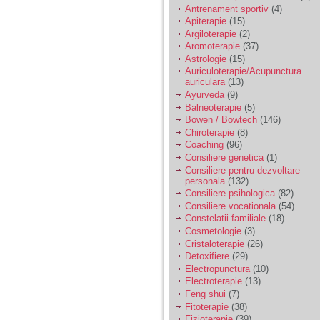
vreau sa stiu daca am
Antrenament sportiv
(4)
nevoie de un psiholog
Apiterapie
(15)
sau psihiatru.
Argiloterapie
(2)
Aromoterapie
(37)
Astrologie
(15)
Sunt casatorita, am
Auriculoterapie/Acupunctura
31 de ani si un copil in
auriculara
(13)
varsta de 2 ani care
mi-e lumina ochilor.
Ayurveda
(9)
De ceva timp simt ca
Balneoterapie
(5)
mi s-a adunat
Bowen / Bowtech
(146)
oboseala, o oboseala
Chiroterapie
(8)
cronica de care nu pot
Coaching
(96)
scapa si simt ca din
Consiliere genetica
(1)
cauza ei nu pot
controla nervii si
Consiliere pentru dezvoltare
cateodata are copilul
personala
(132)
de suferit.
Consiliere psihologica
(82)
Consiliere vocationala
(54)
Constelatii familiale
(18)
Am o bariera peste
Cosmetologie
(3)
care nu pot trece:
Cristaloterapie
(26)
prietena mea a ramas
Detoxifiere
(29)
insarcinata cu o fata.
Electropunctura
(10)
Am fost de comun
Electroterapie
(13)
acord sa facem un
copil, cu gandul ca e
Feng shui
(7)
baiat.
Fitoterapie
(38)
Fizioterapie
(39)