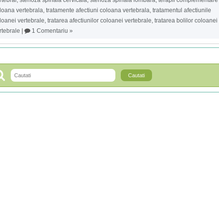
loana vertebrala
,
tratamente afectiuni coloana vertebrala
,
tratamentul afectiunile
loanei vertebrale
,
tratarea afectiunilor coloanei vertebrale
,
tratarea bolilor coloanei
rtebrale
|
1 Comentariu »