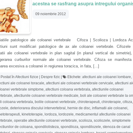
acestea se rasfrang asupra intregului organ
09 noiembrie 2012
iatiile patologice ale coloanei vertebrale Cifoza | Scolioza | Lordoza A
ctiuni sunt modificari patologice de ax ale coloanei vertebrale. Cifozele
atii ale coloanei vertebrale in plan sagital (in planul vertical de simetrie),
gerarea curburilor normale ale coloanei vertebrale. Cifoza se manifesta 
area excesiva a coloanei in regiunea toracica, in fata, [...]
Postat în
Afectiuni fizice | Despre fizic
|
Etichete:
afectiuni ale coloanei lombare
,
ectiuni ale coloanei toracale
,
afectiuni ale coloanei vertebrale cervicale
,
afectiuni al
loanei vertebrale simptome
,
afectiuni coloana vertebrala
,
afectiunile coloanei
rtebrale
,
afectiunile coloanei vertebrale medicale
,
boli ale coloanei vertebrale la o
li coloana vertebrala
,
bolile coloanei vertebrale
,
chiroterapeuti
,
chiroterapie
,
cifoza
,
fozele
,
deteriorarea discului intervertebral
,
hernie de disc
,
inflamatii ale coloanei
,
netoterapeuti
,
kinetoterapie
,
lordoza
,
lordozele
,
medicamentul afectiunile coloanei
rtebrale
,
operatie afectiunile coloanei vertebrale
,
scolioza
,
scoliozele
,
simptomele
ectiunilor de coloana
,
spondilolisteza
,
spondiloza
,
spondilozele
,
stenoza de canal
rtebral
,
stenoza spinala cervicala
,
stenoza spinala lombara
,
terapii complementare