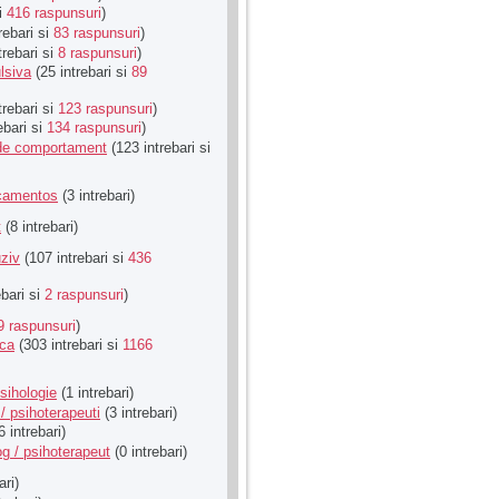
si
416 raspunsuri
)
rebari si
83 raspunsuri
)
trebari si
8 raspunsuri
)
lsiva
(25 intrebari si
89
trebari si
123 raspunsuri
)
ebari si
134 raspunsuri
)
u de comportament
(123 intrebari si
icamentos
(3 intrebari)
t
(8 intrebari)
ziv
(107 intrebari si
436
ebari si
2 raspunsuri
)
9 raspunsuri
)
ica
(303 intrebari si
1166
sihologie
(1 intrebari)
/ psihoterapeuti
(3 intrebari)
6 intrebari)
g / psihoterapeut
(0 intrebari)
ari)