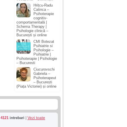
Hrițcu-Radu
Catinca –
Psihoterapie
cognitiv-
comportamentală |
Schema Therapy |
Psihologie clinică –
București și online
CMI Botezat
Psihiatrie si
Psihologie –
Psihiatrie |
Psihoterapie | Psihologie
– Bucuresti
Ciucurovschi
Gabriela –
Psihoterapeut
– București
(Piața Victoriei) și online
Vezi toate
u
4121
intrebari
|