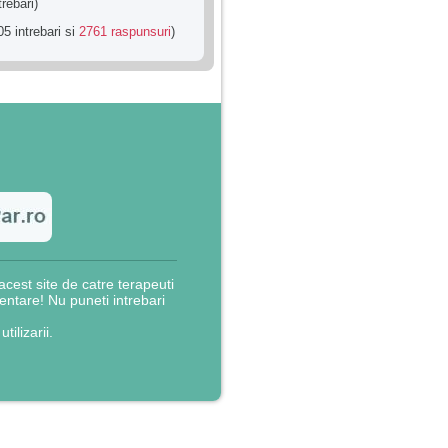
trebari)
5 intrebari si
2761 raspunsuri
)
cest site de catre terapeuti
rientare! Nu puneti intrebari
utilizarii.