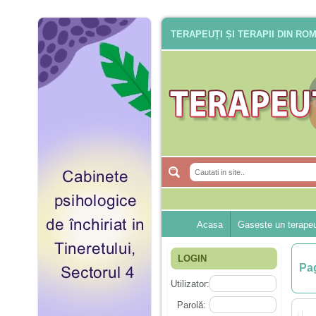
TERAPEUȚI ȘI TERAPII DIN RO
Acasa
Gaseste un terape
LOGIN
Pag
Utilizator:
Parolă: