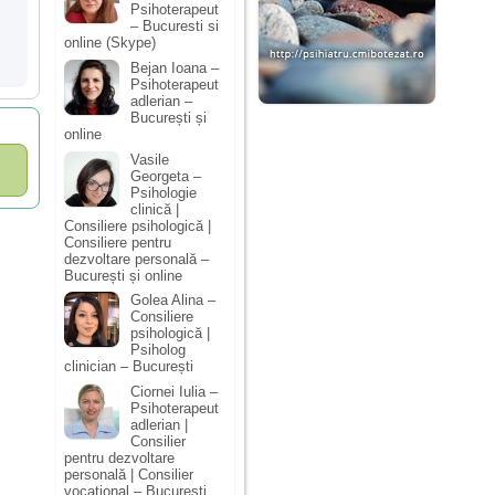
Psihoterapeut
– Bucuresti si
online (Skype)
Bejan Ioana –
Psihoterapeut
adlerian –
București și
online
Vasile
Georgeta –
Psihologie
clinică |
Consiliere psihologică |
Consiliere pentru
dezvoltare personală –
București și online
Golea Alina –
Consiliere
psihologică |
Psiholog
clinician – București
Ciornei Iulia –
Psihoterapeut
adlerian |
Consilier
pentru dezvoltare
personală | Consilier
vocațional – București