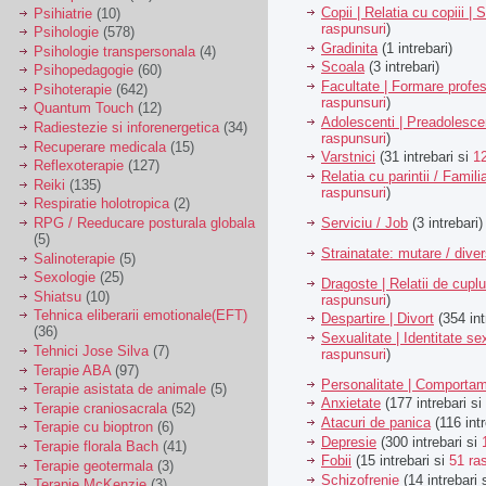
Copii | Relatia cu copiii | 
Psihiatrie
(10)
raspunsuri
)
Psihologie
(578)
Gradinita
(1 intrebari)
Psihologie transpersonala
(4)
Scoala
(3 intrebari)
Psihopedagogie
(60)
Facultate | Formare profes
Psihoterapie
(642)
raspunsuri
)
Quantum Touch
(12)
Adolescenti | Preadolesce
Radiestezie si inforenergetica
(34)
raspunsuri
)
Recuperare medicala
(15)
Varstnici
(31 intrebari si
1
Reflexoterapie
(127)
Relatia cu parintii / Famili
Reiki
(135)
raspunsuri
)
Respiratie holotropica
(2)
Serviciu / Job
(3 intrebari)
RPG / Reeducare posturala globala
(5)
Strainatate: mutare / dive
Salinoterapie
(5)
Sexologie
(25)
Dragoste | Relatii de cuplu
Shiatsu
(10)
raspunsuri
)
Tehnica eliberarii emotionale(EFT)
Despartire | Divort
(354 int
(36)
Sexualitate | Identitate se
Tehnici Jose Silva
(7)
raspunsuri
)
Terapie ABA
(97)
Personalitate | Comporta
Terapie asistata de animale
(5)
Anxietate
(177 intrebari si
Terapie craniosacrala
(52)
Atacuri de panica
(116 intr
Terapie cu bioptron
(6)
Depresie
(300 intrebari si
Terapie florala Bach
(41)
Fobii
(15 intrebari si
51 ra
Terapie geotermala
(3)
Schizofrenie
(14 intrebari 
Terapie McKenzie
(3)