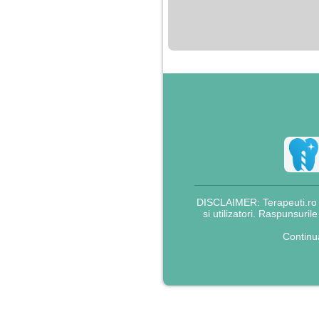
nimanui nu ii pasa de
mine. Din cauza asta
am inceput sa beau
alcool si am inceput
sa ma culc cu barbati
pentru bani.
DISCLAIMER: Terapeuti.ro nu
si utilizatori. Raspunsuril
Continu