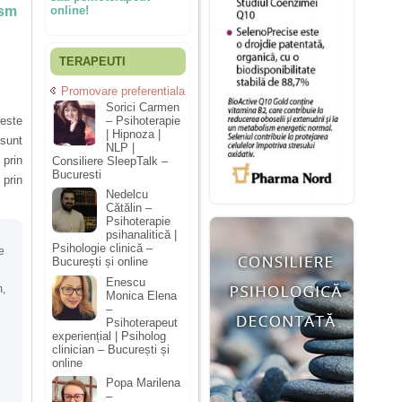
ism
online!
TERAPEUTI
Promovare preferentiala
Sorici Carmen
ceste
– Psihoterapie
| Hipnoza |
 sunt
NLP |
 prin
Consiliere SleepTalk –
Bucuresti
prin
Nedelcu
Cătălin –
Psihoterapie
psihanalitică |
Psihologie clinică –
e
București și online
Enescu
m
,
Monica Elena
–
Psihoterapeut
experiențial | Psiholog
clinician – București și
online
Popa Marilena
–