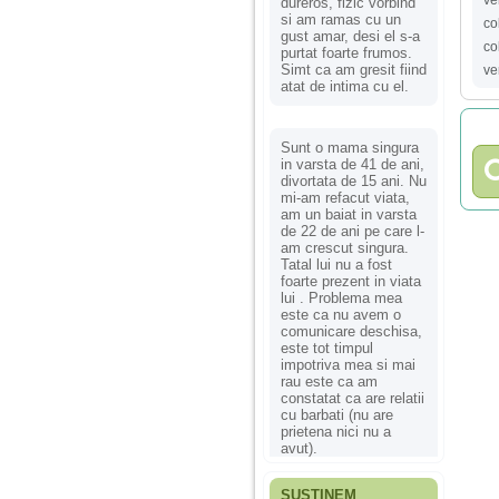
dureros, fizic vorbind
si am ramas cu un
co
gust amar, desi el s-a
co
purtat foarte frumos.
Simt ca am gresit fiind
ve
atat de intima cu el.
Sunt o mama singura
in varsta de 41 de ani,
divortata de 15 ani. Nu
mi-am refacut viata,
am un baiat in varsta
de 22 de ani pe care l-
am crescut singura.
Tatal lui nu a fost
foarte prezent in viata
lui . Problema mea
este ca nu avem o
comunicare deschisa,
este tot timpul
impotriva mea si mai
rau este ca am
constatat ca are relatii
cu barbati (nu are
prietena nici nu a
avut).
SUSȚINEM