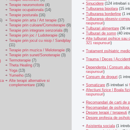
Sinucidere
(124 intrebari 
Terapie neuromotorie
(4)
Tulburarea bipolara
(15 int
Terapie ocupationala
(14)
Tulburarea borderline
(1 in
Terapie posturala
(16)
Tulburarea obsesiv-compu
6)
Terapie prin arta / Art terapie
(37)
raspunsuri
)
Terapie prin culoare/Cromoterapie
(9)
Tulburari alimentare
(36 in
Terapie prin integrare senzoriala
(8)
Tulburari de somn
(40 intr
Terapie prin joc / Ludoterapie
(26)
Alte tulburari psihice sa
Terapie prin jocul cu nisip / Sandplay
321 raspunsuri
)
(11)
Terapie prin muzica / Meloterapie
(9)
Tratament psihiatric med
Terapie prin sunet/Sonoterapie
(3)
Trauma | Deces | Acciden
Termoterapie
(7)
)
Theta Healing
(73)
Dependenta | Consum abu
Yoga
(13)
raspunsuri
)
Yumeiho
(15)
Consum de droguri
(1 intr
ica
Alte terapii alternative si
Somatizare
(5 intrebari si
complementare
(106)
Afectiuni fizice | Boala fiz
raspunsuri
)
Recomandari de carti de p
Recomandari de psihologi 
Despre terapii / terapeuti
(
Despre profesia de psiholo
Asistenta sociala
(1 intreb