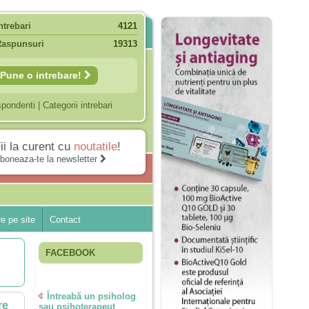
ntrebari
4121
Raspunsuri
19313
Pune o intrebare!
spondenti
|
Categorii intrebari
ii la curent cu
noutatile
!
boneaza-te la newsletter
e pe site
Contact
FACEBOOK
Întreabă un psiholog
re
sau psihoterapeut