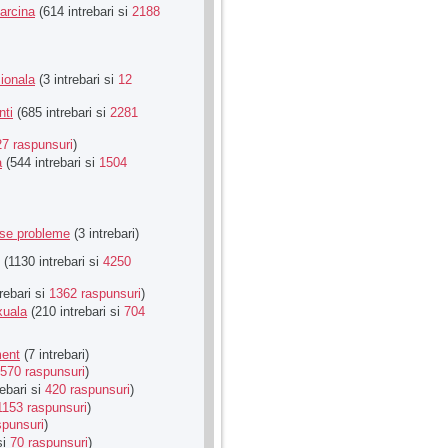
Sarcina
(614 intrebari si
2188
ionala
(3 intrebari si
12
nti
(685 intrebari si
2281
27 raspunsuri
)
a
(544 intrebari si
1504
rse probleme
(3 intrebari)
(1130 intrebari si
4250
rebari si
1362 raspunsuri
)
xuala
(210 intrebari si
704
ment
(7 intrebari)
570 raspunsuri
)
ebari si
420 raspunsuri
)
1153 raspunsuri
)
spunsuri
)
si
70 raspunsuri
)