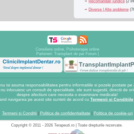
Recomandari juridice
(2 in
Diverse | Alte probleme
(70
Consiliere online, Psihoterapie online
Parteneri:
Transplant de par Forum
|
 isi asuma responsabilitatea pentru informatiile si pozele postate pe a
e nu inlocuiesc un consult de specialitate, ele sunt sugestii, directii de o
despre afectiuni care necesita o examinare medicala!
and navigarea pe acest site sunteti de acord cu
Termenii si Conditiile
Termeni şi Condiții
Politica de confidențialitate
Politica de cookie-uri
|
|
Copyright © 2011 - 2026 Terapeuti.ro | Toate drepturile rezervate.