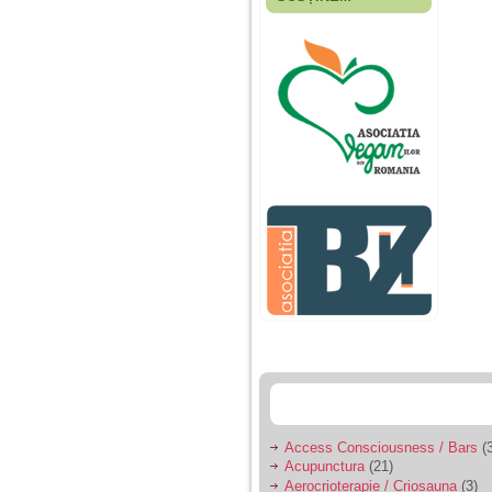
Fiica mea s-a nascut
cand eu aveam 17
ani, privind in urma
realizez cat de multe
greseli am facut in
educatia si cresterea
ei, am fost o mama
egoista, preocupata
de implinirea
profesionala, cand ea
era mica am neglijat-
o, ba chiar am fost si
agresiva, orice
greseala era taxata cu
o palma sau pedepse.
De 4 ani am o relatie
serioasa cu un barbat
in varsta de 32 de ani,
iar de aproximativ un
an jumate a inceput
sa se manifeste o
situatie care pe mine
ma deranjeaza.
Access Consciousness / Bars
(3
Acupunctura
(21)
Ma aflu aici pentru ca
Aerocrioterapie / Criosauna
(3)