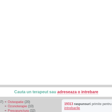
Cauta un terapeut sau
adreseaza o intrebare
7)
Osteopatie
(20)
19313
raspunsuri
primite pentr
Ozonoterapie
(10)
intrebarile
Presopunctura
(32)