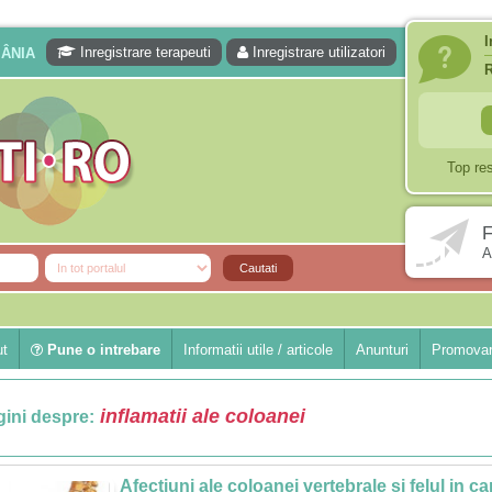
I
Inregistrare terapeuti
Inregistrare utilizatori
MÂNIA
Top re
F
A
ut
Pune o intrebare
Informatii utile / articole
Anunturi
Promovar
inflamatii ale coloanei
ini despre:
Afectiuni ale coloanei vertebrale si felul in ca