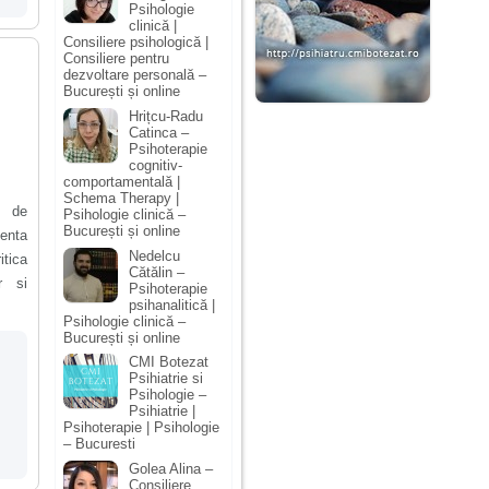
Psihologie
clinică |
Consiliere psihologică |
Consiliere pentru
dezvoltare personală –
București și online
Hrițcu-Radu
Catinca –
Psihoterapie
cognitiv-
comportamentală |
Schema Therapy |
e de
Psihologie clinică –
București și online
zenta
Nedelcu
itica
Cătălin –
r si
Psihoterapie
psihanalitică |
Psihologie clinică –
București și online
CMI Botezat
Psihiatrie si
Psihologie –
Psihiatrie |
Psihoterapie | Psihologie
– Bucuresti
Golea Alina –
Consiliere