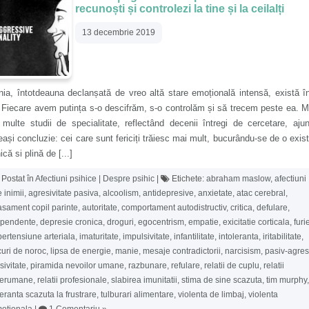
recunoști și controlezi la tine și la ceilalți
13 decembrie 2019
ia, întotdeauna declanșată de vreo altă stare emoțională intensă, există î
. Fiecare avem putința s-o descifrăm, s-o controlăm și să trecem peste ea. 
multe studii de specialitate, reflectând decenii întregi de cercetare, aju
ași concluzie: cei care sunt fericiți trăiesc mai mult, bucurându-se de o exis
ică si plină de [...]
Postat în
Afectiuni psihice | Despre psihic
|
Etichete:
abraham maslow
,
afectiuni
e inimii
,
agresivitate pasiva
,
alcoolism
,
antidepresive
,
anxietate
,
atac cerebral
,
asament copil parinte
,
autoritate
,
comportament autodistructiv
,
critica
,
defulare
,
pendente
,
depresie cronica
,
droguri
,
egocentrism
,
empatie
,
exicitatie corticala
,
furi
pertensiune arteriala
,
imaturitate
,
impulsivitate
,
infantilitate
,
intoleranta
,
iritabilitate
,
curi de noroc
,
lipsa de energie
,
manie
,
mesaje contradictorii
,
narcisism
,
pasiv-agres
sivitate
,
piramida nevoilor umane
,
razbunare
,
refulare
,
relatii de cuplu
,
relatii
terumane
,
relatii profesionale
,
slabirea imunitatii
,
stima de sine scazuta
,
tim murphy
,
leranta scazuta la frustrare
,
tulburari alimentare
,
violenta de limbaj
,
violenta
otionala
|
1 Comentariu »