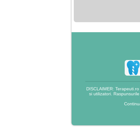
nimanui nu ii pasa de
mine. Din cauza asta
am inceput sa beau
alcool si am inceput
sa ma culc cu barbati
pentru bani.
DISCLAIMER: Terapeuti.ro nu
si utilizatori. Raspunsuril
Continu