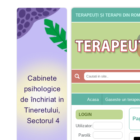
TERAPEUȚI ȘI TERAPII DIN RO
Acasa
Gaseste un terape
LOGIN
Pag
Utilizator:
Parolă: