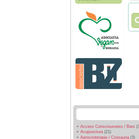
Fiica mea s-a nascut
cand eu aveam 17
ani, privind in urma
realizez cat de multe
greseli am facut in
educatia si cresterea
ei, am fost o mama
egoista, preocupata
de implinirea
profesionala, cand ea
era mica am neglijat-
o, ba chiar am fost si
agresiva, orice
greseala era taxata cu
o palma sau pedepse.
De 4 ani am o relatie
serioasa cu un barbat
in varsta de 32 de ani,
iar de aproximativ un
an jumate a inceput
sa se manifeste o
situatie care pe mine
ma deranjeaza.
Access Consciousness / Bars
(3
Acupunctura
(21)
Ma aflu aici pentru ca
Aerocrioterapie / Criosauna
(3)