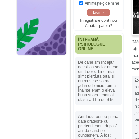
Aminteşte-ţi de mine
Înregistrare cont nou
Ai uitat parola?
ÎNTREABĂ
“Mân
PSIHOLOGUL
toți
ONLINE
mai 
acee
De cand am început
acest an scolar nu ma
rodn
simt deloc bine, ma
simt pierduta total si
nu reusesc sa ma
adun sub nicio forma.
al
Înainte eram o eleva
at
buna si am terminat
clasa a 11-a cu 9.96.
de
hi
jo
Am facut pentru prima
pa
data dragoste cu
prietenul meu, dupa 7
in
ani de cand ne
to
cunoastem. A fost
em