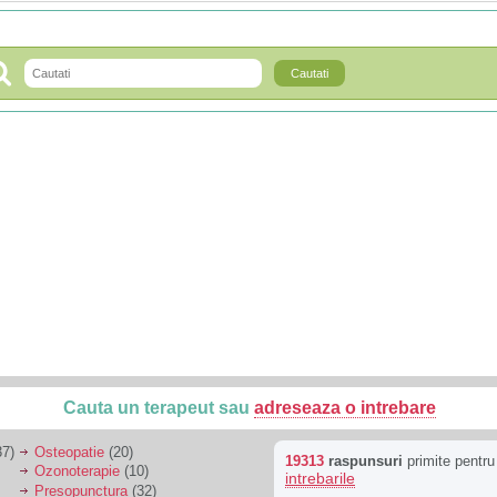
Cauta un terapeut sau
adreseaza o intrebare
7)
Osteopatie
(20)
19313
raspunsuri
primite pentr
Ozonoterapie
(10)
intrebarile
Presopunctura
(32)