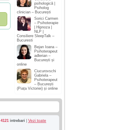
psihologică |
Psiholog
clinician – București
Sorici Carmen
– Psihoterapie
| Hipnoza |
NLP |
Consiliere SleepTalk –
Bucuresti
Bejan Ioana –
Psihoterapeut
adlerian –
București și
online
Ciucurovschi
Gabriela –
Psihoterapeut
– București
(Piața Victoriei) și online
Vezi toate
u
4121
intrebari
|