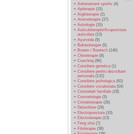
vreau sa stiu daca am
Antrenament sportiv
(4)
nevoie de un psiholog
Apiterapie
(15)
sau psihiatru.
Argiloterapie
(2)
Aromoterapie
(37)
Astrologie
(15)
Sunt casatorita, am
Auriculoterapie/Acupunctura
31 de ani si un copil in
auriculara
(13)
varsta de 2 ani care
mi-e lumina ochilor.
Ayurveda
(9)
De ceva timp simt ca
Balneoterapie
(5)
mi s-a adunat
Bowen / Bowtech
(146)
oboseala, o oboseala
Chiroterapie
(8)
cronica de care nu pot
Coaching
(96)
scapa si simt ca din
Consiliere genetica
(1)
cauza ei nu pot
controla nervii si
Consiliere pentru dezvoltare
cateodata are copilul
personala
(132)
de suferit.
Consiliere psihologica
(82)
Consiliere vocationala
(54)
Constelatii familiale
(18)
Am o bariera peste
Cosmetologie
(3)
care nu pot trece:
Cristaloterapie
(26)
prietena mea a ramas
Detoxifiere
(29)
insarcinata cu o fata.
Electropunctura
(10)
Am fost de comun
Electroterapie
(13)
acord sa facem un
copil, cu gandul ca e
Feng shui
(7)
baiat.
Fitoterapie
(38)
Fizioterapie
(39)