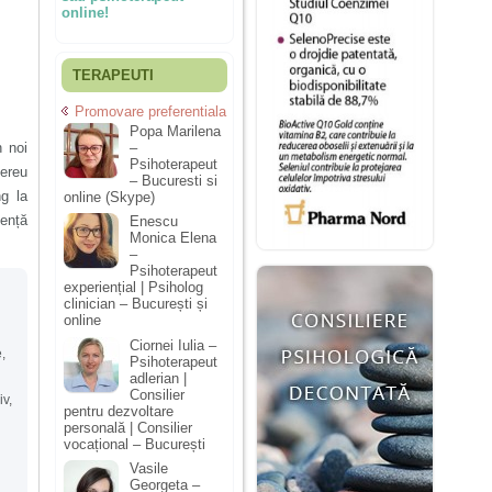
online!
TERAPEUTI
Promovare preferentiala
Popa Marilena
n noi
–
Psihoterapeut
Mereu
– Bucuresti si
ng la
online (Skype)
tență
Enescu
Monica Elena
–
Psihoterapeut
experiențial | Psiholog
clinician – București și
online
Ciornei Iulia –
e
,
Psihoterapeut
adlerian |
Consilier
iv
,
pentru dezvoltare
personală | Consilier
vocațional – București
Vasile
Georgeta –