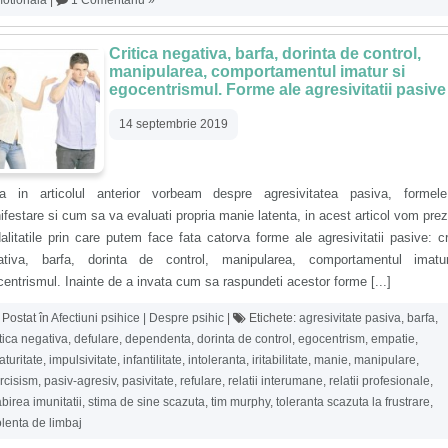
Critica negativa, barfa, dorinta de control,
manipularea, comportamentul imatur si
egocentrismul. Forme ale agresivitatii pasive
14 septembrie 2019
a in articolul anterior vorbeam despre agresivitatea pasiva, formel
festare si cum sa va evaluati propria manie latenta, in acest articol vom pre
litatile prin care putem face fata catorva forme ale agresivitatii pasive: cr
ativa, barfa, dorinta de control, manipularea, comportamentul imatu
entrismul. Inainte de a invata cum sa raspundeti acestor forme [...]
Postat în
Afectiuni psihice | Despre psihic
|
Etichete:
agresivitate pasiva
,
barfa
,
itica negativa
,
defulare
,
dependenta
,
dorinta de control
,
egocentrism
,
empatie
,
aturitate
,
impulsivitate
,
infantilitate
,
intoleranta
,
iritabilitate
,
manie
,
manipulare
,
rcisism
,
pasiv-agresiv
,
pasivitate
,
refulare
,
relatii interumane
,
relatii profesionale
,
abirea imunitatii
,
stima de sine scazuta
,
tim murphy
,
toleranta scazuta la frustrare
,
olenta de limbaj