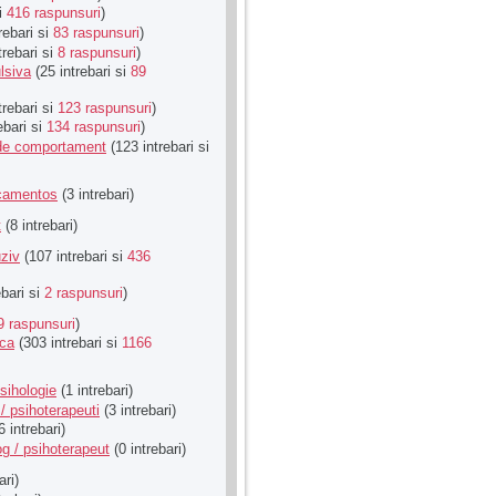
si
416 raspunsuri
)
rebari si
83 raspunsuri
)
trebari si
8 raspunsuri
)
lsiva
(25 intrebari si
89
trebari si
123 raspunsuri
)
ebari si
134 raspunsuri
)
u de comportament
(123 intrebari si
icamentos
(3 intrebari)
t
(8 intrebari)
ziv
(107 intrebari si
436
ebari si
2 raspunsuri
)
9 raspunsuri
)
ica
(303 intrebari si
1166
sihologie
(1 intrebari)
/ psihoterapeuti
(3 intrebari)
6 intrebari)
g / psihoterapeut
(0 intrebari)
ari)