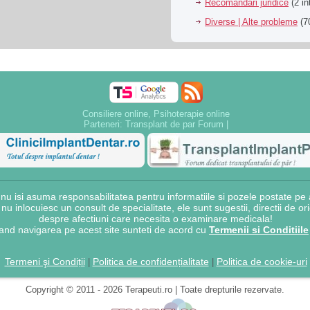
Recomandari juridice
(2 in
Diverse | Alte probleme
(70
Consiliere online, Psihoterapie online
Parteneri:
Transplant de par Forum
|
 isi asuma responsabilitatea pentru informatiile si pozele postate pe a
e nu inlocuiesc un consult de specialitate, ele sunt sugestii, directii de o
despre afectiuni care necesita o examinare medicala!
and navigarea pe acest site sunteti de acord cu
Termenii si Conditiile
Termeni şi Condiții
Politica de confidențialitate
Politica de cookie-uri
|
|
Copyright © 2011 - 2026 Terapeuti.ro | Toate drepturile rezervate.