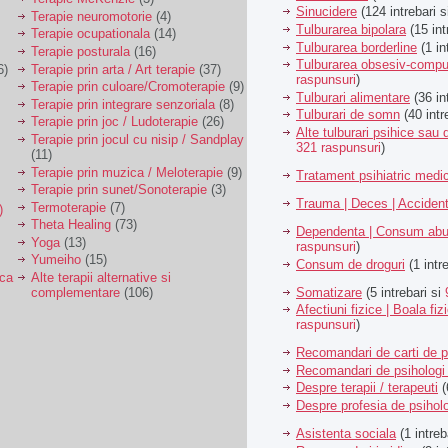
Sinucidere
(124 intrebari 
Terapie neuromotorie
(4)
Tulburarea bipolara
(15 int
Terapie ocupationala
(14)
Tulburarea borderline
(1 in
Terapie posturala
(16)
Tulburarea obsesiv-compu
6)
Terapie prin arta / Art terapie
(37)
raspunsuri
)
Terapie prin culoare/Cromoterapie
(9)
Tulburari alimentare
(36 in
Terapie prin integrare senzoriala
(8)
Tulburari de somn
(40 intr
Terapie prin joc / Ludoterapie
(26)
Alte tulburari psihice sa
Terapie prin jocul cu nisip / Sandplay
321 raspunsuri
)
(11)
Terapie prin muzica / Meloterapie
(9)
Tratament psihiatric med
Terapie prin sunet/Sonoterapie
(3)
Trauma | Deces | Acciden
Termoterapie
(7)
)
Theta Healing
(73)
Dependenta | Consum abu
Yoga
(13)
raspunsuri
)
Yumeiho
(15)
Consum de droguri
(1 intr
ica
Alte terapii alternative si
Somatizare
(5 intrebari si
complementare
(106)
Afectiuni fizice | Boala fiz
raspunsuri
)
Recomandari de carti de p
Recomandari de psihologi 
Despre terapii / terapeuti
(
Despre profesia de psiholo
Asistenta sociala
(1 intreb