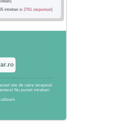
trebari)
5 intrebari si
2761 raspunsuri
)
cest site de catre terapeuti
rientare! Nu puneti intrebari
utilizarii.