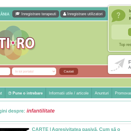
I
Inregistrare terapeuti
Inregistrare utilizatori
MÂNIA
Top re
F
A
ut
Pune o intrebare
Informatii utile / articole
Anunturi
Promovar
infantilitate
ini despre:
CARTE | Agresivitatea pasivă. Cum să o