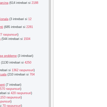
Sarcina
(614 intrebari si
2188
ionala
(3 intrebari si
12
nti
(685 intrebari si
2281
27 raspunsuri
)
a
(544 intrebari si
1504
rse probleme
(3 intrebari)
(1130 intrebari si
4250
rebari si
1362 raspunsuri
)
xuala
(210 intrebari si
704
ment
(7 intrebari)
570 raspunsuri
)
ebari si
420 raspunsuri
)
1153 raspunsuri
)
spunsuri
)
si
70 raspunsuri
)