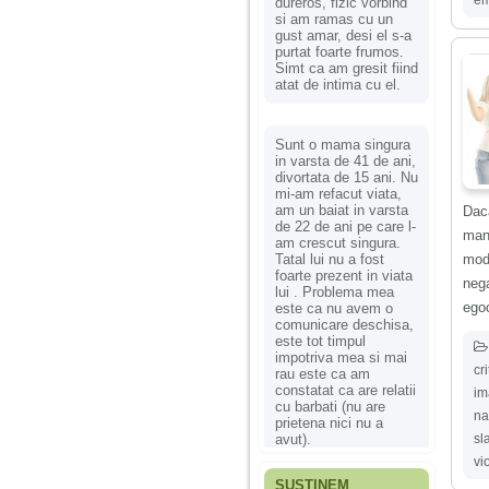
dureros, fizic vorbind
si am ramas cu un
gust amar, desi el s-a
purtat foarte frumos.
Simt ca am gresit fiind
atat de intima cu el.
Sunt o mama singura
in varsta de 41 de ani,
divortata de 15 ani. Nu
mi-am refacut viata,
am un baiat in varsta
Dac
de 22 de ani pe care l-
mani
am crescut singura.
moda
Tatal lui nu a fost
foarte prezent in viata
neg
lui . Problema mea
egoc
este ca nu avem o
comunicare deschisa,
este tot timpul
impotriva mea si mai
cr
rau este ca am
constatat ca are relatii
im
cu barbati (nu are
na
prietena nici nu a
sl
avut).
vi
SUSȚINEM