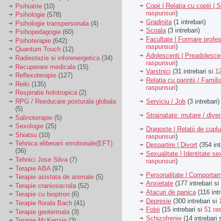
Copii | Relatia cu copiii | 
Psihiatrie
(10)
raspunsuri
)
Psihologie
(578)
Gradinita
(1 intrebari)
Psihologie transpersonala
(4)
Scoala
(3 intrebari)
Psihopedagogie
(60)
Facultate | Formare profes
Psihoterapie
(642)
raspunsuri
)
Quantum Touch
(12)
Adolescenti | Preadolesce
Radiestezie si inforenergetica
(34)
raspunsuri
)
Recuperare medicala
(15)
Varstnici
(31 intrebari si
1
Reflexoterapie
(127)
Relatia cu parintii / Famili
Reiki
(135)
raspunsuri
)
Respiratie holotropica
(2)
Serviciu / Job
(3 intrebari)
RPG / Reeducare posturala globala
(5)
Strainatate: mutare / dive
Salinoterapie
(5)
Sexologie
(25)
Dragoste | Relatii de cuplu
Shiatsu
(10)
raspunsuri
)
Tehnica eliberarii emotionale(EFT)
Despartire | Divort
(354 int
(36)
Sexualitate | Identitate se
Tehnici Jose Silva
(7)
raspunsuri
)
Terapie ABA
(97)
Personalitate | Comporta
Terapie asistata de animale
(5)
Anxietate
(177 intrebari si
Terapie craniosacrala
(52)
Atacuri de panica
(116 intr
Terapie cu bioptron
(6)
Depresie
(300 intrebari si
Terapie florala Bach
(41)
Fobii
(15 intrebari si
51 ra
Terapie geotermala
(3)
Schizofrenie
(14 intrebari 
Terapie McKenzie
(3)