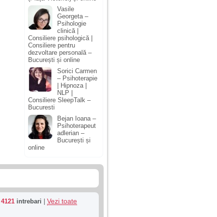
Vasile
Georgeta –
Psihologie
clinică |
Consiliere psihologică |
Consiliere pentru
dezvoltare personală –
București și online
Sorici Carmen
– Psihoterapie
| Hipnoza |
NLP |
Consiliere SleepTalk –
Bucuresti
Bejan Ioana –
Psihoterapeut
adlerian –
București și
online
Vezi toate
u
4121
intrebari
|