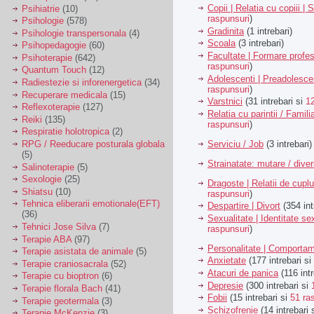
Copii | Relatia cu copiii | 
Psihiatrie
(10)
raspunsuri
)
Psihologie
(578)
Gradinita
(1 intrebari)
Psihologie transpersonala
(4)
Scoala
(3 intrebari)
Psihopedagogie
(60)
Facultate | Formare profes
Psihoterapie
(642)
raspunsuri
)
Quantum Touch
(12)
Adolescenti | Preadolesce
Radiestezie si inforenergetica
(34)
raspunsuri
)
Recuperare medicala
(15)
Varstnici
(31 intrebari si
1
Reflexoterapie
(127)
Relatia cu parintii / Famili
Reiki
(135)
raspunsuri
)
Respiratie holotropica
(2)
Serviciu / Job
(3 intrebari)
RPG / Reeducare posturala globala
(5)
Strainatate: mutare / dive
Salinoterapie
(5)
Sexologie
(25)
Dragoste | Relatii de cuplu
Shiatsu
(10)
raspunsuri
)
Tehnica eliberarii emotionale(EFT)
Despartire | Divort
(354 int
(36)
Sexualitate | Identitate se
Tehnici Jose Silva
(7)
raspunsuri
)
Terapie ABA
(97)
Personalitate | Comporta
Terapie asistata de animale
(5)
Anxietate
(177 intrebari si
Terapie craniosacrala
(52)
Atacuri de panica
(116 intr
Terapie cu bioptron
(6)
Depresie
(300 intrebari si
Terapie florala Bach
(41)
Fobii
(15 intrebari si
51 ra
Terapie geotermala
(3)
Schizofrenie
(14 intrebari 
Terapie McKenzie
(3)