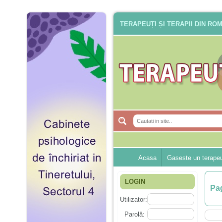
TERAPEUȚI ȘI TERAPII DIN RO
Acasa
Gaseste un terape
LOGIN
Pag
Utilizator:
Parolă: