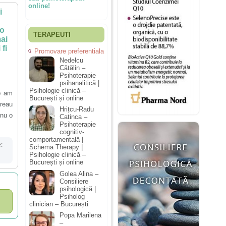
online!
i
 o
TERAPEUTI
mai
fi
Promovare preferentiala
Nedelcu
Cătălin –
Psihoterapie
psihanalitică |
Psihologie clinică –
p am
București și online
Vreau
Hrițcu-Radu
 nu o
Catinca –
Psihoterapie
cognitiv-
comportamentală |
:
Schema Therapy |
Psihologie clinică –
București și online
Golea Alina –
Consiliere
psihologică |
Psiholog
clinician – București
Popa Marilena
–