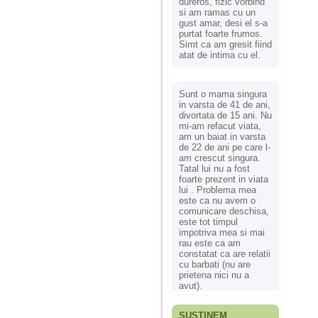
dureros, fizic vorbind
si am ramas cu un
gust amar, desi el s-a
purtat foarte frumos.
Simt ca am gresit fiind
atat de intima cu el.
Sunt o mama singura
in varsta de 41 de ani,
divortata de 15 ani. Nu
mi-am refacut viata,
am un baiat in varsta
de 22 de ani pe care l-
am crescut singura.
Tatal lui nu a fost
foarte prezent in viata
lui . Problema mea
este ca nu avem o
comunicare deschisa,
este tot timpul
impotriva mea si mai
rau este ca am
constatat ca are relatii
cu barbati (nu are
prietena nici nu a
avut).
SUSȚINEM