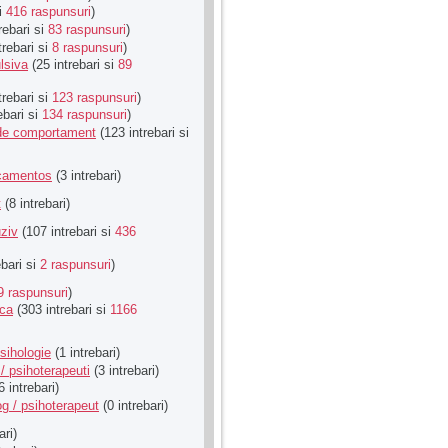
si
416 raspunsuri
)
rebari si
83 raspunsuri
)
trebari si
8 raspunsuri
)
lsiva
(25 intrebari si
89
trebari si
123 raspunsuri
)
ebari si
134 raspunsuri
)
u de comportament
(123 intrebari si
icamentos
(3 intrebari)
t
(8 intrebari)
ziv
(107 intrebari si
436
ebari si
2 raspunsuri
)
9 raspunsuri
)
ica
(303 intrebari si
1166
sihologie
(1 intrebari)
/ psihoterapeuti
(3 intrebari)
6 intrebari)
g / psihoterapeut
(0 intrebari)
ari)