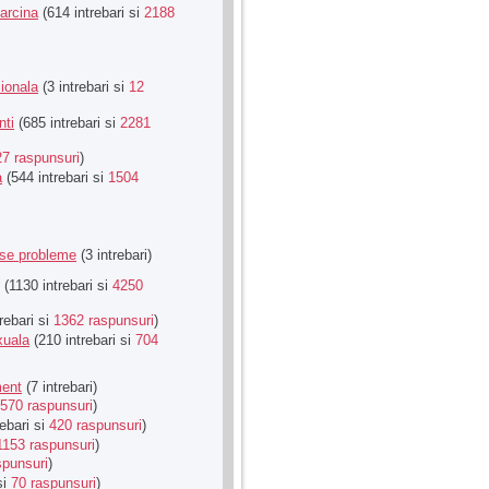
Sarcina
(614 intrebari si
2188
ionala
(3 intrebari si
12
nti
(685 intrebari si
2281
27 raspunsuri
)
a
(544 intrebari si
1504
rse probleme
(3 intrebari)
(1130 intrebari si
4250
rebari si
1362 raspunsuri
)
xuala
(210 intrebari si
704
ment
(7 intrebari)
570 raspunsuri
)
ebari si
420 raspunsuri
)
1153 raspunsuri
)
spunsuri
)
si
70 raspunsuri
)