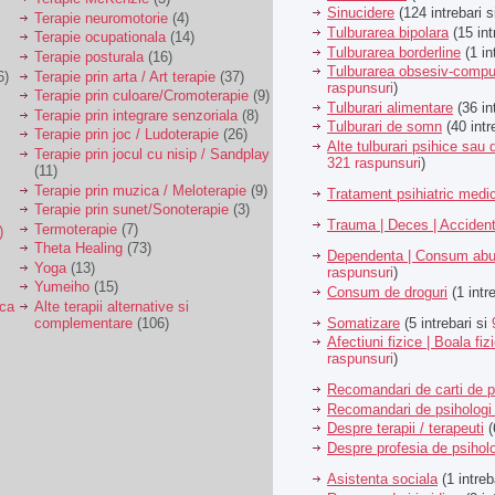
Sinucidere
(124 intrebari 
Terapie neuromotorie
(4)
Tulburarea bipolara
(15 int
Terapie ocupationala
(14)
Tulburarea borderline
(1 in
Terapie posturala
(16)
Tulburarea obsesiv-compu
6)
Terapie prin arta / Art terapie
(37)
raspunsuri
)
Terapie prin culoare/Cromoterapie
(9)
Tulburari alimentare
(36 in
Terapie prin integrare senzoriala
(8)
Tulburari de somn
(40 intr
Terapie prin joc / Ludoterapie
(26)
Alte tulburari psihice sa
Terapie prin jocul cu nisip / Sandplay
321 raspunsuri
)
(11)
Terapie prin muzica / Meloterapie
(9)
Tratament psihiatric med
Terapie prin sunet/Sonoterapie
(3)
Trauma | Deces | Acciden
Termoterapie
(7)
)
Theta Healing
(73)
Dependenta | Consum abu
Yoga
(13)
raspunsuri
)
Yumeiho
(15)
Consum de droguri
(1 intr
ica
Alte terapii alternative si
Somatizare
(5 intrebari si
complementare
(106)
Afectiuni fizice | Boala fiz
raspunsuri
)
Recomandari de carti de p
Recomandari de psihologi 
Despre terapii / terapeuti
(
Despre profesia de psiholo
Asistenta sociala
(1 intreb