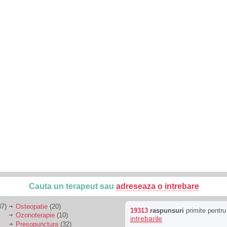
Cauta un terapeut sau
adreseaza o intrebare
7)
Osteopatie
(20)
19313
raspunsuri
primite pentr
Ozonoterapie
(10)
intrebarile
Presopunctura
(32)