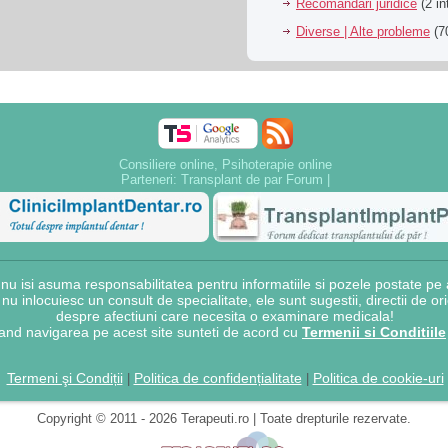
Recomandari juridice
(2 in
Diverse | Alte probleme
(70
Consiliere online, Psihoterapie online
Parteneri:
Transplant de par Forum
|
 isi asuma responsabilitatea pentru informatiile si pozele postate pe a
e nu inlocuiesc un consult de specialitate, ele sunt sugestii, directii de o
despre afectiuni care necesita o examinare medicala!
and navigarea pe acest site sunteti de acord cu
Termenii si Conditiile
Termeni şi Condiții
Politica de confidențialitate
Politica de cookie-uri
|
|
Copyright © 2011 - 2026 Terapeuti.ro | Toate drepturile rezervate.