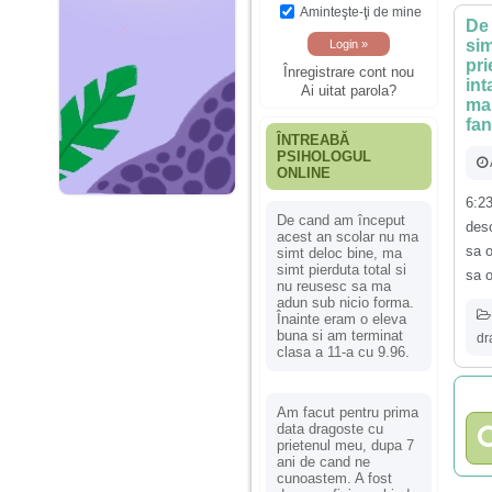
Aminteşte-ţi de mine
De 
sim
pri
Înregistrare cont nou
int
Ai uitat parola?
mar
fan
ÎNTREABĂ
PSIHOLOGUL
ONLINE
6:2
De cand am început
desc
acest an scolar nu ma
sa o
simt deloc bine, ma
simt pierduta total si
sa o
nu reusesc sa ma
adun sub nicio forma.
Înainte eram o eleva
buna si am terminat
dr
clasa a 11-a cu 9.96.
Am facut pentru prima
data dragoste cu
prietenul meu, dupa 7
ani de cand ne
cunoastem. A fost