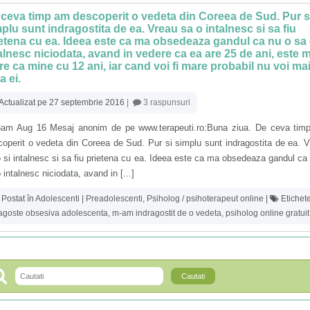
ceva timp am descoperit o vedeta din Coreea de Sud. Pur s
plu sunt indragostita de ea. Vreau sa o intalnesc si sa fiu
etena cu ea. Ideea este ca ma obsedeaza gandul ca nu o sa
alnesc niciodata, avand in vedere ca ea are 25 de ani, este 
e ca mine cu 12 ani, iar cand voi fi mare probabil nu voi mai 
a ei.
Actualizat pe 27 septembrie 2016
|
3 raspunsuri
3am Aug 16 Mesaj anonim de pe www.terapeuti.ro:Buna ziua. De ceva tim
operit o vedeta din Coreea de Sud. Pur si simplu sunt indragostita de ea. 
 si intalnesc si sa fiu prietena cu ea. Ideea este ca ma obsedeaza gandul ca
 intalnesc niciodata, avand in [...]
Postat în
Adolescenti | Preadolescenti
,
Psiholog / psihoterapeut online
|
Etichete
agoste obsesiva adolescenta
,
m-am indragostit de o vedeta
,
psiholog online gratuit