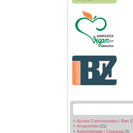
Fiica mea s-a nascut
cand eu aveam 17
ani, privind in urma
realizez cat de multe
greseli am facut in
educatia si cresterea
ei, am fost o mama
egoista, preocupata
de implinirea
profesionala, cand ea
era mica am neglijat-
o, ba chiar am fost si
agresiva, orice
greseala era taxata cu
o palma sau pedepse.
De 4 ani am o relatie
serioasa cu un barbat
in varsta de 32 de ani,
iar de aproximativ un
an jumate a inceput
sa se manifeste o
situatie care pe mine
ma deranjeaza.
Access Consciousness / Bars
(3
Acupunctura
(21)
Ma aflu aici pentru ca
Aerocrioterapie / Criosauna
(3)