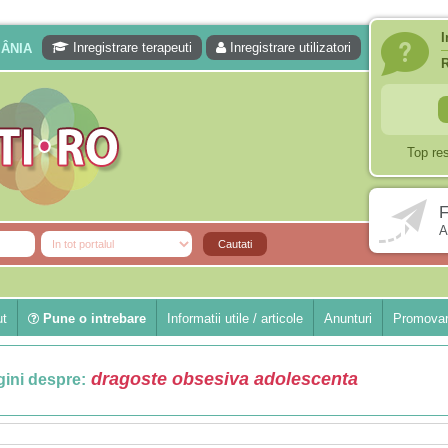
I
Inregistrare terapeuti
Inregistrare utilizatori
MÂNIA
Top re
F
A
ut
Pune o intrebare
Informatii utile / articole
Anunturi
Promovar
dragoste obsesiva adolescenta
ini despre: