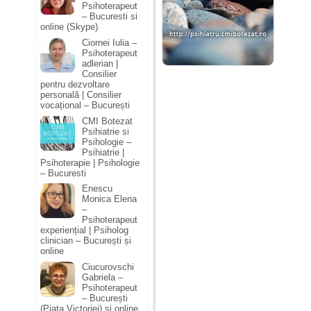
Psihoterapeut
– Bucuresti si
online (Skype)
Ciornei Iulia –
Psihoterapeut
adlerian |
Consilier
pentru dezvoltare
personală | Consilier
vocațional – București
CMI Botezat
Psihiatrie si
Psihologie –
Psihiatrie |
Psihoterapie | Psihologie
– Bucuresti
Enescu
Monica Elena
–
Psihoterapeut
experiențial | Psiholog
clinician – București și
online
Ciucurovschi
Gabriela –
Psihoterapeut
– București
(Piața Victoriei) și online