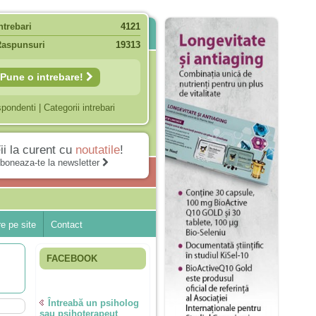
ntrebari
4121
Raspunsuri
19313
Pune o intrebare!
spondenti
|
Categorii intrebari
ii la curent cu
noutatile
!
boneaza-te la newsletter
e pe site
Contact
FACEBOOK
Întreabă un psiholog
sau psihoterapeut