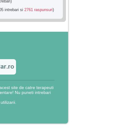
trebari)
5 intrebari si
2761 raspunsuri
)
cest site de catre terapeuti
rientare! Nu puneti intrebari
utilizarii.