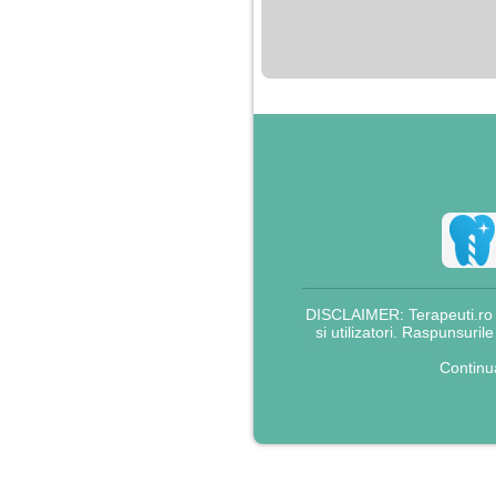
nimanui nu ii pasa de
mine. Din cauza asta
am inceput sa beau
alcool si am inceput
sa ma culc cu barbati
pentru bani.
DISCLAIMER: Terapeuti.ro nu
si utilizatori. Raspunsuril
Continu