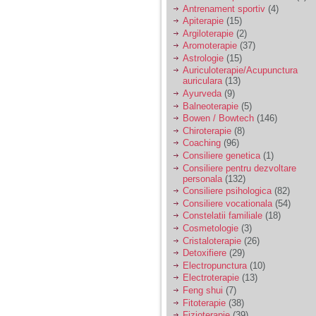
vreau sa stiu daca am
Antrenament sportiv
(4)
nevoie de un psiholog
Apiterapie
(15)
sau psihiatru.
Argiloterapie
(2)
Aromoterapie
(37)
Astrologie
(15)
Sunt casatorita, am
Auriculoterapie/Acupunctura
31 de ani si un copil in
auriculara
(13)
varsta de 2 ani care
mi-e lumina ochilor.
Ayurveda
(9)
De ceva timp simt ca
Balneoterapie
(5)
mi s-a adunat
Bowen / Bowtech
(146)
oboseala, o oboseala
Chiroterapie
(8)
cronica de care nu pot
Coaching
(96)
scapa si simt ca din
Consiliere genetica
(1)
cauza ei nu pot
controla nervii si
Consiliere pentru dezvoltare
cateodata are copilul
personala
(132)
de suferit.
Consiliere psihologica
(82)
Consiliere vocationala
(54)
Constelatii familiale
(18)
Am o bariera peste
Cosmetologie
(3)
care nu pot trece:
Cristaloterapie
(26)
prietena mea a ramas
Detoxifiere
(29)
insarcinata cu o fata.
Electropunctura
(10)
Am fost de comun
Electroterapie
(13)
acord sa facem un
copil, cu gandul ca e
Feng shui
(7)
baiat.
Fitoterapie
(38)
Fizioterapie
(39)