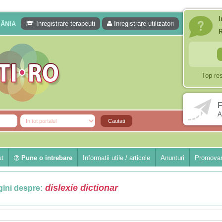
I
Inregistrare terapeuti
Inregistrare utilizatori
MÂNIA
Top re
F
A
ut
Pune o intrebare
Informatii utile / articole
Anunturi
Promovar
dislexie dictionar
ini despre: