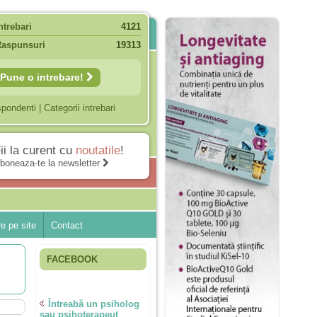
ntrebari
4121
Raspunsuri
19313
Pune o intrebare!
spondenti
|
Categorii intrebari
ii la curent cu
noutatile
!
boneaza-te la newsletter
e pe site
Contact
FACEBOOK
Întreabă un psiholog
sau psihoterapeut