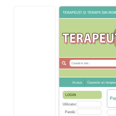
TERAPEUȚI ȘI TERAPII DIN RO
Acasa
Gaseste un terape
LOGIN
Pag
Utilizator:
Parolă: