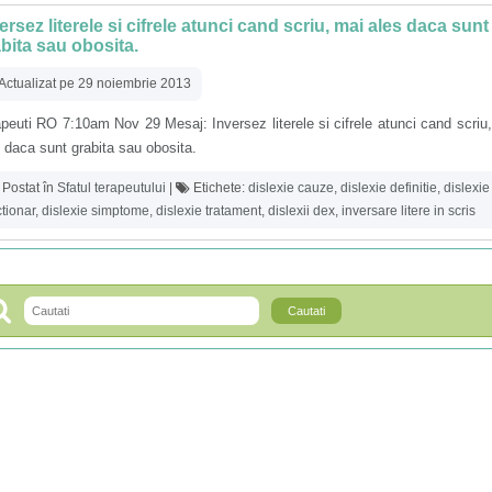
ersez literele si cifrele atunci cand scriu, mai ales daca sunt
bita sau obosita.
Actualizat pe 29 noiembrie 2013
peuti RO 7:10am Nov 29 Mesaj: Inversez literele si cifrele atunci cand scriu
 daca sunt grabita sau obosita.
Postat în
Sfatul terapeutului
|
Etichete:
dislexie cauze
,
dislexie definitie
,
dislexie
ctionar
,
dislexie simptome
,
dislexie tratament
,
dislexii dex
,
inversare litere in scris