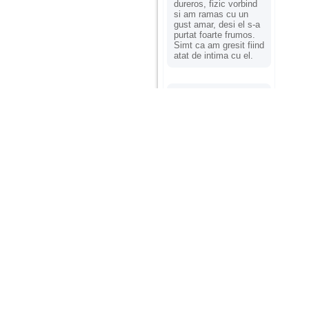
dureros, fizic vorbind
si am ramas cu un
gust amar, desi el s-a
purtat foarte frumos.
Simt ca am gresit fiind
atat de intima cu el.
Sunt o mama singura
in varsta de 41 de ani,
divortata de 15 ani. Nu
mi-am refacut viata,
am un baiat in varsta
de 22 de ani pe care l-
am crescut singura.
Tatal lui nu a fost
foarte prezent in viata
lui . Problema mea
este ca nu avem o
comunicare deschisa,
este tot timpul
impotriva mea si mai
rau este ca am
constatat ca are relatii
cu barbati (nu are
prietena nici nu a
avut).