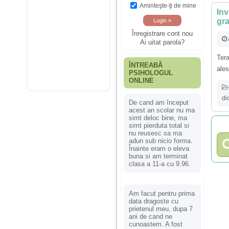
Aminteşte-ţi de mine
Inv
gra
Înregistrare cont nou
Ai uitat parola?
Tera
ÎNTREABĂ
ales
PSIHOLOGUL
ONLINE
di
De cand am început
acest an scolar nu ma
simt deloc bine, ma
simt pierduta total si
nu reusesc sa ma
adun sub nicio forma.
Înainte eram o eleva
buna si am terminat
clasa a 11-a cu 9.96.
Am facut pentru prima
data dragoste cu
prietenul meu, dupa 7
ani de cand ne
cunoastem. A fost