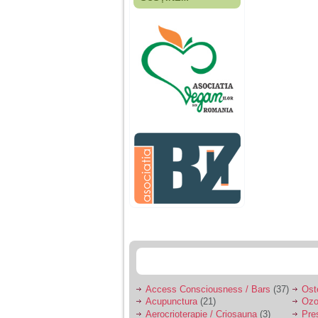
Fiica mea s-a nascut
cand eu aveam 17
ani, privind in urma
realizez cat de multe
greseli am facut in
educatia si cresterea
ei, am fost o mama
egoista, preocupata
de implinirea
profesionala, cand ea
era mica am neglijat-
o, ba chiar am fost si
agresiva, orice
greseala era taxata cu
o palma sau pedepse.
De 4 ani am o relatie
serioasa cu un barbat
in varsta de 32 de ani,
iar de aproximativ un
an jumate a inceput
sa se manifeste o
situatie care pe mine
ma deranjeaza.
Access Consciousness / Bars
(37)
Ost
Acupunctura
(21)
Ozo
Ma aflu aici pentru ca
Aerocrioterapie / Criosauna
(3)
Pre