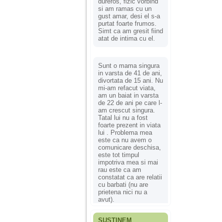
dureros, fizic vorbind
si am ramas cu un
gust amar, desi el s-a
purtat foarte frumos.
Simt ca am gresit fiind
atat de intima cu el.
Sunt o mama singura
in varsta de 41 de ani,
divortata de 15 ani. Nu
mi-am refacut viata,
am un baiat in varsta
de 22 de ani pe care l-
am crescut singura.
Tatal lui nu a fost
foarte prezent in viata
lui . Problema mea
este ca nu avem o
comunicare deschisa,
este tot timpul
impotriva mea si mai
rau este ca am
constatat ca are relatii
cu barbati (nu are
prietena nici nu a
avut).
SUSȚINEM