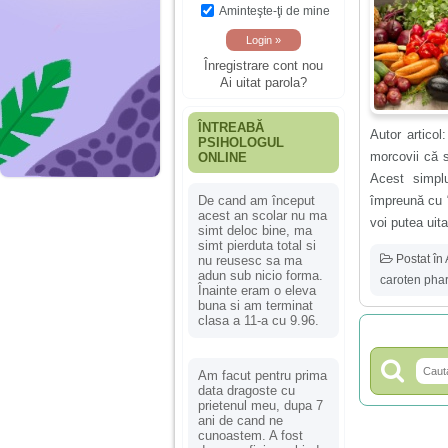
Aminteşte-ţi de mine
Înregistrare cont nou
Ai uitat parola?
ÎNTREABĂ
Autor artico
PSIHOLOGUL
morcovii că s
ONLINE
Acest simplu
împreună cu “
De cand am început
acest an scolar nu ma
voi putea uita 
simt deloc bine, ma
simt pierduta total si
Postat în
nu reusesc sa ma
adun sub nicio forma.
caroten pha
Înainte eram o eleva
buna si am terminat
clasa a 11-a cu 9.96.
Am facut pentru prima
data dragoste cu
prietenul meu, dupa 7
ani de cand ne
cunoastem. A fost