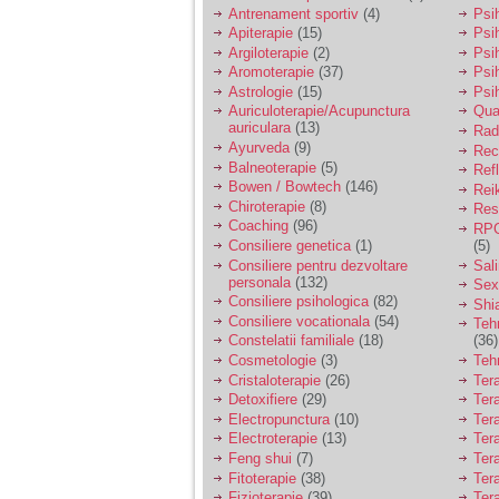
vreau sa stiu daca am
Antrenament sportiv
(4)
Psih
nevoie de un psiholog
Apiterapie
(15)
Psi
sau psihiatru.
Argiloterapie
(2)
Psi
Aromoterapie
(37)
Psi
Astrologie
(15)
Psi
Sunt casatorita, am
Auriculoterapie/Acupunctura
Qua
31 de ani si un copil in
auriculara
(13)
varsta de 2 ani care
Radi
mi-e lumina ochilor.
Ayurveda
(9)
Rec
De ceva timp simt ca
Balneoterapie
(5)
Ref
mi s-a adunat
Bowen / Bowtech
(146)
Rei
oboseala, o oboseala
Chiroterapie
(8)
Resp
cronica de care nu pot
Coaching
(96)
RPG
scapa si simt ca din
Consiliere genetica
(1)
(5)
cauza ei nu pot
controla nervii si
Consiliere pentru dezvoltare
Sal
cateodata are copilul
personala
(132)
Sex
de suferit.
Consiliere psihologica
(82)
Shi
Consiliere vocationala
(54)
Teh
Constelatii familiale
(18)
(36)
Am o bariera peste
Cosmetologie
(3)
Teh
care nu pot trece:
Cristaloterapie
(26)
Ter
prietena mea a ramas
Detoxifiere
(29)
Ter
insarcinata cu o fata.
Electropunctura
(10)
Ter
Am fost de comun
Electroterapie
(13)
Ter
acord sa facem un
copil, cu gandul ca e
Feng shui
(7)
Tera
baiat.
Fitoterapie
(38)
Ter
Fizioterapie
(39)
Ter