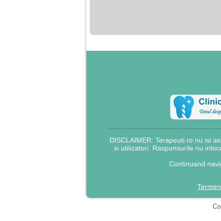
nimanui nu ii pasa de
mine. Din cauza asta
am inceput sa beau
alcool si am inceput
sa ma culc cu barbati
pentru bani.
DISCLAIMER: Terapeuti.ro nu isi asu
si utilizatori. Raspunsurile nu inlo
Continuand navig
Termeni
Cop