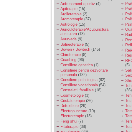
vreau sa stiu daca am
Antrenament sportiv
(4)
Psih
nevoie de un psiholog
Apiterapie
(15)
Psi
sau psihiatru.
Argiloterapie
(2)
Psi
Aromoterapie
(37)
Psi
Astrologie
(15)
Psi
Sunt casatorita, am
Auriculoterapie/Acupunctura
Qua
31 de ani si un copil in
auriculara
(13)
varsta de 2 ani care
Radi
mi-e lumina ochilor.
Ayurveda
(9)
Rec
De ceva timp simt ca
Balneoterapie
(5)
Ref
mi s-a adunat
Bowen / Bowtech
(146)
Rei
oboseala, o oboseala
Chiroterapie
(8)
Resp
cronica de care nu pot
Coaching
(96)
RPG
scapa si simt ca din
Consiliere genetica
(1)
(5)
cauza ei nu pot
controla nervii si
Consiliere pentru dezvoltare
Sal
cateodata are copilul
personala
(132)
Sex
de suferit.
Consiliere psihologica
(82)
Shi
Consiliere vocationala
(54)
Teh
Constelatii familiale
(18)
(36)
Am o bariera peste
Cosmetologie
(3)
Teh
care nu pot trece:
Cristaloterapie
(26)
Ter
prietena mea a ramas
Detoxifiere
(29)
Ter
insarcinata cu o fata.
Electropunctura
(10)
Ter
Am fost de comun
Electroterapie
(13)
Ter
acord sa facem un
copil, cu gandul ca e
Feng shui
(7)
Tera
baiat.
Fitoterapie
(38)
Ter
Fizioterapie
(39)
Ter