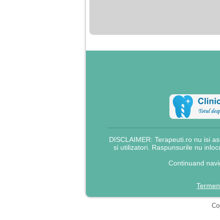
nimanui nu ii pasa de
mine. Din cauza asta
am inceput sa beau
alcool si am inceput
sa ma culc cu barbati
pentru bani.
DISCLAIMER: Terapeuti.ro nu isi asu
si utilizatori. Raspunsurile nu inlo
Continuand navig
Termeni
Cop