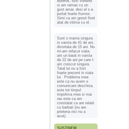
dureros, fizic vorbind
si am ramas cu un
gust amar, desi el s-a
purtat foarte frumos.
Simt ca am gresit fiind
atat de intima cu el.
Sunt o mama singura
in varsta de 41 de ani,
divortata de 15 ani. Nu
mi-am refacut viata,
am un baiat in varsta
de 22 de ani pe care l-
am crescut singura.
Tatal lui nu a fost
foarte prezent in viata
lui . Problema mea
este ca nu avem o
comunicare deschisa,
este tot timpul
impotriva mea si mai
rau este ca am
constatat ca are relatii
cu barbati (nu are
prietena nici nu a
avut).
SUSȚINEM