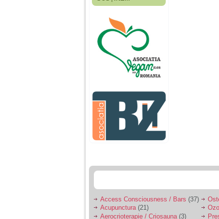
Fiica mea s-a nascut
cand eu aveam 17
ani, privind in urma
realizez cat de multe
greseli am facut in
educatia si cresterea
ei, am fost o mama
egoista, preocupata
de implinirea
profesionala, cand ea
era mica am neglijat-
o, ba chiar am fost si
agresiva, orice
greseala era taxata cu
o palma sau pedepse.
De 4 ani am o relatie
serioasa cu un barbat
in varsta de 32 de ani,
iar de aproximativ un
an jumate a inceput
sa se manifeste o
situatie care pe mine
ma deranjeaza.
Access Consciousness / Bars
(37)
Ost
Acupunctura
(21)
Ozo
Ma aflu aici pentru ca
Aerocrioterapie / Criosauna
(3)
Pre