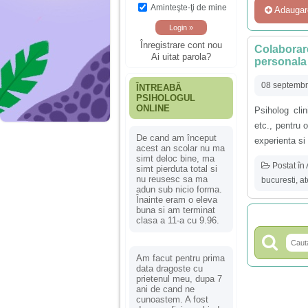
Aminteşte-ţi de mine
Adaugar
Înregistrare cont nou
Colaborare
Ai uitat parola?
personala
08 septembr
ÎNTREABĂ
PSIHOLOGUL
ONLINE
Psiholog clin
etc., pentru 
De cand am început
experienta si
acest an scolar nu ma
simt deloc bine, ma
Postat în
simt pierduta total si
nu reusesc sa ma
bucuresti
,
at
adun sub nicio forma.
Înainte eram o eleva
buna si am terminat
clasa a 11-a cu 9.96.
Am facut pentru prima
data dragoste cu
prietenul meu, dupa 7
ani de cand ne
cunoastem. A fost