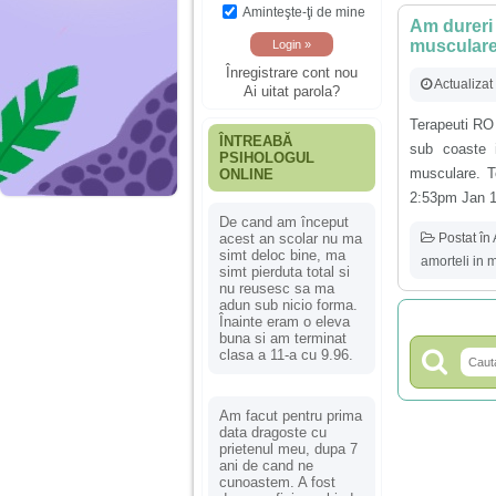
Aminteşte-ţi de mine
Am dureri 
musculare
Înregistrare cont nou
Actualizat
Ai uitat parola?
Terapeuti RO 
ÎNTREABĂ
sub coaste i
PSIHOLOGUL
musculare. T
ONLINE
2:53pm Jan 11
De cand am început
Postat în
acest an scolar nu ma
simt deloc bine, ma
amorteli in 
simt pierduta total si
nu reusesc sa ma
adun sub nicio forma.
Înainte eram o eleva
buna si am terminat
clasa a 11-a cu 9.96.
Am facut pentru prima
data dragoste cu
prietenul meu, dupa 7
ani de cand ne
cunoastem. A fost