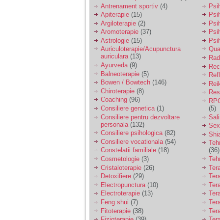
vreau sa stiu daca am
Antrenament sportiv
(4)
Psih
nevoie de un psiholog
Apiterapie
(15)
Psi
sau psihiatru.
Argiloterapie
(2)
Psi
Aromoterapie
(37)
Psi
Astrologie
(15)
Psi
Sunt casatorita, am
Auriculoterapie/Acupunctura
Qua
31 de ani si un copil in
auriculara
(13)
varsta de 2 ani care
Radi
mi-e lumina ochilor.
Ayurveda
(9)
Rec
De ceva timp simt ca
Balneoterapie
(5)
Ref
mi s-a adunat
Bowen / Bowtech
(146)
Rei
oboseala, o oboseala
Chiroterapie
(8)
Resp
cronica de care nu pot
Coaching
(96)
RPG
scapa si simt ca din
Consiliere genetica
(1)
(5)
cauza ei nu pot
controla nervii si
Consiliere pentru dezvoltare
Sal
cateodata are copilul
personala
(132)
Sex
de suferit.
Consiliere psihologica
(82)
Shi
Consiliere vocationala
(54)
Teh
Constelatii familiale
(18)
(36)
Am o bariera peste
Cosmetologie
(3)
Teh
care nu pot trece:
Cristaloterapie
(26)
Ter
prietena mea a ramas
Detoxifiere
(29)
Ter
insarcinata cu o fata.
Electropunctura
(10)
Ter
Am fost de comun
Electroterapie
(13)
Ter
acord sa facem un
copil, cu gandul ca e
Feng shui
(7)
Tera
baiat.
Fitoterapie
(38)
Ter
Fizioterapie
(39)
Ter