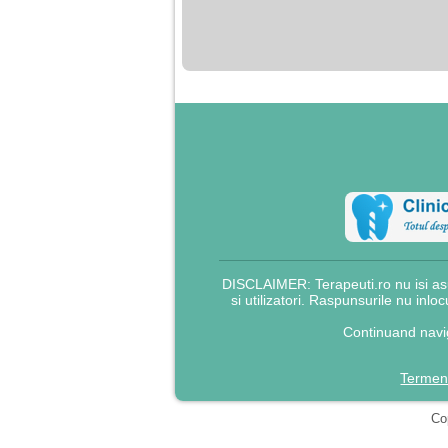
nimanui nu ii pasa de
mine. Din cauza asta
am inceput sa beau
alcool si am inceput
sa ma culc cu barbati
pentru bani.
DISCLAIMER: Terapeuti.ro nu isi asu
si utilizatori. Raspunsurile nu inlo
Continuand navig
Termeni
Cop