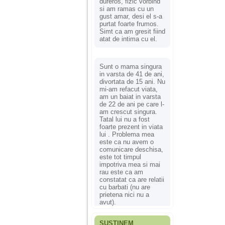
dureros, fizic vorbind
si am ramas cu un
gust amar, desi el s-a
purtat foarte frumos.
Simt ca am gresit fiind
atat de intima cu el.
Sunt o mama singura
in varsta de 41 de ani,
divortata de 15 ani. Nu
mi-am refacut viata,
am un baiat in varsta
de 22 de ani pe care l-
am crescut singura.
Tatal lui nu a fost
foarte prezent in viata
lui . Problema mea
este ca nu avem o
comunicare deschisa,
este tot timpul
impotriva mea si mai
rau este ca am
constatat ca are relatii
cu barbati (nu are
prietena nici nu a
avut).
SUSȚINEM