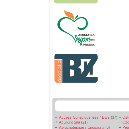
Fiica mea s-a nascut
cand eu aveam 17
ani, privind in urma
realizez cat de multe
greseli am facut in
educatia si cresterea
ei, am fost o mama
egoista, preocupata
de implinirea
profesionala, cand ea
era mica am neglijat-
o, ba chiar am fost si
agresiva, orice
greseala era taxata cu
o palma sau pedepse.
De 4 ani am o relatie
serioasa cu un barbat
in varsta de 32 de ani,
iar de aproximativ un
an jumate a inceput
sa se manifeste o
situatie care pe mine
ma deranjeaza.
Access Consciousness / Bars
(37)
Ost
Acupunctura
(21)
Ozo
Ma aflu aici pentru ca
Aerocrioterapie / Criosauna
(3)
Pre