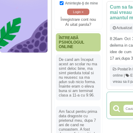
Aminteşte-ţi de mine
Cum sa fac
mai vreau 
amantul m
Înregistrare cont nou
Ai uitat parola?
Actualizat
ÎNTREABĂ
8:26am Oct 3
PSIHOLOGUL
deilema in ca
ONLINE
idee de cum 
17 ani,dupa 3 
De cand am început
acest an scolar nu ma
simt deloc bine, ma
Postat în
simt pierduta total si
online
|
Et
nu reusesc sa ma
vreau sa il 
adun sub nicio forma.
Înainte eram o eleva
buna si am terminat
clasa a 11-a cu 9.96.
Am facut pentru prima
data dragoste cu
prietenul meu, dupa 7
ani de cand ne
cunoastem. A fost