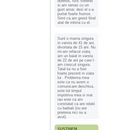
dureros, fizic vorbind
si am ramas cu un
gust amar, desi el s-a
purtat foarte frumos.
Simt ca am gresit fiind
atat de intima cu el.
Sunt o mama singura
in varsta de 41 de ani,
divortata de 15 ani. Nu
mi-am refacut viata,
am un baiat in varsta
de 22 de ani pe care l-
am crescut singura.
Tatal lui nu a fost
foarte prezent in viata
lui . Problema mea
este ca nu avem o
comunicare deschisa,
este tot timpul
impotriva mea si mai
rau este ca am
constatat ca are relatii
cu barbati (nu are
prietena nici nu a
avut).
SUSȚINEM