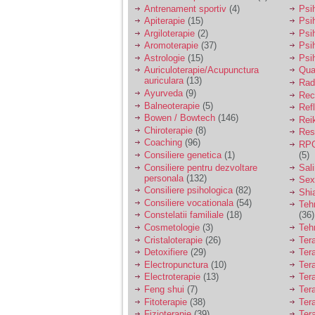
vreau sa stiu daca am
Antrenament sportiv
(4)
Psih
nevoie de un psiholog
Apiterapie
(15)
Psi
sau psihiatru.
Argiloterapie
(2)
Psi
Aromoterapie
(37)
Psi
Astrologie
(15)
Psi
Sunt casatorita, am
Auriculoterapie/Acupunctura
Qua
31 de ani si un copil in
auriculara
(13)
varsta de 2 ani care
Radi
mi-e lumina ochilor.
Ayurveda
(9)
Rec
De ceva timp simt ca
Balneoterapie
(5)
Ref
mi s-a adunat
Bowen / Bowtech
(146)
Rei
oboseala, o oboseala
Chiroterapie
(8)
Resp
cronica de care nu pot
Coaching
(96)
RPG
scapa si simt ca din
Consiliere genetica
(1)
(5)
cauza ei nu pot
controla nervii si
Consiliere pentru dezvoltare
Sal
cateodata are copilul
personala
(132)
Sex
de suferit.
Consiliere psihologica
(82)
Shi
Consiliere vocationala
(54)
Teh
Constelatii familiale
(18)
(36)
Am o bariera peste
Cosmetologie
(3)
Teh
care nu pot trece:
Cristaloterapie
(26)
Ter
prietena mea a ramas
Detoxifiere
(29)
Ter
insarcinata cu o fata.
Electropunctura
(10)
Ter
Am fost de comun
Electroterapie
(13)
Ter
acord sa facem un
copil, cu gandul ca e
Feng shui
(7)
Tera
baiat.
Fitoterapie
(38)
Ter
Fizioterapie
(39)
Ter