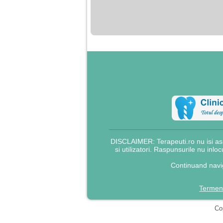
nimanui nu ii pasa de
mine. Din cauza asta
am inceput sa beau
alcool si am inceput
sa ma culc cu barbati
pentru bani.
DISCLAIMER: Terapeuti.ro nu isi asu
si utilizatori. Raspunsurile nu inlo
Continuand navig
Termeni
Cop