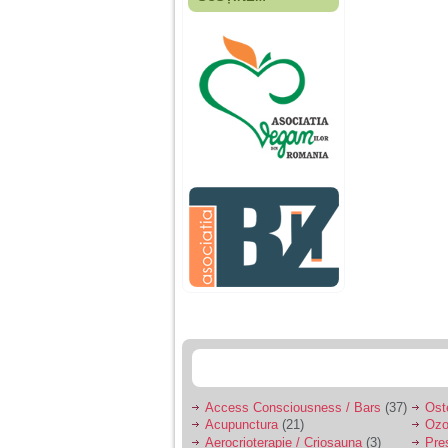
Fiica mea s-a nascut
cand eu aveam 17
ani, privind in urma
realizez cat de multe
greseli am facut in
educatia si cresterea
ei, am fost o mama
egoista, preocupata
de implinirea
profesionala, cand ea
era mica am neglijat-
o, ba chiar am fost si
agresiva, orice
greseala era taxata cu
o palma sau pedepse.
De 4 ani am o relatie
serioasa cu un barbat
in varsta de 32 de ani,
iar de aproximativ un
an jumate a inceput
sa se manifeste o
situatie care pe mine
ma deranjeaza.
Access Consciousness / Bars
(37)
Ost
Acupunctura
(21)
Ozo
Ma aflu aici pentru ca
Aerocrioterapie / Criosauna
(3)
Pre