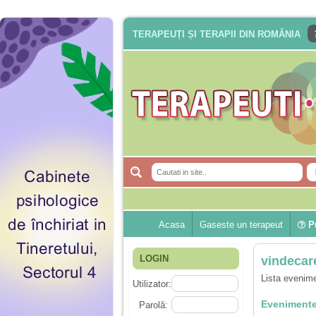
TERAPEUȚI ȘI TERAPII DIN ROMÂNIA
Acasa
Gaseste un terapeut
Pu
LOGIN
vindecar
Lista evenime
Utilizator:
Evenimente
Parolă: