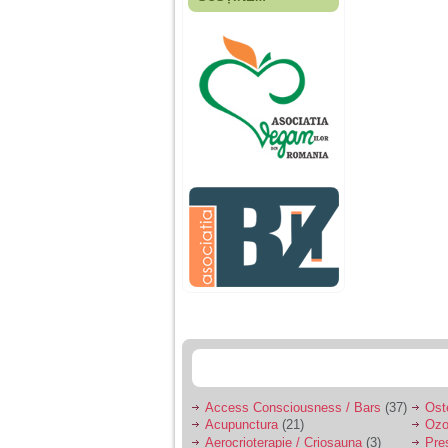
Fiica mea s-a nascut
cand eu aveam 17
ani, privind in urma
realizez cat de multe
greseli am facut in
educatia si cresterea
ei, am fost o mama
egoista, preocupata
de implinirea
profesionala, cand ea
era mica am neglijat-
o, ba chiar am fost si
agresiva, orice
greseala era taxata cu
o palma sau pedepse.
De 4 ani am o relatie
serioasa cu un barbat
in varsta de 32 de ani,
iar de aproximativ un
an jumate a inceput
sa se manifeste o
situatie care pe mine
ma deranjeaza.
Access Consciousness / Bars
(37)
Ost
Acupunctura
(21)
Ozo
Ma aflu aici pentru ca
Aerocrioterapie / Criosauna
(3)
Pre