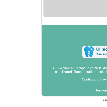
nimanui nu ii pasa de
mine. Din cauza asta
am inceput sa beau
alcool si am inceput
sa ma culc cu barbati
pentru bani.
DISCLAIMER: Terapeuti.ro nu isi asu
si utilizatori. Raspunsurile nu inlo
Continuand navig
Termeni
Cop