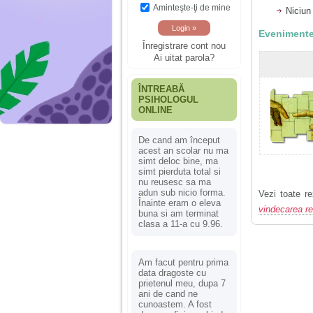
Aminteşte-ţi de mine
Niciun
Evenimente
Înregistrare cont nou
Ai uitat parola?
ÎNTREABĂ
PSIHOLOGUL
ONLINE
De cand am început
acest an scolar nu ma
simt deloc bine, ma
simt pierduta total si
nu reusesc sa ma
adun sub nicio forma.
Vezi toate re
Înainte eram o eleva
vindecarea r
buna si am terminat
clasa a 11-a cu 9.96.
Am facut pentru prima
data dragoste cu
prietenul meu, dupa 7
ani de cand ne
cunoastem. A fost