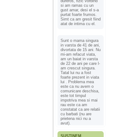
dureros, fizic vorbind
si am ramas cu un
gust amar, desi el s-a
purtat foarte frumos.
Simt ca am gresit fiind
atat de intima cu el.
Sunt o mama singura
in varsta de 41 de ani,
divortata de 15 ani. Nu
mi-am refacut viata,
am un baiat in varsta
de 22 de ani pe care l-
am crescut singura.
Tatal lui nu a fost
foarte prezent in viata
lui . Problema mea
este ca nu avem o
comunicare deschisa,
este tot timpul
impotriva mea si mai
rau este ca am
constatat ca are relatii
cu barbati (nu are
prietena nici nu a
avut).
SUSȚINEM