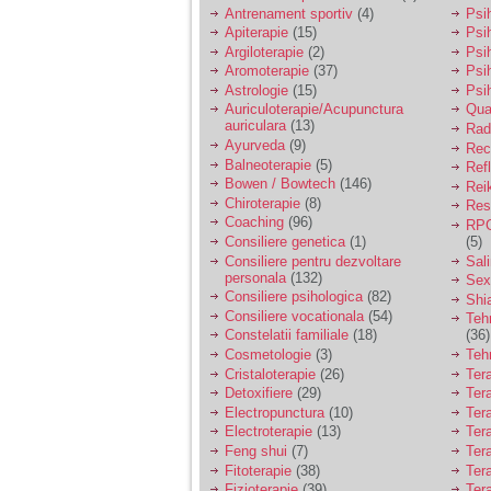
vreau sa stiu daca am
Antrenament sportiv
(4)
Psih
nevoie de un psiholog
Apiterapie
(15)
Psi
sau psihiatru.
Argiloterapie
(2)
Psi
Aromoterapie
(37)
Psi
Astrologie
(15)
Psi
Sunt casatorita, am
Auriculoterapie/Acupunctura
Qua
31 de ani si un copil in
auriculara
(13)
varsta de 2 ani care
Radi
mi-e lumina ochilor.
Ayurveda
(9)
Rec
De ceva timp simt ca
Balneoterapie
(5)
Ref
mi s-a adunat
Bowen / Bowtech
(146)
Rei
oboseala, o oboseala
Chiroterapie
(8)
Resp
cronica de care nu pot
Coaching
(96)
RPG
scapa si simt ca din
Consiliere genetica
(1)
(5)
cauza ei nu pot
controla nervii si
Consiliere pentru dezvoltare
Sal
cateodata are copilul
personala
(132)
Sex
de suferit.
Consiliere psihologica
(82)
Shi
Consiliere vocationala
(54)
Teh
Constelatii familiale
(18)
(36)
Am o bariera peste
Cosmetologie
(3)
Teh
care nu pot trece:
Cristaloterapie
(26)
Ter
prietena mea a ramas
Detoxifiere
(29)
Ter
insarcinata cu o fata.
Electropunctura
(10)
Ter
Am fost de comun
Electroterapie
(13)
Ter
acord sa facem un
copil, cu gandul ca e
Feng shui
(7)
Tera
baiat.
Fitoterapie
(38)
Ter
Fizioterapie
(39)
Ter