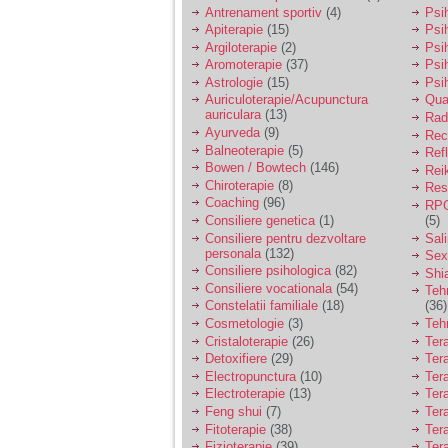
vreau sa stiu daca am
Antrenament sportiv
(4)
Psih
nevoie de un psiholog
Apiterapie
(15)
Psi
sau psihiatru.
Argiloterapie
(2)
Psi
Aromoterapie
(37)
Psi
Astrologie
(15)
Psi
Sunt casatorita, am
Auriculoterapie/Acupunctura
Qua
31 de ani si un copil in
auriculara
(13)
varsta de 2 ani care
Radi
mi-e lumina ochilor.
Ayurveda
(9)
Rec
De ceva timp simt ca
Balneoterapie
(5)
Ref
mi s-a adunat
Bowen / Bowtech
(146)
Rei
oboseala, o oboseala
Chiroterapie
(8)
Resp
cronica de care nu pot
Coaching
(96)
RPG
scapa si simt ca din
Consiliere genetica
(1)
(5)
cauza ei nu pot
controla nervii si
Consiliere pentru dezvoltare
Sal
cateodata are copilul
personala
(132)
Sex
de suferit.
Consiliere psihologica
(82)
Shi
Consiliere vocationala
(54)
Teh
Constelatii familiale
(18)
(36)
Am o bariera peste
Cosmetologie
(3)
Teh
care nu pot trece:
Cristaloterapie
(26)
Ter
prietena mea a ramas
Detoxifiere
(29)
Ter
insarcinata cu o fata.
Electropunctura
(10)
Ter
Am fost de comun
Electroterapie
(13)
Ter
acord sa facem un
copil, cu gandul ca e
Feng shui
(7)
Tera
baiat.
Fitoterapie
(38)
Ter
Fizioterapie
(39)
Ter