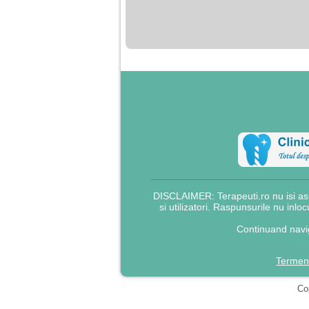
nimanui nu ii pasa de
mine. Din cauza asta
am inceput sa beau
alcool si am inceput
sa ma culc cu barbati
pentru bani.
DISCLAIMER: Terapeuti.ro nu isi asu
si utilizatori. Raspunsurile nu inlo
Continuand navig
Termeni
Cop