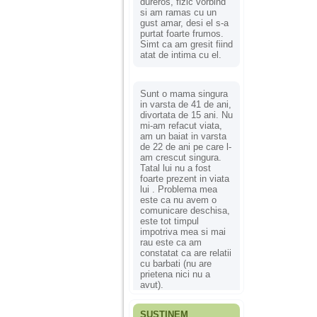
dureros, fizic vorbind
si am ramas cu un
gust amar, desi el s-a
purtat foarte frumos.
Simt ca am gresit fiind
atat de intima cu el.
Sunt o mama singura
in varsta de 41 de ani,
divortata de 15 ani. Nu
mi-am refacut viata,
am un baiat in varsta
de 22 de ani pe care l-
am crescut singura.
Tatal lui nu a fost
foarte prezent in viata
lui . Problema mea
este ca nu avem o
comunicare deschisa,
este tot timpul
impotriva mea si mai
rau este ca am
constatat ca are relatii
cu barbati (nu are
prietena nici nu a
avut).
SUSȚINEM