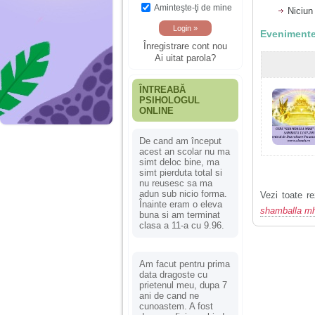
Aminteşte-ţi de mine
Niciun
Evenimente
Înregistrare cont nou
Ai uitat parola?
ÎNTREABĂ
PSIHOLOGUL
ONLINE
De cand am început
acest an scolar nu ma
simt deloc bine, ma
simt pierduta total si
nu reusesc sa ma
adun sub nicio forma.
Vezi toate re
Înainte eram o eleva
shamballa m
buna si am terminat
clasa a 11-a cu 9.96.
Am facut pentru prima
data dragoste cu
prietenul meu, dupa 7
ani de cand ne
cunoastem. A fost