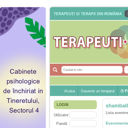
TERAPEUȚI ȘI TERAPII DIN ROMÂNIA
Acasa
Gaseste un terapeut
Pu
LOGIN
shambal
Lista evenime
Utilizator:
Evenimente
Parolă: