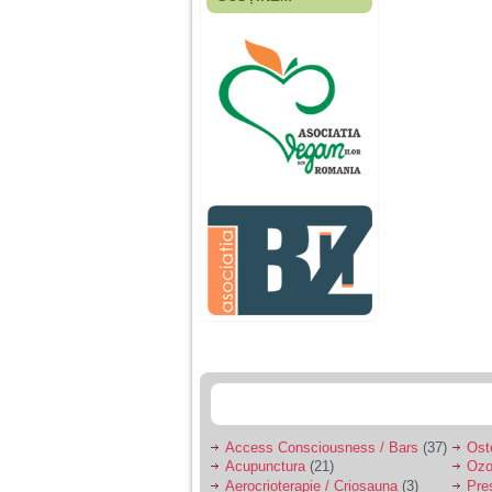
Fiica mea s-a nascut
cand eu aveam 17
ani, privind in urma
realizez cat de multe
greseli am facut in
educatia si cresterea
ei, am fost o mama
egoista, preocupata
de implinirea
profesionala, cand ea
era mica am neglijat-
o, ba chiar am fost si
agresiva, orice
greseala era taxata cu
o palma sau pedepse.
De 4 ani am o relatie
serioasa cu un barbat
in varsta de 32 de ani,
iar de aproximativ un
an jumate a inceput
sa se manifeste o
situatie care pe mine
ma deranjeaza.
Access Consciousness / Bars
(37)
Ost
Acupunctura
(21)
Ozo
Ma aflu aici pentru ca
Aerocrioterapie / Criosauna
(3)
Pre