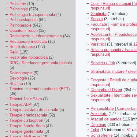
Copii | Relatia cu copiii | 
Psihiatrie
(10)
raspunsuri
)
Psihologie
(578)
Gradinita
(1 intrebari)
Psihologie transpersonala
(4)
Scoala
(3 intrebari)
Psihopedagogie
(60)
Facultate | Formare profes
Psihoterapie
(642)
raspunsuri
)
Quantum Touch
(12)
Adolescenti | Preadolesce
Radiestezie si inforenergetica
(34)
raspunsuri
)
Recuperare medicala
(15)
Varstnici
(31 intrebari si
1
Reflexoterapie
(127)
Relatia cu parintii / Famili
Reiki
(135)
raspunsuri
)
Respiratie holotropica
(2)
Serviciu / Job
(3 intrebari)
RPG / Reeducare posturala globala
(5)
Strainatate: mutare / dive
Salinoterapie
(5)
Sexologie
(25)
Dragoste | Relatii de cuplu
Shiatsu
(10)
raspunsuri
)
Tehnica eliberarii emotionale(EFT)
Despartire | Divort
(354 int
(36)
Sexualitate | Identitate se
Tehnici Jose Silva
(7)
raspunsuri
)
Terapie ABA
(97)
Personalitate | Comporta
Terapie asistata de animale
(5)
Anxietate
(177 intrebari si
Terapie craniosacrala
(52)
Atacuri de panica
(116 intr
Terapie cu bioptron
(6)
Depresie
(300 intrebari si
Terapie florala Bach
(41)
Fobii
(15 intrebari si
51 ra
Terapie geotermala
(3)
Schizofrenie
(14 intrebari 
Terapie McKenzie
(3)