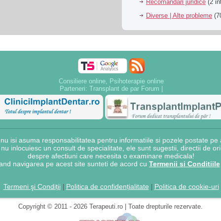
Recomandari juridice
(2 in
Diverse | Alte probleme
(70
Consiliere online, Psihoterapie online
Parteneri:
Transplant de par Forum
|
 isi asuma responsabilitatea pentru informatiile si pozele postate pe a
e nu inlocuiesc un consult de specialitate, ele sunt sugestii, directii de o
despre afectiuni care necesita o examinare medicala!
and navigarea pe acest site sunteti de acord cu
Termenii si Conditiile
Termeni şi Condiții
Politica de confidențialitate
Politica de cookie-uri
|
|
Copyright © 2011 - 2026 Terapeuti.ro | Toate drepturile rezervate.