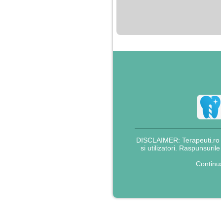
nimanui nu ii pasa de
mine. Din cauza asta
am inceput sa beau
alcool si am inceput
sa ma culc cu barbati
pentru bani.
DISCLAIMER: Terapeuti.ro nu
si utilizatori. Raspunsuril
Continu