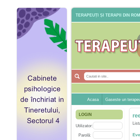
TERAPEUȚI ȘI TERAPII DIN RO
Acasa
Gaseste un terape
LOGIN
re
List
Utilizator:
Eve
Parolă: