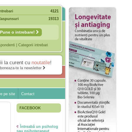
ntrebari
4121
Raspunsuri
19313
Pune o intrebare!
spondenti
|
Categorii intrebari
ii la curent cu
noutatile
!
boneaza-te la newsletter
e pe site
Contact
FACEBOOK
Întreabă un psiholog
sau psihoterapeut