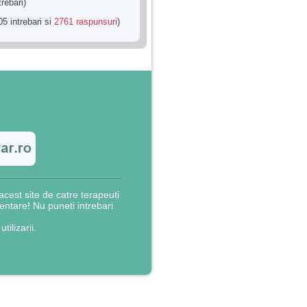
trebari)
5 intrebari si
2761 raspunsuri
)
cest site de catre terapeuti
rientare! Nu puneti intrebari
utilizarii.