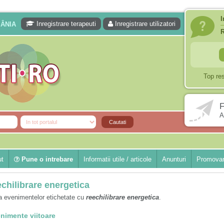
I
Inregistrare terapeuti
Inregistrare utilizatori
MÂNIA
Top re
F
A
ut
Pune o intrebare
Informatii utile / articole
Anunturi
Promovar
echilibrare energetica
a evenimentelor etichetate cu
reechilibrare energetica
.
nimente viitoare