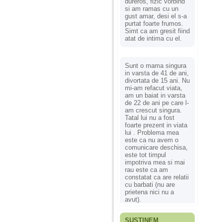
dureros, fizic vorbind
si am ramas cu un
gust amar, desi el s-a
purtat foarte frumos.
Simt ca am gresit fiind
atat de intima cu el.
Sunt o mama singura
in varsta de 41 de ani,
divortata de 15 ani. Nu
mi-am refacut viata,
am un baiat in varsta
de 22 de ani pe care l-
am crescut singura.
Tatal lui nu a fost
foarte prezent in viata
lui . Problema mea
este ca nu avem o
comunicare deschisa,
este tot timpul
impotriva mea si mai
rau este ca am
constatat ca are relatii
cu barbati (nu are
prietena nici nu a
avut).
SUSȚINEM