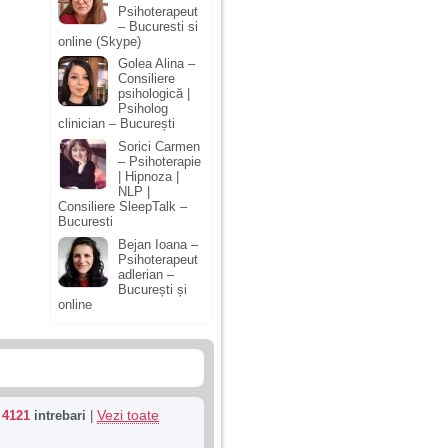
Psihoterapeut
– Bucuresti si
online (Skype)
Golea Alina –
Consiliere
psihologică |
Psiholog
clinician – București
Sorici Carmen
– Psihoterapie
| Hipnoza |
NLP |
Consiliere SleepTalk –
Bucuresti
Bejan Ioana –
Psihoterapeut
adlerian –
București și
online
Vezi toate
u
4121
intrebari
|