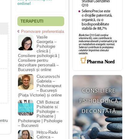
online!
TERAPEUTI
Promovare preferentiala
Vasile
Georgeta –
Psihologie
clinică |
Consiliere psihologică |
Consiliere pentru
dezvoltare personală –
București și online
Ciucurovschi
Gabriela –
Psihoterapeut
– București
(Piața Victoriei) și online
CMI Botezat
Psihiatrie si
Psihologie –
Psihiatrie |
entru
Psihoterapie | Psihologie
– Bucuresti
Hrițcu-Radu
Catinca –