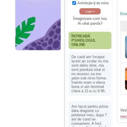
Aminteşte-ţi de mine
Eve
Înregistrare cont nou
Ai uitat parola?
ÎNTREABĂ
PSIHOLOGUL
ONLINE
De cand am început
acest an scolar nu ma
simt deloc bine, ma
simt pierduta total si
nu reusesc sa ma
adun sub nicio forma.
Înainte eram o eleva
buna si am terminat
clasa a 11-a cu 9.96.
Am facut pentru prima
Vezi
data dragoste cu
prietenul meu, dupa 7
reec
ani de cand ne
cunoastem. A fost