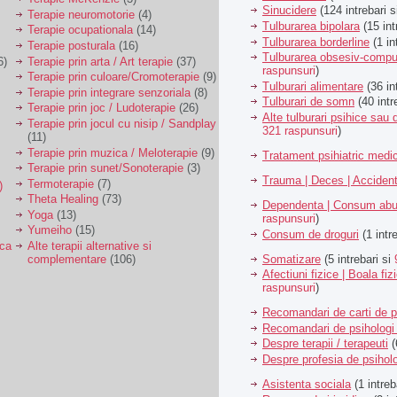
Sinucidere
(124 intrebari 
Terapie neuromotorie
(4)
Tulburarea bipolara
(15 int
Terapie ocupationala
(14)
Tulburarea borderline
(1 in
Terapie posturala
(16)
Tulburarea obsesiv-compu
6)
Terapie prin arta / Art terapie
(37)
raspunsuri
)
Terapie prin culoare/Cromoterapie
(9)
Tulburari alimentare
(36 in
Terapie prin integrare senzoriala
(8)
Tulburari de somn
(40 intr
Terapie prin joc / Ludoterapie
(26)
Alte tulburari psihice sa
Terapie prin jocul cu nisip / Sandplay
321 raspunsuri
)
(11)
Terapie prin muzica / Meloterapie
(9)
Tratament psihiatric med
Terapie prin sunet/Sonoterapie
(3)
Trauma | Deces | Acciden
Termoterapie
(7)
)
Theta Healing
(73)
Dependenta | Consum abu
Yoga
(13)
raspunsuri
)
Yumeiho
(15)
Consum de droguri
(1 intr
ica
Alte terapii alternative si
Somatizare
(5 intrebari si
complementare
(106)
Afectiuni fizice | Boala fiz
raspunsuri
)
Recomandari de carti de p
Recomandari de psihologi 
Despre terapii / terapeuti
(
Despre profesia de psiholo
Asistenta sociala
(1 intreb