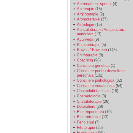
vreau sa stiu daca am
Antrenament sportiv
(4)
nevoie de un psiholog
Apiterapie
(15)
sau psihiatru.
Argiloterapie
(2)
Aromoterapie
(37)
Astrologie
(15)
Sunt casatorita, am
Auriculoterapie/Acupunctura
31 de ani si un copil in
auriculara
(13)
varsta de 2 ani care
mi-e lumina ochilor.
Ayurveda
(9)
De ceva timp simt ca
Balneoterapie
(5)
mi s-a adunat
Bowen / Bowtech
(146)
oboseala, o oboseala
Chiroterapie
(8)
cronica de care nu pot
Coaching
(96)
scapa si simt ca din
Consiliere genetica
(1)
cauza ei nu pot
controla nervii si
Consiliere pentru dezvoltare
cateodata are copilul
personala
(132)
de suferit.
Consiliere psihologica
(82)
Consiliere vocationala
(54)
Constelatii familiale
(18)
Am o bariera peste
Cosmetologie
(3)
care nu pot trece:
Cristaloterapie
(26)
prietena mea a ramas
Detoxifiere
(29)
insarcinata cu o fata.
Electropunctura
(10)
Am fost de comun
Electroterapie
(13)
acord sa facem un
copil, cu gandul ca e
Feng shui
(7)
baiat.
Fitoterapie
(38)
Fizioterapie
(39)