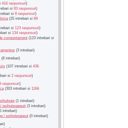
si
416 raspunsuri
)
rebari si
83 raspunsuri
)
trebari si
8 raspunsuri
)
lsiva
(25 intrebari si
89
trebari si
123 raspunsuri
)
ebari si
134 raspunsuri
)
u de comportament
(123 intrebari si
icamentos
(3 intrebari)
t
(8 intrebari)
ziv
(107 intrebari si
436
ebari si
2 raspunsuri
)
9 raspunsuri
)
ica
(303 intrebari si
1166
sihologie
(1 intrebari)
/ psihoterapeuti
(3 intrebari)
6 intrebari)
g / psihoterapeut
(0 intrebari)
ari)