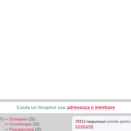
Cauta un terapeut sau
adreseaza o intrebare
7)
Osteopatie
(20)
19313
raspunsuri
primite pentr
Ozonoterapie
(10)
intrebarile
Presopunctura
(32)