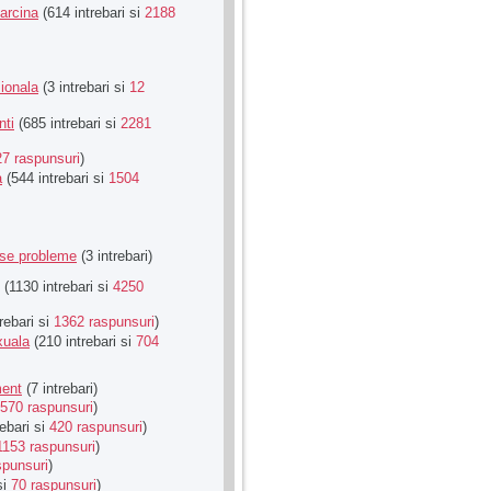
Sarcina
(614 intrebari si
2188
ionala
(3 intrebari si
12
nti
(685 intrebari si
2281
27 raspunsuri
)
a
(544 intrebari si
1504
rse probleme
(3 intrebari)
(1130 intrebari si
4250
rebari si
1362 raspunsuri
)
xuala
(210 intrebari si
704
ment
(7 intrebari)
570 raspunsuri
)
ebari si
420 raspunsuri
)
1153 raspunsuri
)
spunsuri
)
si
70 raspunsuri
)