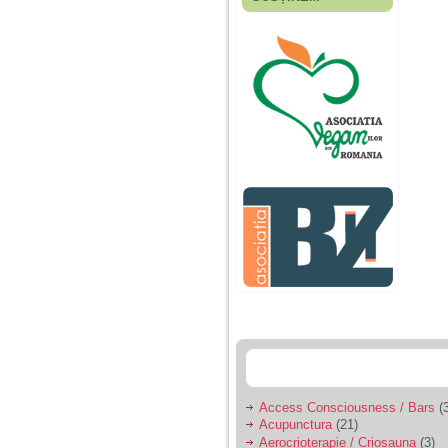
Fiica mea s-a nascut
cand eu aveam 17
ani, privind in urma
realizez cat de multe
greseli am facut in
educatia si cresterea
ei, am fost o mama
egoista, preocupata
de implinirea
profesionala, cand ea
era mica am neglijat-
o, ba chiar am fost si
agresiva, orice
greseala era taxata cu
o palma sau pedepse.
De 4 ani am o relatie
serioasa cu un barbat
in varsta de 32 de ani,
iar de aproximativ un
an jumate a inceput
sa se manifeste o
situatie care pe mine
ma deranjeaza.
Access Consciousness / Bars
(3
Acupunctura
(21)
Ma aflu aici pentru ca
Aerocrioterapie / Criosauna
(3)