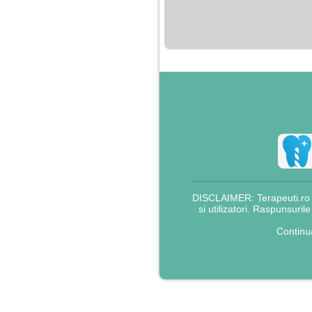
nimanui nu ii pasa de
mine. Din cauza asta
am inceput sa beau
alcool si am inceput
sa ma culc cu barbati
pentru bani.
DISCLAIMER: Terapeuti.ro nu
si utilizatori. Raspunsuril
Continu