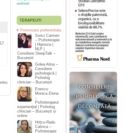
online!
TERAPEUTI
Promovare preferentiala
Sorici Carmen
– Psihoterapie
017
| Hipnoza |
NLP |
Consiliere SleepTalk –
Bucuresti
Golea Alina –
Consiliere
psihologică |
Psiholog
clinician – București
entru
Enescu
Monica Elena
–
Psihoterapeut
experiențial | Psiholog
clinician – București și
online
Hrițcu-Radu
Catinca –
Psihoterapie