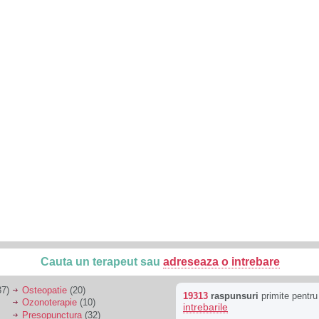
Cauta un terapeut sau
adreseaza o intrebare
7)
Osteopatie
(20)
19313
raspunsuri
primite pentr
Ozonoterapie
(10)
intrebarile
Presopunctura
(32)