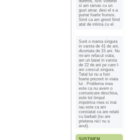
dureros, fizic vorbind
si am ramas cu un
gust amar, desi el s-a
purtat foarte frumos.
Simt ca am gresit fiind
atat de intima cu el.
Sunt o mama singura
in varsta de 41 de ani,
divortata de 15 ani. Nu
mi-am refacut viata,
am un baiat in varsta
de 22 de ani pe care l-
am crescut singura.
Tatal lui nu a fost
foarte prezent in viata
lui . Problema mea
este ca nu avem o
comunicare deschisa,
este tot timpul
impotriva mea si mai
rau este ca am
constatat ca are relatii
cu barbati (nu are
prietena nici nu a
avut).
SUSȚINEM