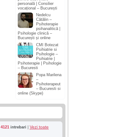
personală | Consilier
vocațional – București
Nedelcu
Cătălin –
Psihoterapie
psihanalitică |
Psihologie clinică –
București și online
CMI Botezat
Psihiatrie si
Psihologie –
Psihiatrie |
Psihoterapie | Psihologie
– Bucuresti
Popa Marilena
–
Psihoterapeut
– Bucuresti si
online (Skype)
Vezi toate
u
4121
intrebari
|