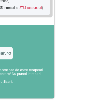
trebari)
5 intrebari si
2761 raspunsuri
)
cest site de catre terapeuti
rientare! Nu puneti intrebari
utilizarii.