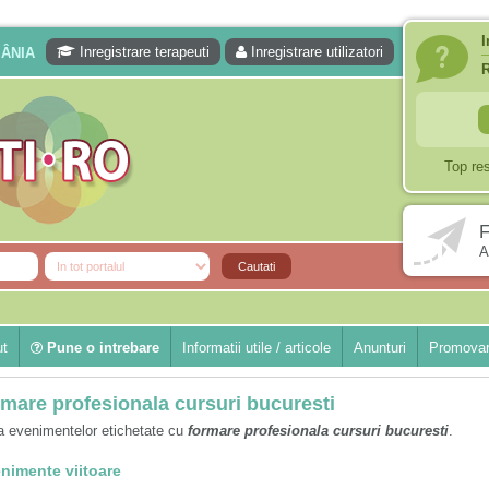
I
Inregistrare terapeuti
Inregistrare utilizatori
MÂNIA
Top re
F
A
ut
Pune o intrebare
Informatii utile / articole
Anunturi
Promovar
rmare profesionala cursuri bucuresti
a evenimentelor etichetate cu
formare profesionala cursuri bucuresti
.
nimente viitoare