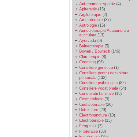
vreau sa stiu daca am
Antrenament sportiv
(4)
nevoie de un psiholog
Apiterapie
(15)
sau psihiatru.
Argiloterapie
(2)
Aromoterapie
(37)
Astrologie
(15)
Sunt casatorita, am
Auriculoterapie/Acupunctura
31 de ani si un copil in
auriculara
(13)
varsta de 2 ani care
mi-e lumina ochilor.
Ayurveda
(9)
De ceva timp simt ca
Balneoterapie
(5)
mi s-a adunat
Bowen / Bowtech
(146)
oboseala, o oboseala
Chiroterapie
(8)
cronica de care nu pot
Coaching
(96)
scapa si simt ca din
Consiliere genetica
(1)
cauza ei nu pot
controla nervii si
Consiliere pentru dezvoltare
cateodata are copilul
personala
(132)
de suferit.
Consiliere psihologica
(82)
Consiliere vocationala
(54)
Constelatii familiale
(18)
Am o bariera peste
Cosmetologie
(3)
care nu pot trece:
Cristaloterapie
(26)
prietena mea a ramas
Detoxifiere
(29)
insarcinata cu o fata.
Electropunctura
(10)
Am fost de comun
Electroterapie
(13)
acord sa facem un
copil, cu gandul ca e
Feng shui
(7)
baiat.
Fitoterapie
(38)
Fizioterapie
(39)