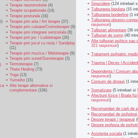
Sinucidere
(124 intrebari 
Terapie neuromotorie
(4)
Tulburarea bipolara
(15 int
Terapie ocupationala
(14)
Tulburarea borderline
(1 in
Terapie posturala
(16)
Tulburarea obsesiv-compu
6)
Terapie prin arta / Art terapie
(37)
raspunsuri
)
Terapie prin culoare/Cromoterapie
(9)
Tulburari alimentare
(36 in
Terapie prin integrare senzoriala
(8)
Tulburari de somn
(40 intr
Terapie prin joc / Ludoterapie
(26)
Alte tulburari psihice sa
Terapie prin jocul cu nisip / Sandplay
321 raspunsuri
)
(11)
Terapie prin muzica / Meloterapie
(9)
Tratament psihiatric med
Terapie prin sunet/Sonoterapie
(3)
Trauma | Deces | Acciden
Termoterapie
(7)
)
Theta Healing
(73)
Dependenta | Consum abu
Yoga
(13)
raspunsuri
)
Yumeiho
(15)
Consum de droguri
(1 intr
ica
Alte terapii alternative si
Somatizare
(5 intrebari si
complementare
(106)
Afectiuni fizice | Boala fiz
raspunsuri
)
Recomandari de carti de p
Recomandari de psihologi 
Despre terapii / terapeuti
(
Despre profesia de psiholo
Asistenta sociala
(1 intreb