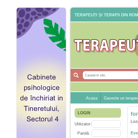
TERAPEUȚI ȘI TERAPII DIN RO
Acasa
Gaseste un terape
LOGIN
fo
List
Utilizator:
Eve
Parolă: