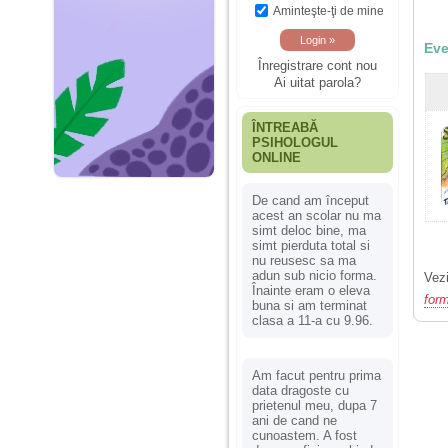
Aminteşte-ţi de mine
Eve
Înregistrare cont nou
Ai uitat parola?
ÎNTREABĂ
PSIHOLOGUL
ONLINE
De cand am început
acest an scolar nu ma
simt deloc bine, ma
simt pierduta total si
nu reusesc sa ma
adun sub nicio forma.
Vezi
Înainte eram o eleva
form
buna si am terminat
clasa a 11-a cu 9.96.
Am facut pentru prima
data dragoste cu
prietenul meu, dupa 7
ani de cand ne
cunoastem. A fost