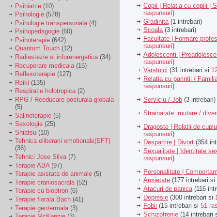
Copii | Relatia cu copiii | 
Psihiatrie
(10)
raspunsuri
)
Psihologie
(578)
Gradinita
(1 intrebari)
Psihologie transpersonala
(4)
Scoala
(3 intrebari)
Psihopedagogie
(60)
Facultate | Formare profes
Psihoterapie
(642)
raspunsuri
)
Quantum Touch
(12)
Adolescenti | Preadolesce
Radiestezie si inforenergetica
(34)
raspunsuri
)
Recuperare medicala
(15)
Varstnici
(31 intrebari si
1
Reflexoterapie
(127)
Relatia cu parintii / Famili
Reiki
(135)
raspunsuri
)
Respiratie holotropica
(2)
Serviciu / Job
(3 intrebari)
RPG / Reeducare posturala globala
(5)
Strainatate: mutare / dive
Salinoterapie
(5)
Sexologie
(25)
Dragoste | Relatii de cuplu
Shiatsu
(10)
raspunsuri
)
Tehnica eliberarii emotionale(EFT)
Despartire | Divort
(354 int
(36)
Sexualitate | Identitate se
Tehnici Jose Silva
(7)
raspunsuri
)
Terapie ABA
(97)
Personalitate | Comporta
Terapie asistata de animale
(5)
Anxietate
(177 intrebari si
Terapie craniosacrala
(52)
Atacuri de panica
(116 intr
Terapie cu bioptron
(6)
Depresie
(300 intrebari si
Terapie florala Bach
(41)
Fobii
(15 intrebari si
51 ra
Terapie geotermala
(3)
Schizofrenie
(14 intrebari 
Terapie McKenzie
(3)