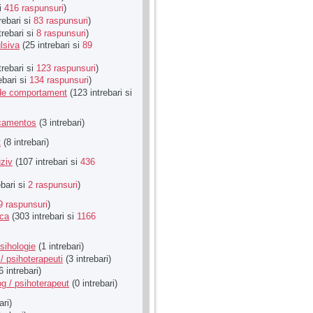
si
416 raspunsuri
)
rebari si
83 raspunsuri
)
trebari si
8 raspunsuri
)
lsiva
(25 intrebari si
89
trebari si
123 raspunsuri
)
ebari si
134 raspunsuri
)
u de comportament
(123 intrebari si
icamentos
(3 intrebari)
t
(8 intrebari)
ziv
(107 intrebari si
436
ebari si
2 raspunsuri
)
9 raspunsuri
)
ica
(303 intrebari si
1166
sihologie
(1 intrebari)
/ psihoterapeuti
(3 intrebari)
6 intrebari)
g / psihoterapeut
(0 intrebari)
ari)