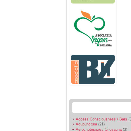
Fiica mea s-a nascut
cand eu aveam 17
ani, privind in urma
realizez cat de multe
greseli am facut in
educatia si cresterea
ei, am fost o mama
egoista, preocupata
de implinirea
profesionala, cand ea
era mica am neglijat-
o, ba chiar am fost si
agresiva, orice
greseala era taxata cu
o palma sau pedepse.
De 4 ani am o relatie
serioasa cu un barbat
in varsta de 32 de ani,
iar de aproximativ un
an jumate a inceput
sa se manifeste o
situatie care pe mine
ma deranjeaza.
Access Consciousness / Bars
(3
Acupunctura
(21)
Ma aflu aici pentru ca
Aerocrioterapie / Criosauna
(3)