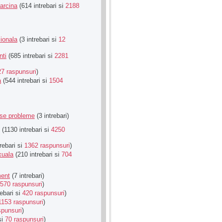
Sarcina
(614 intrebari si
2188
ionala
(3 intrebari si
12
nti
(685 intrebari si
2281
27 raspunsuri
)
a
(544 intrebari si
1504
rse probleme
(3 intrebari)
(1130 intrebari si
4250
rebari si
1362 raspunsuri
)
xuala
(210 intrebari si
704
ment
(7 intrebari)
570 raspunsuri
)
ebari si
420 raspunsuri
)
1153 raspunsuri
)
spunsuri
)
si
70 raspunsuri
)