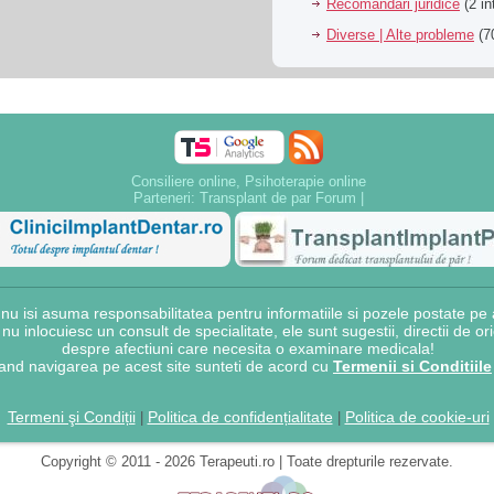
Recomandari juridice
(2 in
Diverse | Alte probleme
(70
Consiliere online, Psihoterapie online
Parteneri:
Transplant de par Forum
|
 isi asuma responsabilitatea pentru informatiile si pozele postate pe a
e nu inlocuiesc un consult de specialitate, ele sunt sugestii, directii de o
despre afectiuni care necesita o examinare medicala!
and navigarea pe acest site sunteti de acord cu
Termenii si Conditiile
Termeni şi Condiții
Politica de confidențialitate
Politica de cookie-uri
|
|
Copyright © 2011 - 2026 Terapeuti.ro | Toate drepturile rezervate.