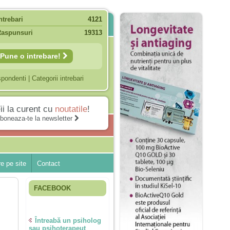
ntrebari
4121
Raspunsuri
19313
Pune o intrebare!
spondenti
|
Categorii intrebari
ii la curent cu
noutatile
!
boneaza-te la newsletter
e pe site
Contact
FACEBOOK
Întreabă un psiholog
sau psihoterapeut