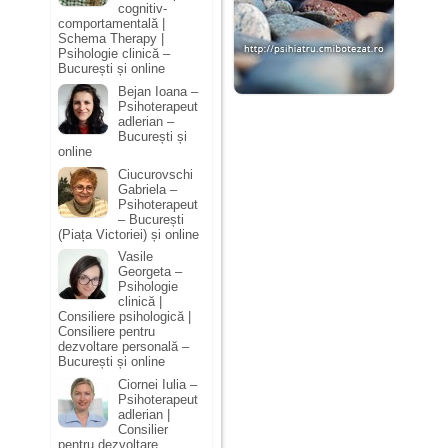
cognitiv-
comportamentală |
Schema Therapy |
Psihologie clinică –
București și online
Bejan Ioana –
Psihoterapeut
adlerian –
București și
online
Ciucurovschi
Gabriela –
Psihoterapeut
– București
(Piața Victoriei) și online
Vasile
Georgeta –
Psihologie
clinică |
Consiliere psihologică |
Consiliere pentru
dezvoltare personală –
București și online
Ciornei Iulia –
Psihoterapeut
adlerian |
Consilier
pentru dezvoltare