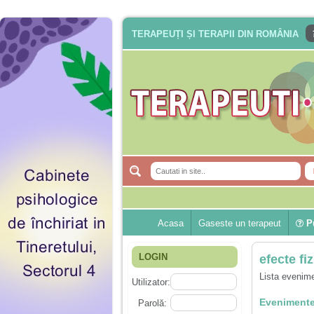
TERAPEUȚI ȘI TERAPII DIN ROMÂNIA
Acasa
Gaseste un terapeut
Pu
LOGIN
efecte fi
Lista evenime
Utilizator:
Evenimente
Parolă: