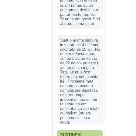
dureros, fizic vorbind
si am ramas cu un
gust amar, desi el s-a
purtat foarte frumos.
Simt ca am gresit fiind
atat de intima cu el.
Sunt o mama singura
in varsta de 41 de ani,
divortata de 15 ani. Nu
mi-am refacut viata,
am un baiat in varsta
de 22 de ani pe care l-
am crescut singura.
Tatal lui nu a fost
foarte prezent in viata
lui . Problema mea
este ca nu avem o
comunicare deschisa,
este tot timpul
impotriva mea si mai
rau este ca am
constatat ca are relatii
cu barbati (nu are
prietena nici nu a
avut).
SUSȚINEM