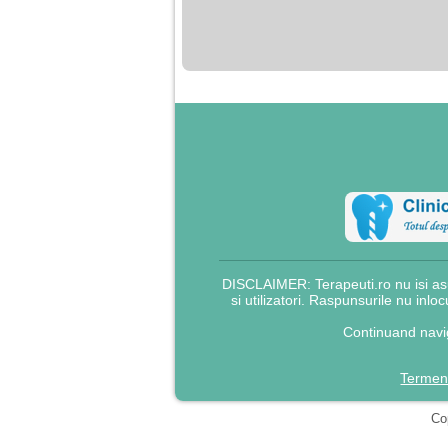
nimanui nu ii pasa de
mine. Din cauza asta
am inceput sa beau
alcool si am inceput
sa ma culc cu barbati
pentru bani.
DISCLAIMER: Terapeuti.ro nu isi asu
si utilizatori. Raspunsurile nu inlo
Continuand navig
Termeni
Cop