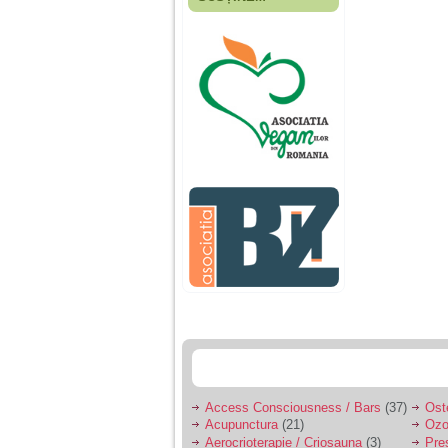
Fiica mea s-a nascut
cand eu aveam 17
ani, privind in urma
realizez cat de multe
greseli am facut in
educatia si cresterea
ei, am fost o mama
egoista, preocupata
de implinirea
profesionala, cand ea
era mica am neglijat-
o, ba chiar am fost si
agresiva, orice
greseala era taxata cu
o palma sau pedepse.
De 4 ani am o relatie
serioasa cu un barbat
in varsta de 32 de ani,
iar de aproximativ un
an jumate a inceput
sa se manifeste o
situatie care pe mine
ma deranjeaza.
Access Consciousness / Bars
(37)
Ost
Acupunctura
(21)
Ozo
Ma aflu aici pentru ca
Aerocrioterapie / Criosauna
(3)
Pre