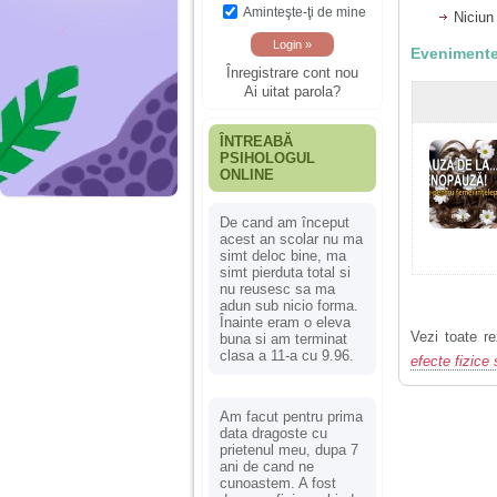
Aminteşte-ţi de mine
Niciun
Evenimente
Înregistrare cont nou
Ai uitat parola?
ÎNTREABĂ
PSIHOLOGUL
ONLINE
De cand am început
acest an scolar nu ma
simt deloc bine, ma
simt pierduta total si
nu reusesc sa ma
adun sub nicio forma.
Înainte eram o eleva
Vezi toate re
buna si am terminat
clasa a 11-a cu 9.96.
efecte fizice
Am facut pentru prima
data dragoste cu
prietenul meu, dupa 7
ani de cand ne
cunoastem. A fost