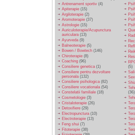
vreau sa stiu daca am
Antrenament sportiv
(4)
Psih
nevoie de un psiholog
Apiterapie
(15)
Psi
sau psihiatru.
Argiloterapie
(2)
Psi
Aromoterapie
(37)
Psi
Astrologie
(15)
Psi
Sunt casatorita, am
Auriculoterapie/Acupunctura
Qua
31 de ani si un copil in
auriculara
(13)
varsta de 2 ani care
Radi
mi-e lumina ochilor.
Ayurveda
(9)
Rec
De ceva timp simt ca
Balneoterapie
(5)
Ref
mi s-a adunat
Bowen / Bowtech
(146)
Rei
oboseala, o oboseala
Chiroterapie
(8)
Resp
cronica de care nu pot
Coaching
(96)
RPG
scapa si simt ca din
Consiliere genetica
(1)
(5)
cauza ei nu pot
controla nervii si
Consiliere pentru dezvoltare
Sal
cateodata are copilul
personala
(132)
Sex
de suferit.
Consiliere psihologica
(82)
Shi
Consiliere vocationala
(54)
Teh
Constelatii familiale
(18)
(36)
Am o bariera peste
Cosmetologie
(3)
Teh
care nu pot trece:
Cristaloterapie
(26)
Ter
prietena mea a ramas
Detoxifiere
(29)
Ter
insarcinata cu o fata.
Electropunctura
(10)
Ter
Am fost de comun
Electroterapie
(13)
Ter
acord sa facem un
copil, cu gandul ca e
Feng shui
(7)
Tera
baiat.
Fitoterapie
(38)
Ter
Fizioterapie
(39)
Ter