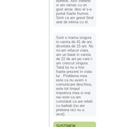
dureros, fizic vorbind
si am ramas cu un
gust amar, desi el s-a
purtat foarte frumos.
Simt ca am gresit fiind
atat de intima cu el.
Sunt o mama singura
in varsta de 41 de ani,
divortata de 15 ani. Nu
mi-am refacut viata,
am un baiat in varsta
de 22 de ani pe care l-
am crescut singura.
Tatal lui nu a fost
foarte prezent in viata
lui . Problema mea
este ca nu avem o
comunicare deschisa,
este tot timpul
impotriva mea si mai
rau este ca am
constatat ca are relatii
cu barbati (nu are
prietena nici nu a
avut).
SUSȚINEM