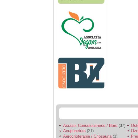
Fiica mea s-a nascut
cand eu aveam 17
ani, privind in urma
realizez cat de multe
greseli am facut in
educatia si cresterea
ei, am fost o mama
egoista, preocupata
de implinirea
profesionala, cand ea
era mica am neglijat-
o, ba chiar am fost si
agresiva, orice
greseala era taxata cu
o palma sau pedepse.
De 4 ani am o relatie
serioasa cu un barbat
in varsta de 32 de ani,
iar de aproximativ un
an jumate a inceput
sa se manifeste o
situatie care pe mine
ma deranjeaza.
Access Consciousness / Bars
(37)
Ost
Acupunctura
(21)
Ozo
Ma aflu aici pentru ca
Aerocrioterapie / Criosauna
(3)
Pre