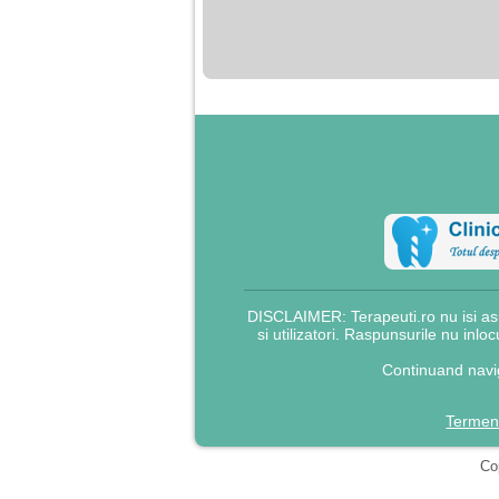
nimanui nu ii pasa de
mine. Din cauza asta
am inceput sa beau
alcool si am inceput
sa ma culc cu barbati
pentru bani.
DISCLAIMER: Terapeuti.ro nu isi asu
si utilizatori. Raspunsurile nu inlo
Continuand navig
Termeni
Cop