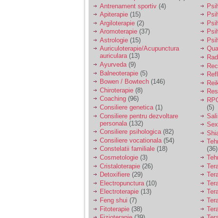
vreau sa stiu daca am
Antrenament sportiv
(4)
Psih
nevoie de un psiholog
Apiterapie
(15)
Psi
sau psihiatru.
Argiloterapie
(2)
Psi
Aromoterapie
(37)
Psi
Astrologie
(15)
Psi
Sunt casatorita, am
Auriculoterapie/Acupunctura
Qua
31 de ani si un copil in
auriculara
(13)
varsta de 2 ani care
Radi
mi-e lumina ochilor.
Ayurveda
(9)
Rec
De ceva timp simt ca
Balneoterapie
(5)
Ref
mi s-a adunat
Bowen / Bowtech
(146)
Rei
oboseala, o oboseala
Chiroterapie
(8)
Resp
cronica de care nu pot
Coaching
(96)
RPG
scapa si simt ca din
Consiliere genetica
(1)
(5)
cauza ei nu pot
controla nervii si
Consiliere pentru dezvoltare
Sal
cateodata are copilul
personala
(132)
Sex
de suferit.
Consiliere psihologica
(82)
Shi
Consiliere vocationala
(54)
Teh
Constelatii familiale
(18)
(36)
Am o bariera peste
Cosmetologie
(3)
Teh
care nu pot trece:
Cristaloterapie
(26)
Ter
prietena mea a ramas
Detoxifiere
(29)
Ter
insarcinata cu o fata.
Electropunctura
(10)
Ter
Am fost de comun
Electroterapie
(13)
Ter
acord sa facem un
copil, cu gandul ca e
Feng shui
(7)
Tera
baiat.
Fitoterapie
(38)
Ter
Fizioterapie
(39)
Ter