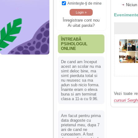
Aminteşte-ţi de mine
Niciun
Evenimente
Înregistrare cont nou
Ai uitat parola?
ÎNTREABĂ
PSIHOLOGUL
ONLINE
De cand am început
acest an scolar nu ma
simt deloc bine, ma
simt pierduta total si
nu reusesc sa ma
adun sub nicio forma.
Înainte eram o eleva
Vezi toate re
buna si am terminat
clasa a 11-a cu 9.96.
cursuri Serg
Am facut pentru prima
data dragoste cu
prietenul meu, dupa 7
ani de cand ne
cunoastem. A fost