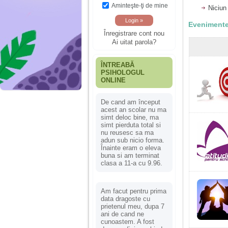
Aminteşte-ţi de mine
Niciun
Evenimente
Înregistrare cont nou
Ai uitat parola?
ÎNTREABĂ
PSIHOLOGUL
ONLINE
De cand am început
acest an scolar nu ma
simt deloc bine, ma
simt pierduta total si
nu reusesc sa ma
adun sub nicio forma.
Înainte eram o eleva
buna si am terminat
clasa a 11-a cu 9.96.
Am facut pentru prima
data dragoste cu
prietenul meu, dupa 7
ani de cand ne
cunoastem. A fost