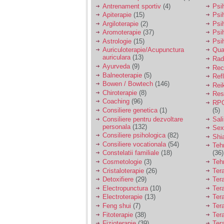
vreau sa stiu daca am
Antrenament sportiv
(4)
Psih
nevoie de un psiholog
Apiterapie
(15)
Psi
sau psihiatru.
Argiloterapie
(2)
Psi
Aromoterapie
(37)
Psi
Astrologie
(15)
Psi
Sunt casatorita, am
Auriculoterapie/Acupunctura
Qua
31 de ani si un copil in
auriculara
(13)
varsta de 2 ani care
Radi
mi-e lumina ochilor.
Ayurveda
(9)
Rec
De ceva timp simt ca
Balneoterapie
(5)
Ref
mi s-a adunat
Bowen / Bowtech
(146)
Rei
oboseala, o oboseala
Chiroterapie
(8)
Resp
cronica de care nu pot
Coaching
(96)
RPG
scapa si simt ca din
Consiliere genetica
(1)
(5)
cauza ei nu pot
controla nervii si
Consiliere pentru dezvoltare
Sal
cateodata are copilul
personala
(132)
Sex
de suferit.
Consiliere psihologica
(82)
Shi
Consiliere vocationala
(54)
Teh
Constelatii familiale
(18)
(36)
Am o bariera peste
Cosmetologie
(3)
Teh
care nu pot trece:
Cristaloterapie
(26)
Ter
prietena mea a ramas
Detoxifiere
(29)
Ter
insarcinata cu o fata.
Electropunctura
(10)
Ter
Am fost de comun
Electroterapie
(13)
Ter
acord sa facem un
copil, cu gandul ca e
Feng shui
(7)
Tera
baiat.
Fitoterapie
(38)
Ter
Fizioterapie
(39)
Ter