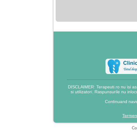
nimanui nu ii pasa de
mine. Din cauza asta
am inceput sa beau
alcool si am inceput
sa ma culc cu barbati
pentru bani.
DISCLAIMER: Terapeuti.ro nu isi asu
si utilizatori. Raspunsurile nu inlo
Continuand navig
Termeni
Cop