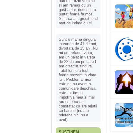
dureros, fizic vorbind
si am ramas cu un
gust amar, desi el s-a
purtat foarte frumos.
Simt ca am gresit fiind
atat de intima cu el.
Sunt o mama singura
in varsta de 41 de ani,
divortata de 15 ani. Nu
mi-am refacut viata,
am un baiat in varsta
de 22 de ani pe care l-
am crescut singura.
Tatal lui nu a fost
foarte prezent in viata
lui . Problema mea
este ca nu avem o
comunicare deschisa,
este tot timpul
impotriva mea si mai
rau este ca am
constatat ca are relatii
cu barbati (nu are
prietena nici nu a
avut).
SUSȚINEM