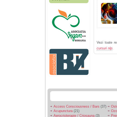
Fiica mea s-a nascut
cand eu aveam 17
ani, privind in urma
realizez cat de multe
greseli am facut in
educatia si cresterea
ei, am fost o mama
egoista, preocupata
de implinirea
profesionala, cand ea
era mica am neglijat-
Vezi toate re
o, ba chiar am fost si
cursuri nlp
.
agresiva, orice
greseala era taxata cu
o palma sau pedepse.
De 4 ani am o relatie
serioasa cu un barbat
in varsta de 32 de ani,
iar de aproximativ un
an jumate a inceput
sa se manifeste o
situatie care pe mine
ma deranjeaza.
Access Consciousness / Bars
(37)
Ost
Acupunctura
(21)
Ozo
Ma aflu aici pentru ca
Aerocrioterapie / Criosauna
(3)
Pre