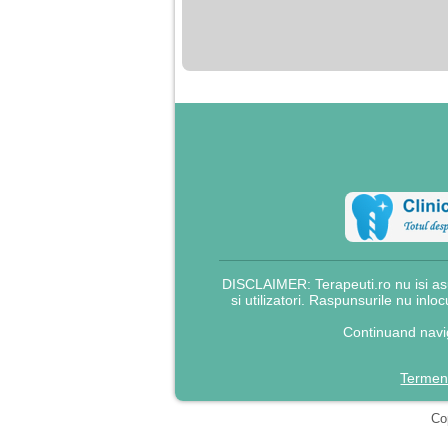
nimanui nu ii pasa de
mine. Din cauza asta
am inceput sa beau
alcool si am inceput
sa ma culc cu barbati
pentru bani.
DISCLAIMER: Terapeuti.ro nu isi asu
si utilizatori. Raspunsurile nu inlo
Continuand navig
Termeni
Cop