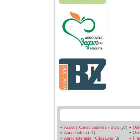
Fiica mea s-a nascut
cand eu aveam 17
ani, privind in urma
realizez cat de multe
greseli am facut in
educatia si cresterea
ei, am fost o mama
egoista, preocupata
de implinirea
profesionala, cand ea
era mica am neglijat-
o, ba chiar am fost si
agresiva, orice
greseala era taxata cu
o palma sau pedepse.
De 4 ani am o relatie
serioasa cu un barbat
in varsta de 32 de ani,
iar de aproximativ un
an jumate a inceput
sa se manifeste o
situatie care pe mine
ma deranjeaza.
Access Consciousness / Bars
(37)
Ost
Acupunctura
(21)
Ozo
Ma aflu aici pentru ca
Aerocrioterapie / Criosauna
(3)
Pre