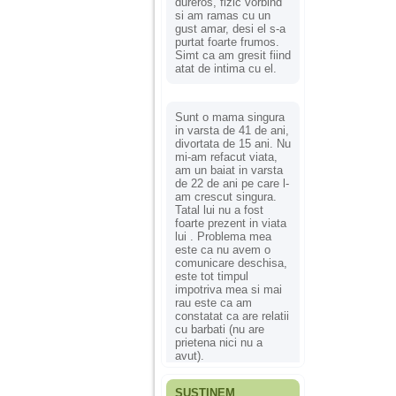
dureros, fizic vorbind
si am ramas cu un
gust amar, desi el s-a
purtat foarte frumos.
Simt ca am gresit fiind
atat de intima cu el.
Sunt o mama singura
in varsta de 41 de ani,
divortata de 15 ani. Nu
mi-am refacut viata,
am un baiat in varsta
de 22 de ani pe care l-
am crescut singura.
Tatal lui nu a fost
foarte prezent in viata
lui . Problema mea
este ca nu avem o
comunicare deschisa,
este tot timpul
impotriva mea si mai
rau este ca am
constatat ca are relatii
cu barbati (nu are
prietena nici nu a
avut).
SUSȚINEM