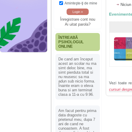
Aminteşte-ţi de mine
Niciun
Evenimente
Înregistrare cont nou
Ai uitat parola?
ÎNTREABĂ
PSIHOLOGUL
ONLINE
De cand am început
acest an scolar nu ma
simt deloc bine, ma
simt pierduta total si
nu reusesc sa ma
adun sub nicio forma.
Vezi toate re
Înainte eram o eleva
cursuri despr
buna si am terminat
clasa a 11-a cu 9.96.
Am facut pentru prima
data dragoste cu
prietenul meu, dupa 7
ani de cand ne
cunoastem. A fost