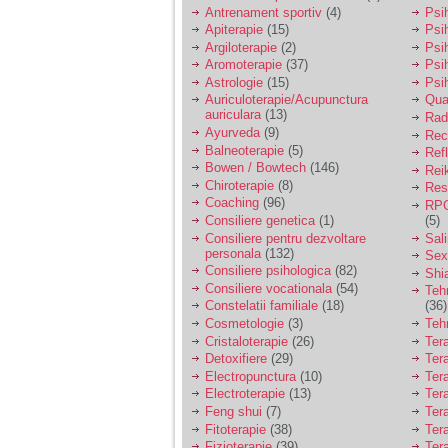
vreau sa stiu daca am
Antrenament sportiv
(4)
Psih
nevoie de un psiholog
Apiterapie
(15)
Psi
sau psihiatru.
Argiloterapie
(2)
Psi
Aromoterapie
(37)
Psi
Astrologie
(15)
Psi
Sunt casatorita, am
Auriculoterapie/Acupunctura
Qua
31 de ani si un copil in
auriculara
(13)
varsta de 2 ani care
Radi
mi-e lumina ochilor.
Ayurveda
(9)
Rec
De ceva timp simt ca
Balneoterapie
(5)
Ref
mi s-a adunat
Bowen / Bowtech
(146)
Rei
oboseala, o oboseala
Chiroterapie
(8)
Resp
cronica de care nu pot
Coaching
(96)
RPG
scapa si simt ca din
Consiliere genetica
(1)
(5)
cauza ei nu pot
controla nervii si
Consiliere pentru dezvoltare
Sal
cateodata are copilul
personala
(132)
Sex
de suferit.
Consiliere psihologica
(82)
Shi
Consiliere vocationala
(54)
Teh
Constelatii familiale
(18)
(36)
Am o bariera peste
Cosmetologie
(3)
Teh
care nu pot trece:
Cristaloterapie
(26)
Ter
prietena mea a ramas
Detoxifiere
(29)
Ter
insarcinata cu o fata.
Electropunctura
(10)
Ter
Am fost de comun
Electroterapie
(13)
Ter
acord sa facem un
copil, cu gandul ca e
Feng shui
(7)
Tera
baiat.
Fitoterapie
(38)
Ter
Fizioterapie
(39)
Ter