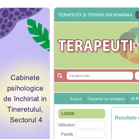
TERAPEUȚI ȘI TERAPII DIN ROMÂNIA
Acasa
Gaseste un terapeut
Pu
LOGIN
Rezultate 
Utilizator:
Parolă: