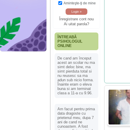
Aminteşte-ţi de mine
Înregistrare cont nou
Ai uitat parola?
ÎNTREABĂ
PSIHOLOGUL
ONLINE
De cand am început
acest an scolar nu ma
simt deloc bine, ma
simt pierduta total si
nu reusesc sa ma
adun sub nicio forma.
Înainte eram o eleva
buna si am terminat
clasa a 11-a cu 9.96.
Am facut pentru prima
data dragoste cu
prietenul meu, dupa 7
ani de cand ne
cunoastem. A fost