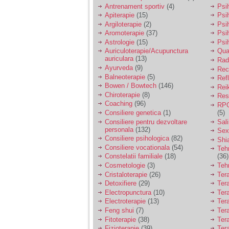
vreau sa stiu daca am
Antrenament sportiv
(4)
Psih
nevoie de un psiholog
Apiterapie
(15)
Psi
sau psihiatru.
Argiloterapie
(2)
Psi
Aromoterapie
(37)
Psi
Astrologie
(15)
Psi
Sunt casatorita, am
Auriculoterapie/Acupunctura
Qua
31 de ani si un copil in
auriculara
(13)
varsta de 2 ani care
Radi
mi-e lumina ochilor.
Ayurveda
(9)
Rec
De ceva timp simt ca
Balneoterapie
(5)
Ref
mi s-a adunat
Bowen / Bowtech
(146)
Rei
oboseala, o oboseala
Chiroterapie
(8)
Resp
cronica de care nu pot
Coaching
(96)
RPG
scapa si simt ca din
Consiliere genetica
(1)
(5)
cauza ei nu pot
controla nervii si
Consiliere pentru dezvoltare
Sal
cateodata are copilul
personala
(132)
Sex
de suferit.
Consiliere psihologica
(82)
Shi
Consiliere vocationala
(54)
Teh
Constelatii familiale
(18)
(36)
Am o bariera peste
Cosmetologie
(3)
Teh
care nu pot trece:
Cristaloterapie
(26)
Ter
prietena mea a ramas
Detoxifiere
(29)
Ter
insarcinata cu o fata.
Electropunctura
(10)
Ter
Am fost de comun
Electroterapie
(13)
Ter
acord sa facem un
copil, cu gandul ca e
Feng shui
(7)
Tera
baiat.
Fitoterapie
(38)
Ter
Fizioterapie
(39)
Ter