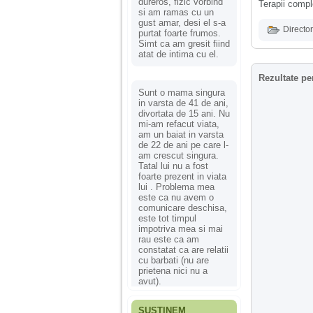
dureros, fizic vorbind
Terapii comp
si am ramas cu un
gust amar, desi el s-a
Director
purtat foarte frumos.
Simt ca am gresit fiind
atat de intima cu el.
Rezultate pe
Sunt o mama singura
in varsta de 41 de ani,
divortata de 15 ani. Nu
mi-am refacut viata,
am un baiat in varsta
de 22 de ani pe care l-
am crescut singura.
Tatal lui nu a fost
foarte prezent in viata
lui . Problema mea
este ca nu avem o
comunicare deschisa,
este tot timpul
impotriva mea si mai
rau este ca am
constatat ca are relatii
cu barbati (nu are
prietena nici nu a
avut).
SUSȚINEM