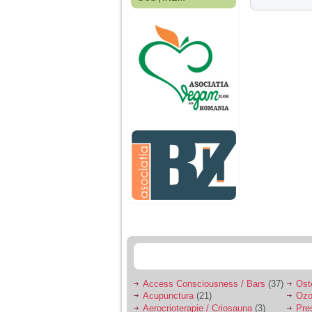
Fiica mea s-a nascut
cand eu aveam 17
ani, privind in urma
realizez cat de multe
greseli am facut in
educatia si cresterea
ei, am fost o mama
egoista, preocupata
de implinirea
profesionala, cand ea
era mica am neglijat-
o, ba chiar am fost si
agresiva, orice
greseala era taxata cu
o palma sau pedepse.
De 4 ani am o relatie
serioasa cu un barbat
in varsta de 32 de ani,
iar de aproximativ un
an jumate a inceput
sa se manifeste o
situatie care pe mine
ma deranjeaza.
Access Consciousness / Bars
(37)
Ost
Acupunctura
(21)
Ozo
Ma aflu aici pentru ca
Aerocrioterapie / Criosauna
(3)
Pre