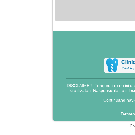
nimanui nu ii pasa de
mine. Din cauza asta
am inceput sa beau
alcool si am inceput
sa ma culc cu barbati
pentru bani.
DISCLAIMER: Terapeuti.ro nu isi asu
si utilizatori. Raspunsurile nu inlo
Continuand navig
Termeni
Cop