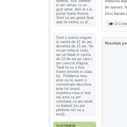
dureros, fizic vorbind
medicina alop
si am ramas cu un
de oameni. Ma
gust amar, desi el s-a
purtat foarte frumos.
lucru bazate 
Simt ca am gresit fiind
atat de intima cu el.
|
12 Comen
Sunt o mama singura
in varsta de 41 de ani,
Rezultate pe
divortata de 15 ani. Nu
mi-am refacut viata,
am un baiat in varsta
de 22 de ani pe care l-
am crescut singura.
Tatal lui nu a fost
foarte prezent in viata
lui . Problema mea
este ca nu avem o
comunicare deschisa,
este tot timpul
impotriva mea si mai
rau este ca am
constatat ca are relatii
cu barbati (nu are
prietena nici nu a
avut).
SUSȚINEM