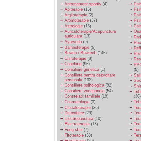
vreau sa stiu daca am
Antrenament sportiv
(4)
Psih
nevoie de un psiholog
Apiterapie
(15)
Psi
sau psihiatru.
Argiloterapie
(2)
Psi
Aromoterapie
(37)
Psi
Astrologie
(15)
Psi
Sunt casatorita, am
Auriculoterapie/Acupunctura
Qua
31 de ani si un copil in
auriculara
(13)
varsta de 2 ani care
Radi
mi-e lumina ochilor.
Ayurveda
(9)
Rec
De ceva timp simt ca
Balneoterapie
(5)
Ref
mi s-a adunat
Bowen / Bowtech
(146)
Rei
oboseala, o oboseala
Chiroterapie
(8)
Resp
cronica de care nu pot
Coaching
(96)
RPG
scapa si simt ca din
Consiliere genetica
(1)
(5)
cauza ei nu pot
controla nervii si
Consiliere pentru dezvoltare
Sal
cateodata are copilul
personala
(132)
Sex
de suferit.
Consiliere psihologica
(82)
Shi
Consiliere vocationala
(54)
Teh
Constelatii familiale
(18)
(36)
Am o bariera peste
Cosmetologie
(3)
Teh
care nu pot trece:
Cristaloterapie
(26)
Ter
prietena mea a ramas
Detoxifiere
(29)
Ter
insarcinata cu o fata.
Electropunctura
(10)
Ter
Am fost de comun
Electroterapie
(13)
Ter
acord sa facem un
copil, cu gandul ca e
Feng shui
(7)
Tera
baiat.
Fitoterapie
(38)
Ter
Fizioterapie
(39)
Ter