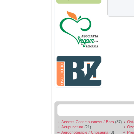
Fiica mea s-a nascut
cand eu aveam 17
ani, privind in urma
realizez cat de multe
greseli am facut in
educatia si cresterea
ei, am fost o mama
egoista, preocupata
de implinirea
profesionala, cand ea
era mica am neglijat-
o, ba chiar am fost si
agresiva, orice
greseala era taxata cu
o palma sau pedepse.
De 4 ani am o relatie
serioasa cu un barbat
in varsta de 32 de ani,
iar de aproximativ un
an jumate a inceput
sa se manifeste o
situatie care pe mine
ma deranjeaza.
Access Consciousness / Bars
(37)
Ost
Acupunctura
(21)
Ozo
Ma aflu aici pentru ca
Aerocrioterapie / Criosauna
(3)
Pre