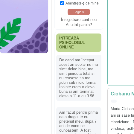
Aminteşte-ţi de mine
Înregistrare cont nou
Ai uitat parola?
ÎNTREABĂ
PSIHOLOGUL
ONLINE
De cand am început
acest an scolar nu ma
simt deloc bine, ma
simt pierduta total si
nu reusesc sa ma
adun sub nicio forma.
Înainte eram o eleva
buna si am terminat
Ciobanu M
clasa a 11-a cu 9.96.
Maria Ciobanu
Am facut pentru prima
ani si sase l
data dragoste cu
prietenul meu, dupa 7
clarviziune.
ani de cand ne
vindeca, astf
cunoastem. A fost