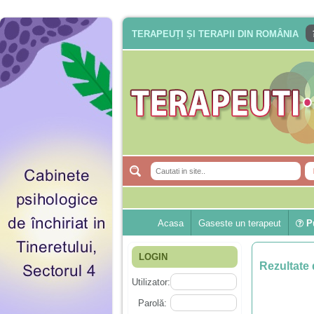
TERAPEUȚI ȘI TERAPII DIN ROMÂNIA
Acasa
Gaseste un terapeut
Pu
LOGIN
Rezultate 
Utilizator:
Parolă: