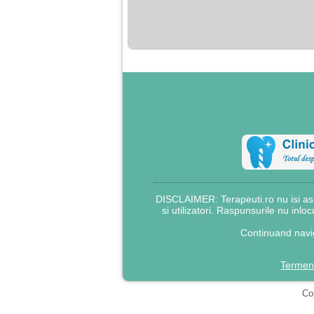
nimanui nu ii pasa de
mine. Din cauza asta
am inceput sa beau
alcool si am inceput
sa ma culc cu barbati
pentru bani.
DISCLAIMER: Terapeuti.ro nu isi asu
si utilizatori. Raspunsurile nu inlo
Continuand navig
Termeni
Cop