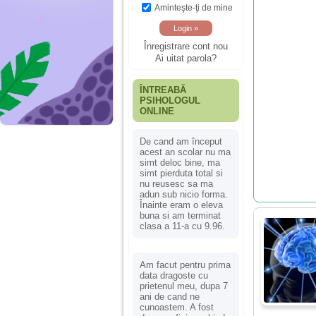
Aminteşte-ţi de mine
Înregistrare cont nou
Ai uitat parola?
ÎNTREABĂ
PSIHOLOGUL
ONLINE
De cand am început
acest an scolar nu ma
simt deloc bine, ma
simt pierduta total si
nu reusesc sa ma
adun sub nicio forma.
Înainte eram o eleva
buna si am terminat
clasa a 11-a cu 9.96.
Am facut pentru prima
data dragoste cu
prietenul meu, dupa 7
ani de cand ne
cunoastem. A fost