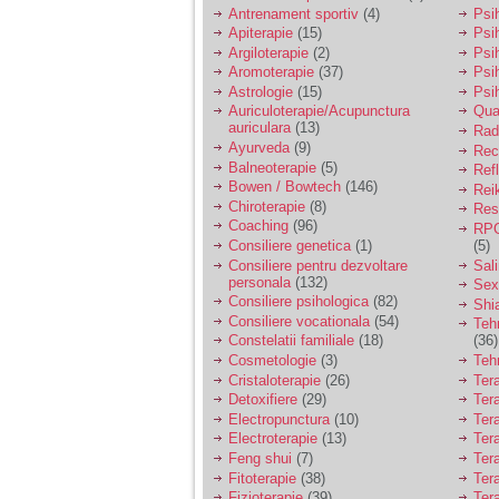
vreau sa stiu daca am
Antrenament sportiv
(4)
Psih
nevoie de un psiholog
Apiterapie
(15)
Psi
sau psihiatru.
Argiloterapie
(2)
Psi
Aromoterapie
(37)
Psi
Astrologie
(15)
Psi
Sunt casatorita, am
Auriculoterapie/Acupunctura
Qua
31 de ani si un copil in
auriculara
(13)
varsta de 2 ani care
Radi
mi-e lumina ochilor.
Ayurveda
(9)
Rec
De ceva timp simt ca
Balneoterapie
(5)
Ref
mi s-a adunat
Bowen / Bowtech
(146)
Rei
oboseala, o oboseala
Chiroterapie
(8)
Resp
cronica de care nu pot
Coaching
(96)
RPG
scapa si simt ca din
Consiliere genetica
(1)
(5)
cauza ei nu pot
controla nervii si
Consiliere pentru dezvoltare
Sal
cateodata are copilul
personala
(132)
Sex
de suferit.
Consiliere psihologica
(82)
Shi
Consiliere vocationala
(54)
Teh
Constelatii familiale
(18)
(36)
Am o bariera peste
Cosmetologie
(3)
Teh
care nu pot trece:
Cristaloterapie
(26)
Ter
prietena mea a ramas
Detoxifiere
(29)
Ter
insarcinata cu o fata.
Electropunctura
(10)
Ter
Am fost de comun
Electroterapie
(13)
Ter
acord sa facem un
copil, cu gandul ca e
Feng shui
(7)
Tera
baiat.
Fitoterapie
(38)
Ter
Fizioterapie
(39)
Ter