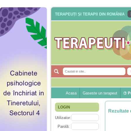
TERAPEUȚI ȘI TERAPII DIN ROMÂNIA
Acasa
Gaseste un terapeut
Pu
LOGIN
Rezultate 
Utilizator:
Parolă: