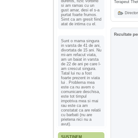
dureros, fizic vorbind
Terapeut The
si am ramas cu un
gust amar, desi el s-a
Director
purtat foarte frumos.
Simt ca am gresit fiind
atat de intima cu el.
Rezultate pe
Sunt o mama singura
in varsta de 41 de ani,
divortata de 15 ani. Nu
mi-am refacut viata,
am un baiat in varsta
de 22 de ani pe care l-
am crescut singura.
Tatal lui nu a fost
foarte prezent in viata
lui . Problema mea
este ca nu avem o
comunicare deschisa,
este tot timpul
impotriva mea si mai
rau este ca am
constatat ca are relatii
cu barbati (nu are
prietena nici nu a
avut).
SUSȚINEM