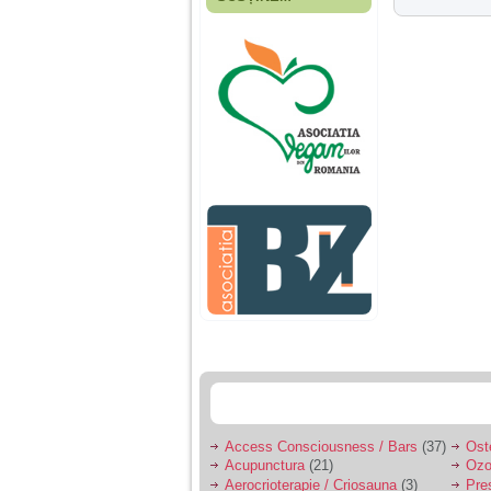
Fiica mea s-a nascut
cand eu aveam 17
ani, privind in urma
realizez cat de multe
greseli am facut in
educatia si cresterea
ei, am fost o mama
egoista, preocupata
de implinirea
profesionala, cand ea
era mica am neglijat-
o, ba chiar am fost si
agresiva, orice
greseala era taxata cu
o palma sau pedepse.
De 4 ani am o relatie
serioasa cu un barbat
in varsta de 32 de ani,
iar de aproximativ un
an jumate a inceput
sa se manifeste o
situatie care pe mine
ma deranjeaza.
Access Consciousness / Bars
(37)
Ost
Acupunctura
(21)
Ozo
Ma aflu aici pentru ca
Aerocrioterapie / Criosauna
(3)
Pre