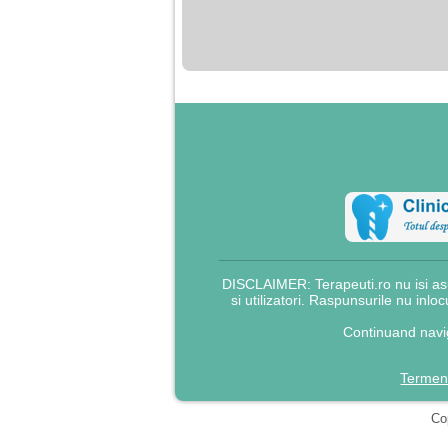
nimanui nu ii pasa de
mine. Din cauza asta
am inceput sa beau
alcool si am inceput
sa ma culc cu barbati
pentru bani.
DISCLAIMER: Terapeuti.ro nu isi asu
si utilizatori. Raspunsurile nu inlo
Continuand navig
Termeni
Cop