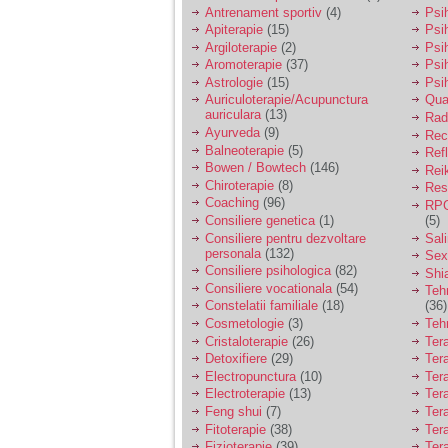
vreau sa stiu daca am
Antrenament sportiv
(4)
Psih
nevoie de un psiholog
Apiterapie
(15)
Psi
sau psihiatru.
Argiloterapie
(2)
Psi
Aromoterapie
(37)
Psi
Astrologie
(15)
Psi
Sunt casatorita, am
Auriculoterapie/Acupunctura
Qua
31 de ani si un copil in
auriculara
(13)
varsta de 2 ani care
Radi
mi-e lumina ochilor.
Ayurveda
(9)
Rec
De ceva timp simt ca
Balneoterapie
(5)
Ref
mi s-a adunat
Bowen / Bowtech
(146)
Rei
oboseala, o oboseala
Chiroterapie
(8)
Resp
cronica de care nu pot
Coaching
(96)
RPG
scapa si simt ca din
Consiliere genetica
(1)
(5)
cauza ei nu pot
controla nervii si
Consiliere pentru dezvoltare
Sal
cateodata are copilul
personala
(132)
Sex
de suferit.
Consiliere psihologica
(82)
Shi
Consiliere vocationala
(54)
Teh
Constelatii familiale
(18)
(36)
Am o bariera peste
Cosmetologie
(3)
Teh
care nu pot trece:
Cristaloterapie
(26)
Ter
prietena mea a ramas
Detoxifiere
(29)
Ter
insarcinata cu o fata.
Electropunctura
(10)
Ter
Am fost de comun
Electroterapie
(13)
Ter
acord sa facem un
copil, cu gandul ca e
Feng shui
(7)
Tera
baiat.
Fitoterapie
(38)
Ter
Fizioterapie
(39)
Ter