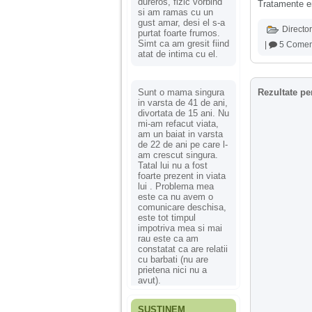
dureros, fizic vorbind
Tratamente en
si am ramas cu un
gust amar, desi el s-a
Director
purtat foarte frumos.
Simt ca am gresit fiind
|
5 Coment
atat de intima cu el.
Sunt o mama singura
Rezultate pe
in varsta de 41 de ani,
divortata de 15 ani. Nu
mi-am refacut viata,
am un baiat in varsta
de 22 de ani pe care l-
am crescut singura.
Tatal lui nu a fost
foarte prezent in viata
lui . Problema mea
este ca nu avem o
comunicare deschisa,
este tot timpul
impotriva mea si mai
rau este ca am
constatat ca are relatii
cu barbati (nu are
prietena nici nu a
avut).
SUSȚINEM