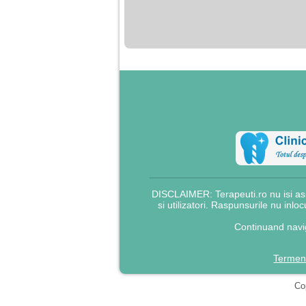
nimanui nu ii pasa de
mine. Din cauza asta
am inceput sa beau
alcool si am inceput
sa ma culc cu barbati
pentru bani.
DISCLAIMER: Terapeuti.ro nu isi asu
si utilizatori. Raspunsurile nu inlo
Continuand navig
Termeni
Cop