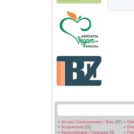
Fiica mea s-a nascut
cand eu aveam 17
ani, privind in urma
realizez cat de multe
greseli am facut in
educatia si cresterea
ei, am fost o mama
egoista, preocupata
de implinirea
profesionala, cand ea
era mica am neglijat-
o, ba chiar am fost si
agresiva, orice
greseala era taxata cu
o palma sau pedepse.
De 4 ani am o relatie
serioasa cu un barbat
in varsta de 32 de ani,
iar de aproximativ un
an jumate a inceput
sa se manifeste o
situatie care pe mine
ma deranjeaza.
Access Consciousness / Bars
(37)
Ost
Acupunctura
(21)
Ozo
Ma aflu aici pentru ca
Aerocrioterapie / Criosauna
(3)
Pre