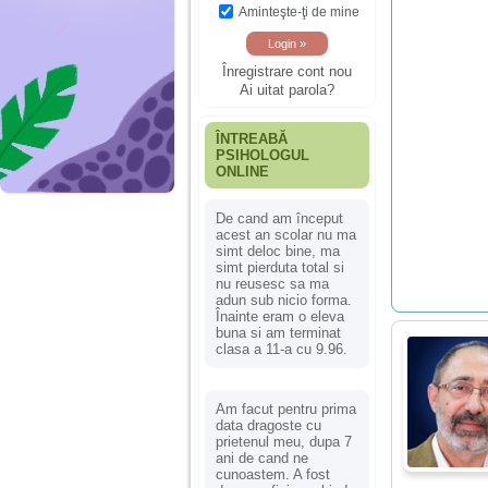
Aminteşte-ţi de mine
Înregistrare cont nou
Ai uitat parola?
ÎNTREABĂ
PSIHOLOGUL
ONLINE
De cand am început
acest an scolar nu ma
simt deloc bine, ma
simt pierduta total si
nu reusesc sa ma
adun sub nicio forma.
Înainte eram o eleva
buna si am terminat
clasa a 11-a cu 9.96.
Am facut pentru prima
data dragoste cu
prietenul meu, dupa 7
ani de cand ne
cunoastem. A fost