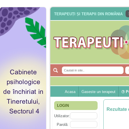
TERAPEUȚI ȘI TERAPII DIN ROMÂNIA
Acasa
Gaseste un terapeut
Pu
LOGIN
Rezultate 
Utilizator:
Parolă: