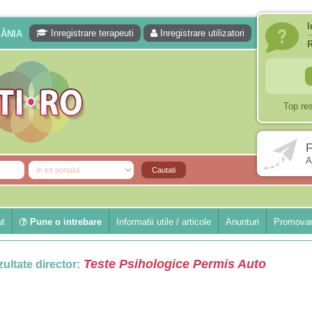
I
Inregistrare terapeuti
Inregistrare utilizatori
MÂNIA
Top re
F
A
ut
Pune o intrebare
Informatii utile / articole
Anunturi
Promovar
Teste Psihologice Permis Auto
ultate director: