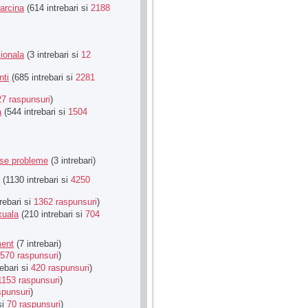
Sarcina
(614 intrebari si
2188
ionala
(3 intrebari si
12
nti
(685 intrebari si
2281
27 raspunsuri
)
a
(544 intrebari si
1504
rse probleme
(3 intrebari)
(1130 intrebari si
4250
rebari si
1362 raspunsuri
)
xuala
(210 intrebari si
704
ment
(7 intrebari)
570 raspunsuri
)
ebari si
420 raspunsuri
)
1153 raspunsuri
)
spunsuri
)
si
70 raspunsuri
)