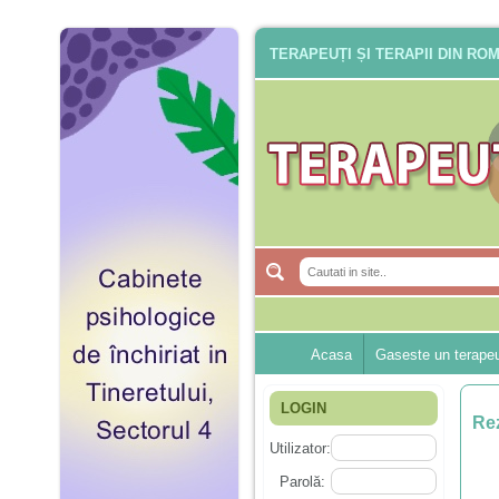
TERAPEUȚI ȘI TERAPII DIN RO
Acasa
Gaseste un terape
LOGIN
Rez
Utilizator:
Parolă: