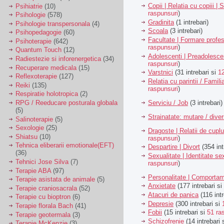
Copii | Relatia cu copiii | 
Psihiatrie
(10)
raspunsuri
)
Psihologie
(578)
Gradinita
(1 intrebari)
Psihologie transpersonala
(4)
Scoala
(3 intrebari)
Psihopedagogie
(60)
Facultate | Formare profes
Psihoterapie
(642)
raspunsuri
)
Quantum Touch
(12)
Adolescenti | Preadolesce
Radiestezie si inforenergetica
(34)
raspunsuri
)
Recuperare medicala
(15)
Varstnici
(31 intrebari si
1
Reflexoterapie
(127)
Relatia cu parintii / Famili
Reiki
(135)
raspunsuri
)
Respiratie holotropica
(2)
Serviciu / Job
(3 intrebari)
RPG / Reeducare posturala globala
(5)
Strainatate: mutare / dive
Salinoterapie
(5)
Sexologie
(25)
Dragoste | Relatii de cuplu
Shiatsu
(10)
raspunsuri
)
Tehnica eliberarii emotionale(EFT)
Despartire | Divort
(354 int
(36)
Sexualitate | Identitate se
Tehnici Jose Silva
(7)
raspunsuri
)
Terapie ABA
(97)
Personalitate | Comporta
Terapie asistata de animale
(5)
Anxietate
(177 intrebari si
Terapie craniosacrala
(52)
Atacuri de panica
(116 intr
Terapie cu bioptron
(6)
Depresie
(300 intrebari si
Terapie florala Bach
(41)
Fobii
(15 intrebari si
51 ra
Terapie geotermala
(3)
Schizofrenie
(14 intrebari 
Terapie McKenzie
(3)