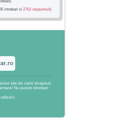
trebari)
5 intrebari si
2761 raspunsuri
)
cest site de catre terapeuti
rientare! Nu puneti intrebari
utilizarii.