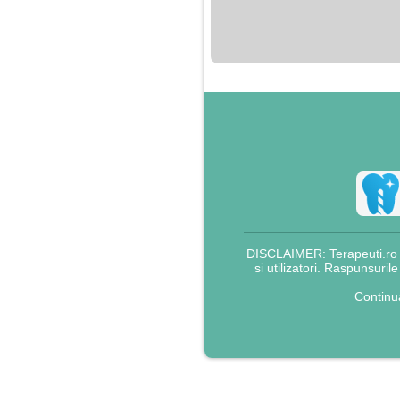
nimanui nu ii pasa de
mine. Din cauza asta
am inceput sa beau
alcool si am inceput
sa ma culc cu barbati
pentru bani.
DISCLAIMER: Terapeuti.ro nu
si utilizatori. Raspunsuril
Continu