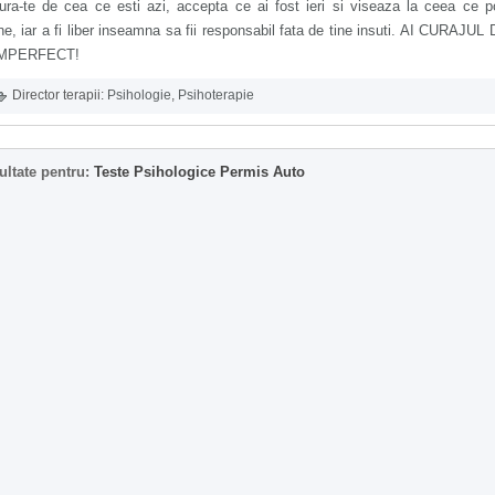
ra-te de cea ce esti azi, accepta ce ai fost ieri si viseaza la ceea ce po
e, iar a fi liber inseamna sa fii responsabil fata de tine insuti. AI CURAJUL
IMPERFECT!
Director terapii:
Psihologie
,
Psihoterapie
ultate pentru:
Teste Psihologice Permis Auto