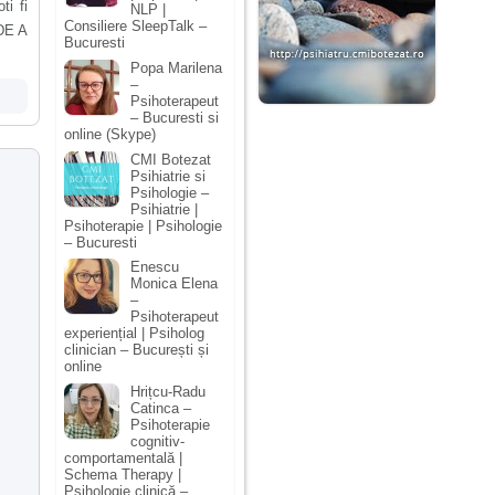
ti fi
NLP |
Consiliere SleepTalk –
 DE A
Bucuresti
Popa Marilena
–
Psihoterapeut
– Bucuresti si
online (Skype)
CMI Botezat
Psihiatrie si
Psihologie –
Psihiatrie |
Psihoterapie | Psihologie
– Bucuresti
Enescu
Monica Elena
–
Psihoterapeut
experiențial | Psiholog
clinician – București și
online
Hrițcu-Radu
Catinca –
Psihoterapie
cognitiv-
comportamentală |
Schema Therapy |
Psihologie clinică –