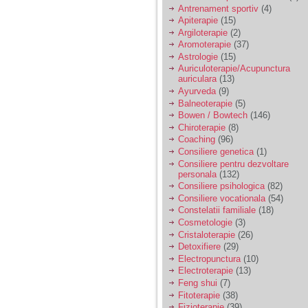
vreau sa stiu daca am
Antrenament sportiv
(4)
nevoie de un psiholog
Apiterapie
(15)
sau psihiatru.
Argiloterapie
(2)
Aromoterapie
(37)
Astrologie
(15)
Sunt casatorita, am
Auriculoterapie/Acupunctura
31 de ani si un copil in
auriculara
(13)
varsta de 2 ani care
mi-e lumina ochilor.
Ayurveda
(9)
De ceva timp simt ca
Balneoterapie
(5)
mi s-a adunat
Bowen / Bowtech
(146)
oboseala, o oboseala
Chiroterapie
(8)
cronica de care nu pot
Coaching
(96)
scapa si simt ca din
Consiliere genetica
(1)
cauza ei nu pot
controla nervii si
Consiliere pentru dezvoltare
cateodata are copilul
personala
(132)
de suferit.
Consiliere psihologica
(82)
Consiliere vocationala
(54)
Constelatii familiale
(18)
Am o bariera peste
Cosmetologie
(3)
care nu pot trece:
Cristaloterapie
(26)
prietena mea a ramas
Detoxifiere
(29)
insarcinata cu o fata.
Electropunctura
(10)
Am fost de comun
Electroterapie
(13)
acord sa facem un
copil, cu gandul ca e
Feng shui
(7)
baiat.
Fitoterapie
(38)
Fizioterapie
(39)