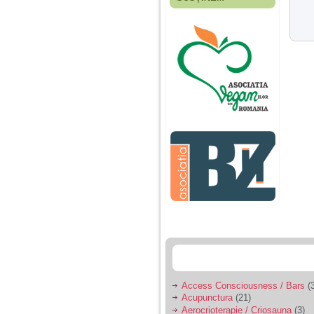
Fiica mea s-a nascut
cand eu aveam 17
ani, privind in urma
realizez cat de multe
greseli am facut in
educatia si cresterea
ei, am fost o mama
egoista, preocupata
de implinirea
profesionala, cand ea
era mica am neglijat-
o, ba chiar am fost si
agresiva, orice
greseala era taxata cu
o palma sau pedepse.
De 4 ani am o relatie
serioasa cu un barbat
in varsta de 32 de ani,
iar de aproximativ un
an jumate a inceput
sa se manifeste o
situatie care pe mine
ma deranjeaza.
Access Consciousness / Bars
(3
Acupunctura
(21)
Ma aflu aici pentru ca
Aerocrioterapie / Criosauna
(3)