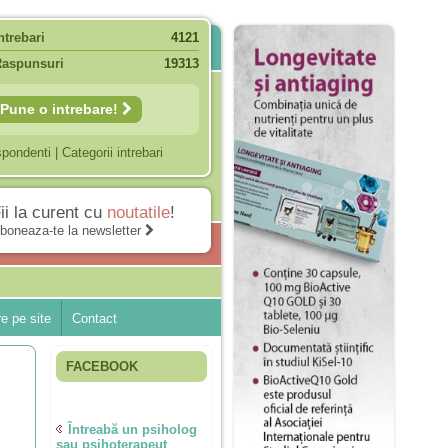
ntrebari
4121
Raspunsuri
19313
Pune o intrebare!
spondenti
|
Categorii intrebari
ii la curent cu
noutatile
!
boneaza-te la newsletter
e pe site
Contact
FACEBOOK
Întreabă un psiholog
sau psihoterapeut