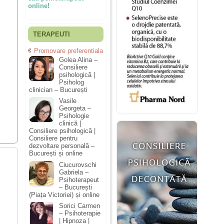
online!
TERAPEUTI
Promovare preferentiala
Golea Alina –
Consiliere
psihologică |
Psiholog
clinician – București
Vasile
Georgeta –
Psihologie
clinică |
Consiliere psihologică |
Consiliere pentru
dezvoltare personală –
București și online
Ciucurovschi
Gabriela –
Psihoterapeut
– București
(Piața Victoriei) și online
Sorici Carmen
– Psihoterapie
| Hipnoza |