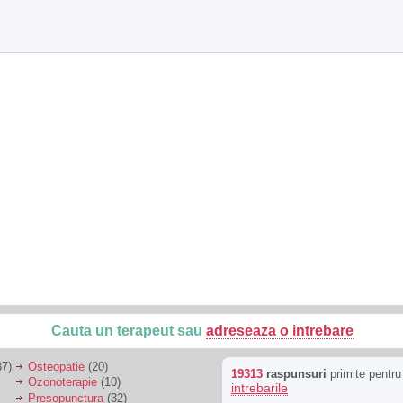
Cauta un terapeut sau
adreseaza o intrebare
7)
Osteopatie
(20)
19313
raspunsuri
primite pentr
Ozonoterapie
(10)
intrebarile
Presopunctura
(32)