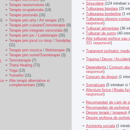
Sinucidere
(124 intrebari 
Terapie neuromotorie
(4)
Tulburarea bipolara
(15 int
Terapie ocupationala
(14)
Tulburarea borderline
(1 in
Terapie posturala
(16)
Tulburarea obsesiv-compu
6)
Terapie prin arta / Art terapie
(37)
raspunsuri
)
Terapie prin culoare/Cromoterapie
(9)
Tulburari alimentare
(36 in
Terapie prin integrare senzoriala
(8)
Tulburari de somn
(40 intr
Terapie prin joc / Ludoterapie
(26)
Alte tulburari psihice sa
Terapie prin jocul cu nisip / Sandplay
321 raspunsuri
)
(11)
Terapie prin muzica / Meloterapie
(9)
Tratament psihiatric med
Terapie prin sunet/Sonoterapie
(3)
Trauma | Deces | Acciden
Termoterapie
(7)
)
Theta Healing
(73)
Dependenta | Consum abu
Yoga
(13)
raspunsuri
)
Yumeiho
(15)
Consum de droguri
(1 intr
ica
Alte terapii alternative si
Somatizare
(5 intrebari si
complementare
(106)
Afectiuni fizice | Boala fiz
raspunsuri
)
Recomandari de carti de p
Recomandari de psihologi 
Despre terapii / terapeuti
(
Despre profesia de psiholo
Asistenta sociala
(1 intreb