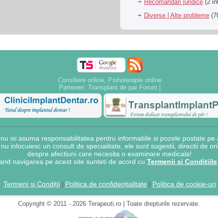
Recomandari juridice
(2 in
Diverse | Alte probleme
(70
Consiliere online, Psihoterapie online
Parteneri:
Transplant de par Forum
|
 isi asuma responsabilitatea pentru informatiile si pozele postate pe a
e nu inlocuiesc un consult de specialitate, ele sunt sugestii, directii de o
despre afectiuni care necesita o examinare medicala!
and navigarea pe acest site sunteti de acord cu
Termenii si Conditiile
Termeni şi Condiții
Politica de confidențialitate
Politica de cookie-uri
|
|
Copyright © 2011 - 2026 Terapeuti.ro | Toate drepturile rezervate.