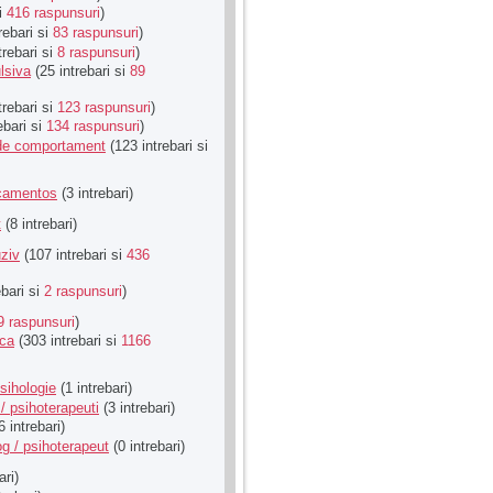
si
416 raspunsuri
)
rebari si
83 raspunsuri
)
trebari si
8 raspunsuri
)
lsiva
(25 intrebari si
89
trebari si
123 raspunsuri
)
ebari si
134 raspunsuri
)
u de comportament
(123 intrebari si
icamentos
(3 intrebari)
t
(8 intrebari)
ziv
(107 intrebari si
436
ebari si
2 raspunsuri
)
9 raspunsuri
)
ica
(303 intrebari si
1166
sihologie
(1 intrebari)
/ psihoterapeuti
(3 intrebari)
6 intrebari)
g / psihoterapeut
(0 intrebari)
ari)