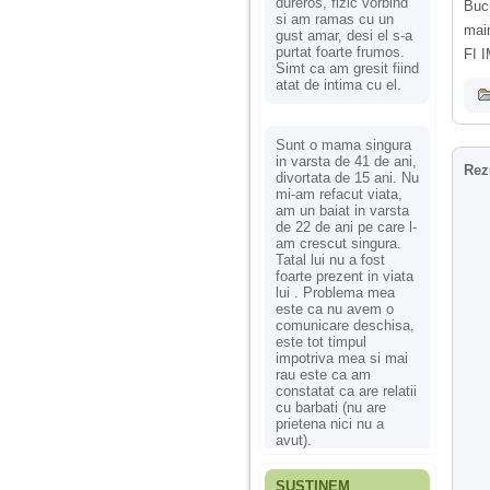
dureros, fizic vorbind
Bucu
si am ramas cu un
main
gust amar, desi el s-a
purtat foarte frumos.
FI 
Simt ca am gresit fiind
atat de intima cu el.
Sunt o mama singura
in varsta de 41 de ani,
Rez
divortata de 15 ani. Nu
mi-am refacut viata,
am un baiat in varsta
de 22 de ani pe care l-
am crescut singura.
Tatal lui nu a fost
foarte prezent in viata
lui . Problema mea
este ca nu avem o
comunicare deschisa,
este tot timpul
impotriva mea si mai
rau este ca am
constatat ca are relatii
cu barbati (nu are
prietena nici nu a
avut).
SUSȚINEM