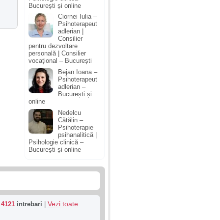
București și online
Ciornei Iulia –
Psihoterapeut
adlerian |
Consilier
pentru dezvoltare
personală | Consilier
vocațional – București
Bejan Ioana –
Psihoterapeut
adlerian –
București și
online
Nedelcu
Cătălin –
Psihoterapie
psihanalitică |
Psihologie clinică –
București și online
Vezi toate
u
4121
intrebari
|