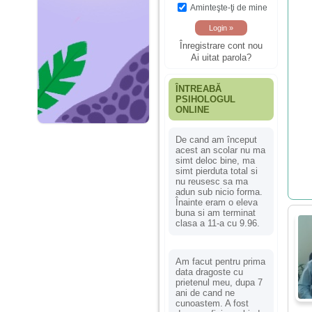
Aminteşte-ţi de mine
Înregistrare cont nou
Ai uitat parola?
ÎNTREABĂ
PSIHOLOGUL
ONLINE
De cand am început
acest an scolar nu ma
simt deloc bine, ma
simt pierduta total si
nu reusesc sa ma
adun sub nicio forma.
Înainte eram o eleva
buna si am terminat
clasa a 11-a cu 9.96.
Am facut pentru prima
data dragoste cu
prietenul meu, dupa 7
ani de cand ne
cunoastem. A fost