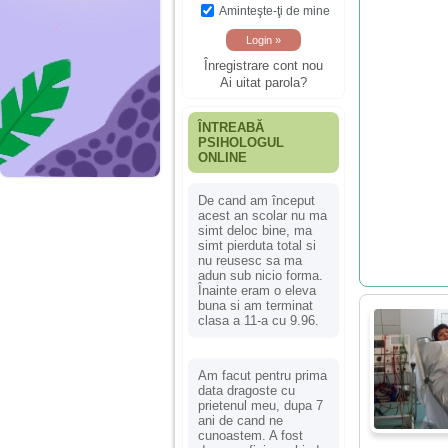
Aminteşte-ţi de mine
Înregistrare cont nou
Ai uitat parola?
ÎNTREABĂ
PSIHOLOGUL
ONLINE
De cand am început
acest an scolar nu ma
simt deloc bine, ma
simt pierduta total si
nu reusesc sa ma
adun sub nicio forma.
Înainte eram o eleva
buna si am terminat
clasa a 11-a cu 9.96.
Am facut pentru prima
data dragoste cu
prietenul meu, dupa 7
ani de cand ne
cunoastem. A fost