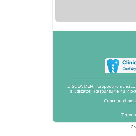
nimanui nu ii pasa de
mine. Din cauza asta
am inceput sa beau
alcool si am inceput
sa ma culc cu barbati
pentru bani.
DISCLAIMER: Terapeuti.ro nu isi asu
si utilizatori. Raspunsurile nu inlo
Continuand navig
Termeni
Cop