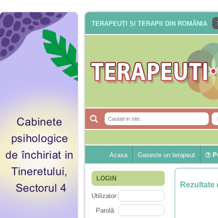
TERAPEUȚI ȘI TERAPII DIN ROMÂNIA
Acasa
Gaseste un terapeut
Pu
LOGIN
Rezultate 
Utilizator:
Parolă: