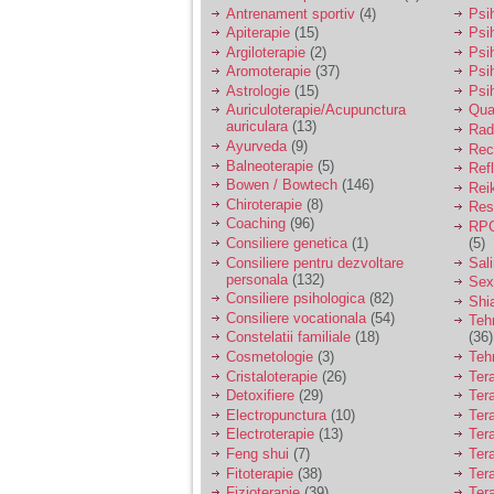
vreau sa stiu daca am
Antrenament sportiv
(4)
Psih
nevoie de un psiholog
Apiterapie
(15)
Psi
sau psihiatru.
Argiloterapie
(2)
Psi
Aromoterapie
(37)
Psi
Astrologie
(15)
Psi
Sunt casatorita, am
Auriculoterapie/Acupunctura
Qua
31 de ani si un copil in
auriculara
(13)
varsta de 2 ani care
Radi
mi-e lumina ochilor.
Ayurveda
(9)
Rec
De ceva timp simt ca
Balneoterapie
(5)
Ref
mi s-a adunat
Bowen / Bowtech
(146)
Rei
oboseala, o oboseala
Chiroterapie
(8)
Resp
cronica de care nu pot
Coaching
(96)
RPG
scapa si simt ca din
Consiliere genetica
(1)
(5)
cauza ei nu pot
controla nervii si
Consiliere pentru dezvoltare
Sal
cateodata are copilul
personala
(132)
Sex
de suferit.
Consiliere psihologica
(82)
Shi
Consiliere vocationala
(54)
Teh
Constelatii familiale
(18)
(36)
Am o bariera peste
Cosmetologie
(3)
Teh
care nu pot trece:
Cristaloterapie
(26)
Ter
prietena mea a ramas
Detoxifiere
(29)
Ter
insarcinata cu o fata.
Electropunctura
(10)
Ter
Am fost de comun
Electroterapie
(13)
Ter
acord sa facem un
copil, cu gandul ca e
Feng shui
(7)
Tera
baiat.
Fitoterapie
(38)
Ter
Fizioterapie
(39)
Ter