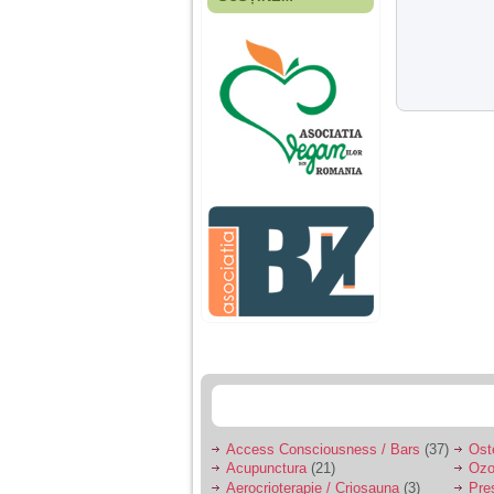
Fiica mea s-a nascut
cand eu aveam 17
ani, privind in urma
realizez cat de multe
greseli am facut in
educatia si cresterea
ei, am fost o mama
egoista, preocupata
de implinirea
profesionala, cand ea
era mica am neglijat-
o, ba chiar am fost si
agresiva, orice
greseala era taxata cu
o palma sau pedepse.
De 4 ani am o relatie
serioasa cu un barbat
in varsta de 32 de ani,
iar de aproximativ un
an jumate a inceput
sa se manifeste o
situatie care pe mine
ma deranjeaza.
Access Consciousness / Bars
(37)
Ost
Acupunctura
(21)
Ozo
Ma aflu aici pentru ca
Aerocrioterapie / Criosauna
(3)
Pre