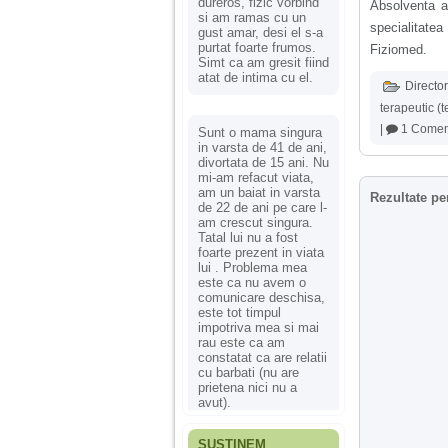
dureros, fizic vorbind
Absolventa a 
si am ramas cu un
specialitatea
gust amar, desi el s-a
purtat foarte frumos.
Fiziomed.
Simt ca am gresit fiind
atat de intima cu el.
Director
terapeutic (t
|
1 Comen
Sunt o mama singura
in varsta de 41 de ani,
divortata de 15 ani. Nu
mi-am refacut viata,
am un baiat in varsta
Rezultate pe
de 22 de ani pe care l-
am crescut singura.
Tatal lui nu a fost
foarte prezent in viata
lui . Problema mea
este ca nu avem o
comunicare deschisa,
este tot timpul
impotriva mea si mai
rau este ca am
constatat ca are relatii
cu barbati (nu are
prietena nici nu a
avut).
SUSȚINEM