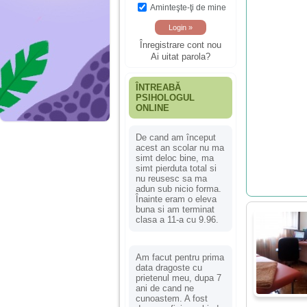
Aminteşte-ţi de mine
Înregistrare cont nou
Ai uitat parola?
ÎNTREABĂ
PSIHOLOGUL
ONLINE
De cand am început
acest an scolar nu ma
simt deloc bine, ma
simt pierduta total si
nu reusesc sa ma
adun sub nicio forma.
Înainte eram o eleva
buna si am terminat
clasa a 11-a cu 9.96.
Am facut pentru prima
data dragoste cu
prietenul meu, dupa 7
ani de cand ne
cunoastem. A fost