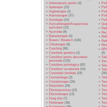
vreau sa stiu daca am
Antrenament sportiv
(4)
Psih
nevoie de un psiholog
Apiterapie
(15)
Psi
sau psihiatru.
Argiloterapie
(2)
Psi
Aromoterapie
(37)
Psi
Astrologie
(15)
Psi
Sunt casatorita, am
Auriculoterapie/Acupunctura
Qua
31 de ani si un copil in
auriculara
(13)
varsta de 2 ani care
Radi
mi-e lumina ochilor.
Ayurveda
(9)
Rec
De ceva timp simt ca
Balneoterapie
(5)
Ref
mi s-a adunat
Bowen / Bowtech
(146)
Rei
oboseala, o oboseala
Chiroterapie
(8)
Resp
cronica de care nu pot
Coaching
(96)
RPG
scapa si simt ca din
Consiliere genetica
(1)
(5)
cauza ei nu pot
controla nervii si
Consiliere pentru dezvoltare
Sal
cateodata are copilul
personala
(132)
Sex
de suferit.
Consiliere psihologica
(82)
Shi
Consiliere vocationala
(54)
Teh
Constelatii familiale
(18)
(36)
Am o bariera peste
Cosmetologie
(3)
Teh
care nu pot trece:
Cristaloterapie
(26)
Ter
prietena mea a ramas
Detoxifiere
(29)
Ter
insarcinata cu o fata.
Electropunctura
(10)
Ter
Am fost de comun
Electroterapie
(13)
Ter
acord sa facem un
copil, cu gandul ca e
Feng shui
(7)
Tera
baiat.
Fitoterapie
(38)
Ter
Fizioterapie
(39)
Ter