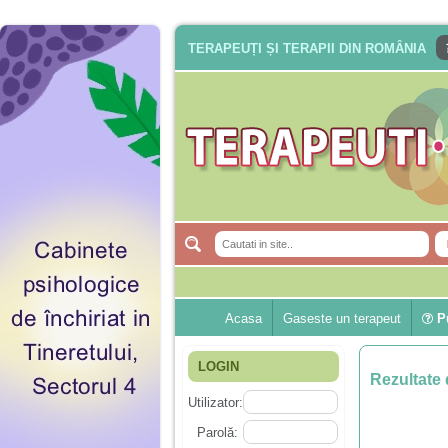
TERAPEUȚI ȘI TERAPII DIN ROMÂNIA
Acasa
Gaseste un terapeut
Pu
LOGIN
Rezultate 
Utilizator:
Parolă: