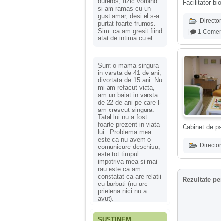
dureros, fizic vorbind
Facilitator b
si am ramas cu un
gust amar, desi el s-a
Director
purtat foarte frumos.
Simt ca am gresit fiind
|
1 Comen
atat de intima cu el.
Sunt o mama singura
in varsta de 41 de ani,
divortata de 15 ani. Nu
mi-am refacut viata,
am un baiat in varsta
de 22 de ani pe care l-
am crescut singura.
Tatal lui nu a fost
foarte prezent in viata
Cabinet de psi
lui . Problema mea
este ca nu avem o
Director
comunicare deschisa,
este tot timpul
impotriva mea si mai
rau este ca am
constatat ca are relatii
Rezultate pe
cu barbati (nu are
prietena nici nu a
avut).
SUSȚINEM