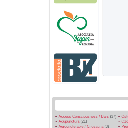
Fiica mea s-a nascut
cand eu aveam 17
ani, privind in urma
realizez cat de multe
greseli am facut in
educatia si cresterea
ei, am fost o mama
egoista, preocupata
de implinirea
profesionala, cand ea
era mica am neglijat-
o, ba chiar am fost si
agresiva, orice
greseala era taxata cu
o palma sau pedepse.
De 4 ani am o relatie
serioasa cu un barbat
in varsta de 32 de ani,
iar de aproximativ un
an jumate a inceput
sa se manifeste o
situatie care pe mine
ma deranjeaza.
Access Consciousness / Bars
(37)
Ost
Acupunctura
(21)
Ozo
Ma aflu aici pentru ca
Aerocrioterapie / Criosauna
(3)
Pre