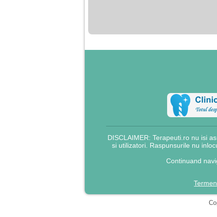
nimanui nu ii pasa de
mine. Din cauza asta
am inceput sa beau
alcool si am inceput
sa ma culc cu barbati
pentru bani.
DISCLAIMER: Terapeuti.ro nu isi asu
si utilizatori. Raspunsurile nu inlo
Continuand navig
Termeni
Cop