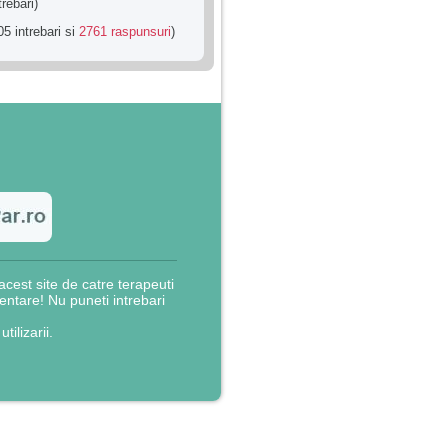
trebari)
5 intrebari si
2761 raspunsuri
)
cest site de catre terapeuti
rientare! Nu puneti intrebari
utilizarii.