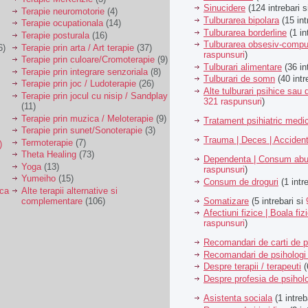
Sinucidere
(124 intrebari 
Terapie neuromotorie
(4)
Tulburarea bipolara
(15 int
Terapie ocupationala
(14)
Tulburarea borderline
(1 in
Terapie posturala
(16)
Tulburarea obsesiv-compu
6)
Terapie prin arta / Art terapie
(37)
raspunsuri
)
Terapie prin culoare/Cromoterapie
(9)
Tulburari alimentare
(36 in
Terapie prin integrare senzoriala
(8)
Tulburari de somn
(40 intr
Terapie prin joc / Ludoterapie
(26)
Alte tulburari psihice sa
Terapie prin jocul cu nisip / Sandplay
321 raspunsuri
)
(11)
Terapie prin muzica / Meloterapie
(9)
Tratament psihiatric med
Terapie prin sunet/Sonoterapie
(3)
Trauma | Deces | Acciden
Termoterapie
(7)
)
Theta Healing
(73)
Dependenta | Consum abu
Yoga
(13)
raspunsuri
)
Yumeiho
(15)
Consum de droguri
(1 intr
ica
Alte terapii alternative si
Somatizare
(5 intrebari si
complementare
(106)
Afectiuni fizice | Boala fiz
raspunsuri
)
Recomandari de carti de p
Recomandari de psihologi 
Despre terapii / terapeuti
(
Despre profesia de psiholo
Asistenta sociala
(1 intreb