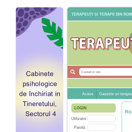
TERAPEUȚI ȘI TERAPII DIN RO
Acasa
Gaseste un terape
LOGIN
Rez
Utilizator:
Parolă: