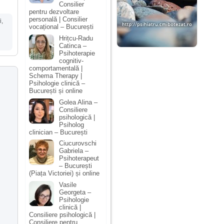
Consilier
pentru dezvoltare
personală | Consilier
i
,
vocațional – București
Hrițcu-Radu
Catinca –
Psihoterapie
cognitiv-
comportamentală |
Schema Therapy |
Psihologie clinică –
București și online
Golea Alina –
Consiliere
psihologică |
Psiholog
clinician – București
Ciucurovschi
Gabriela –
Psihoterapeut
– București
(Piața Victoriei) și online
Vasile
Georgeta –
Psihologie
clinică |
Consiliere psihologică |
Consiliere pentru