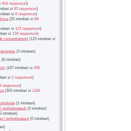
si
416 raspunsuri
)
rebari si
83 raspunsuri
)
trebari si
8 raspunsuri
)
lsiva
(25 intrebari si
89
trebari si
123 raspunsuri
)
ebari si
134 raspunsuri
)
u de comportament
(123 intrebari si
icamentos
(3 intrebari)
t
(8 intrebari)
ziv
(107 intrebari si
436
ebari si
2 raspunsuri
)
9 raspunsuri
)
ica
(303 intrebari si
1166
sihologie
(1 intrebari)
/ psihoterapeuti
(3 intrebari)
6 intrebari)
g / psihoterapeut
(0 intrebari)
ari)