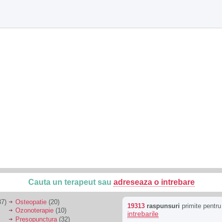
Cauta un terapeut sau
adreseaza o intrebare
7)
Osteopatie
(20)
19313
raspunsuri
primite pentr
Ozonoterapie
(10)
intrebarile
Presopunctura
(32)