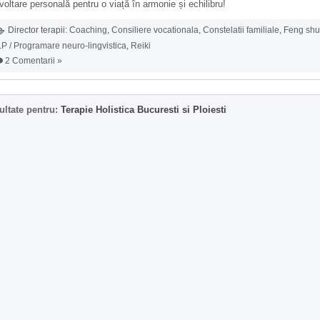
oltare personală pentru o viață în armonie și echilibru!
Director terapii:
Coaching
,
Consiliere vocationala
,
Constelatii familiale
,
Feng shu
P / Programare neuro-lingvistica
,
Reiki
2 Comentarii »
ultate pentru:
Terapie Holistica Bucuresti si Ploiesti