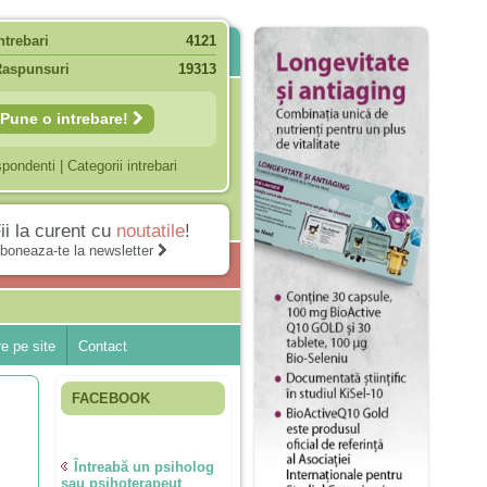
ntrebari
4121
Raspunsuri
19313
Pune o intrebare!
spondenti
|
Categorii intrebari
ii la curent cu
noutatile
!
boneaza-te la newsletter
e pe site
Contact
FACEBOOK
Întreabă un psiholog
sau psihoterapeut