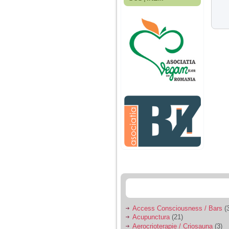
Fiica mea s-a nascut
cand eu aveam 17
ani, privind in urma
realizez cat de multe
greseli am facut in
educatia si cresterea
ei, am fost o mama
egoista, preocupata
de implinirea
profesionala, cand ea
era mica am neglijat-
o, ba chiar am fost si
agresiva, orice
greseala era taxata cu
o palma sau pedepse.
De 4 ani am o relatie
serioasa cu un barbat
in varsta de 32 de ani,
iar de aproximativ un
an jumate a inceput
sa se manifeste o
situatie care pe mine
ma deranjeaza.
Access Consciousness / Bars
(3
Acupunctura
(21)
Ma aflu aici pentru ca
Aerocrioterapie / Criosauna
(3)