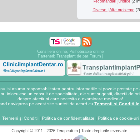
Recomandari juridice
(2 in
Diverse | Alte probleme
(70
Consiliere online, Psihoterapie online
Parteneri:
Transplant de par Forum
|
 isi asuma responsabilitatea pentru informatiile si pozele postate pe a
e nu inlocuiesc un consult de specialitate, ele sunt sugestii, directii de o
despre afectiuni care necesita o examinare medicala!
and navigarea pe acest site sunteti de acord cu
Termenii si Conditiile
Termeni şi Condiții
Politica de confidențialitate
Politica de cookie-uri
|
|
Copyright © 2011 - 2026 Terapeuti.ro | Toate drepturile rezervate.