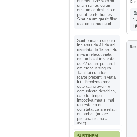
dureros, fizic vorbind
Dezv
si am ramas cu un
gust amar, desi el s-a
purtat foarte frumos.
Simt ca am gresit fiind
NL
atat de intima cu el.
|
Sunt o mama singura
in varsta de 41 de ani,
Rez
divortata de 15 ani. Nu
mi-am refacut viata,
am un baiat in varsta
de 22 de ani pe care l-
am crescut singura.
Tatal lui nu a fost
foarte prezent in viata
lui . Problema mea
este ca nu avem o
comunicare deschisa,
este tot timpul
impotriva mea si mai
rau este ca am
constatat ca are relatii
cu barbati (nu are
prietena nici nu a
avut).
SUSȚINEM