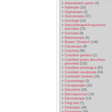
vreau sa stiu daca am
Antrenament sportiv
(4)
nevoie de un psiholog
Apiterapie
(15)
sau psihiatru.
Argiloterapie
(2)
Aromoterapie
(37)
Astrologie
(15)
Sunt casatorita, am
Auriculoterapie/Acupunctura
31 de ani si un copil in
auriculara
(13)
varsta de 2 ani care
mi-e lumina ochilor.
Ayurveda
(9)
De ceva timp simt ca
Balneoterapie
(5)
mi s-a adunat
Bowen / Bowtech
(146)
oboseala, o oboseala
Chiroterapie
(8)
cronica de care nu pot
Coaching
(96)
scapa si simt ca din
Consiliere genetica
(1)
cauza ei nu pot
controla nervii si
Consiliere pentru dezvoltare
cateodata are copilul
personala
(132)
de suferit.
Consiliere psihologica
(82)
Consiliere vocationala
(54)
Constelatii familiale
(18)
Am o bariera peste
Cosmetologie
(3)
care nu pot trece:
Cristaloterapie
(26)
prietena mea a ramas
Detoxifiere
(29)
insarcinata cu o fata.
Electropunctura
(10)
Am fost de comun
Electroterapie
(13)
acord sa facem un
copil, cu gandul ca e
Feng shui
(7)
baiat.
Fitoterapie
(38)
Fizioterapie
(39)