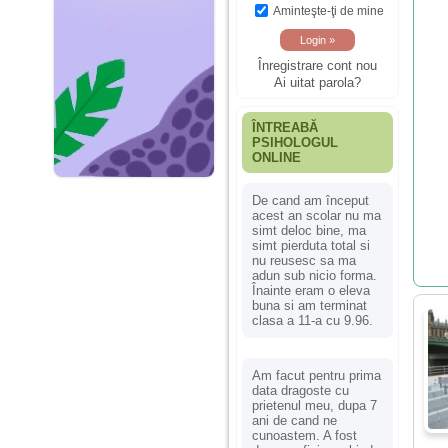
Aminteşte-ţi de mine
Înregistrare cont nou
Ai uitat parola?
ÎNTREABĂ
PSIHOLOGUL
ONLINE
De cand am început
acest an scolar nu ma
simt deloc bine, ma
simt pierduta total si
nu reusesc sa ma
adun sub nicio forma.
Înainte eram o eleva
buna si am terminat
clasa a 11-a cu 9.96.
Am facut pentru prima
data dragoste cu
prietenul meu, dupa 7
ani de cand ne
cunoastem. A fost