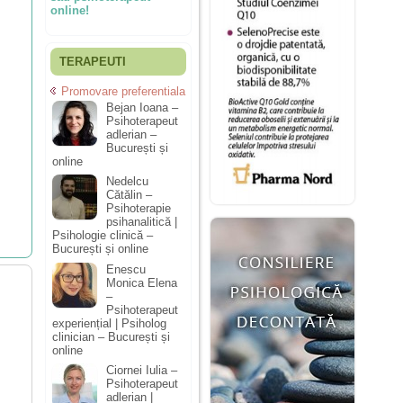
online!
TERAPEUTI
Promovare preferentiala
Bejan Ioana –
Psihoterapeut
adlerian –
București și
online
Nedelcu
Cătălin –
Psihoterapie
psihanalitică |
Psihologie clinică –
București și online
Enescu
Monica Elena
–
Psihoterapeut
experiențial | Psiholog
clinician – București și
online
Ciornei Iulia –
Psihoterapeut
adlerian |