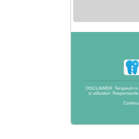
nimanui nu ii pasa de
mine. Din cauza asta
am inceput sa beau
alcool si am inceput
sa ma culc cu barbati
pentru bani.
DISCLAIMER: Terapeuti.ro nu
si utilizatori. Raspunsuril
Continu