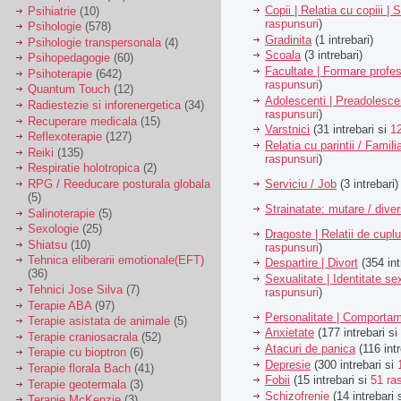
Copii | Relatia cu copiii | 
Psihiatrie
(10)
raspunsuri
)
Psihologie
(578)
Gradinita
(1 intrebari)
Psihologie transpersonala
(4)
Scoala
(3 intrebari)
Psihopedagogie
(60)
Facultate | Formare profes
Psihoterapie
(642)
raspunsuri
)
Quantum Touch
(12)
Adolescenti | Preadolesce
Radiestezie si inforenergetica
(34)
raspunsuri
)
Recuperare medicala
(15)
Varstnici
(31 intrebari si
1
Reflexoterapie
(127)
Relatia cu parintii / Famili
Reiki
(135)
raspunsuri
)
Respiratie holotropica
(2)
Serviciu / Job
(3 intrebari)
RPG / Reeducare posturala globala
(5)
Strainatate: mutare / dive
Salinoterapie
(5)
Sexologie
(25)
Dragoste | Relatii de cuplu
Shiatsu
(10)
raspunsuri
)
Tehnica eliberarii emotionale(EFT)
Despartire | Divort
(354 int
(36)
Sexualitate | Identitate se
Tehnici Jose Silva
(7)
raspunsuri
)
Terapie ABA
(97)
Personalitate | Comporta
Terapie asistata de animale
(5)
Anxietate
(177 intrebari si
Terapie craniosacrala
(52)
Atacuri de panica
(116 intr
Terapie cu bioptron
(6)
Depresie
(300 intrebari si
Terapie florala Bach
(41)
Fobii
(15 intrebari si
51 ra
Terapie geotermala
(3)
Schizofrenie
(14 intrebari 
Terapie McKenzie
(3)