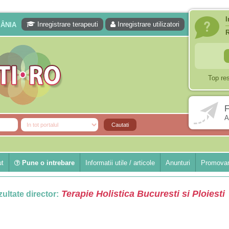
I
Inregistrare terapeuti
Inregistrare utilizatori
MÂNIA
Top re
F
A
ut
Pune o intrebare
Informatii utile / articole
Anunturi
Promovar
Terapie Holistica Bucuresti si Ploiesti
ultate director: