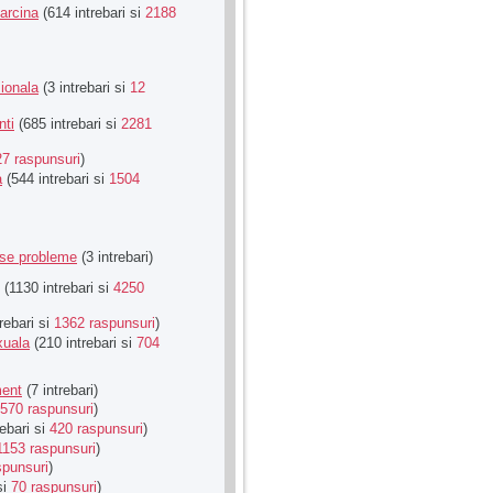
Sarcina
(614 intrebari si
2188
ionala
(3 intrebari si
12
nti
(685 intrebari si
2281
27 raspunsuri
)
a
(544 intrebari si
1504
rse probleme
(3 intrebari)
(1130 intrebari si
4250
rebari si
1362 raspunsuri
)
xuala
(210 intrebari si
704
ment
(7 intrebari)
570 raspunsuri
)
ebari si
420 raspunsuri
)
1153 raspunsuri
)
spunsuri
)
si
70 raspunsuri
)