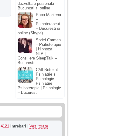
dezvoltare personală –
București și online
Popa Marilena
–
Psihoterapeut
– Bucuresti si
online (Skype)
Sorici Carmen
– Psihoterapie
| Hipnoza |
NLP |
Consiliere SleepTalk –
Bucuresti
CMI Botezat
Psihiatrie si
Psihologie –
Psihiatrie |
Psihoterapie | Psihologie
– Bucuresti
Vezi toate
u
4121
intrebari
|