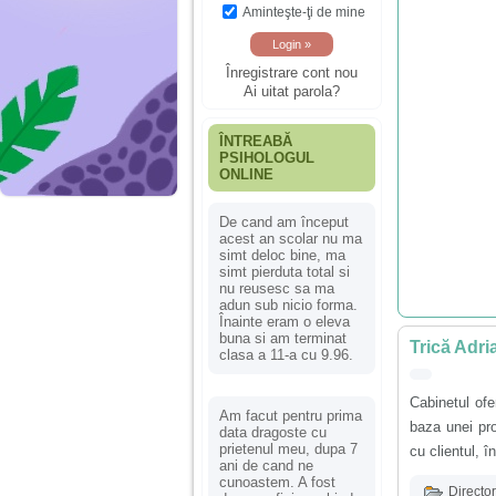
Aminteşte-ţi de mine
Înregistrare cont nou
Ai uitat parola?
ÎNTREABĂ
PSIHOLOGUL
ONLINE
De cand am început
acest an scolar nu ma
simt deloc bine, ma
simt pierduta total si
nu reusesc sa ma
adun sub nicio forma.
Înainte eram o eleva
buna si am terminat
Trică Adri
clasa a 11-a cu 9.96.
Cabinetul ofe
Am facut pentru prima
baza unei pro
data dragoste cu
prietenul meu, dupa 7
cu clientul, î
ani de cand ne
cunoastem. A fost
Director