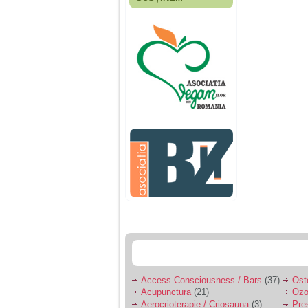
Fiica mea s-a nascut
cand eu aveam 17
ani, privind in urma
realizez cat de multe
greseli am facut in
educatia si cresterea
ei, am fost o mama
egoista, preocupata
de implinirea
profesionala, cand ea
era mica am neglijat-
o, ba chiar am fost si
agresiva, orice
greseala era taxata cu
o palma sau pedepse.
De 4 ani am o relatie
serioasa cu un barbat
in varsta de 32 de ani,
iar de aproximativ un
an jumate a inceput
sa se manifeste o
situatie care pe mine
ma deranjeaza.
Access Consciousness / Bars
(37)
Ost
Acupunctura
(21)
Ozo
Ma aflu aici pentru ca
Aerocrioterapie / Criosauna
(3)
Pre