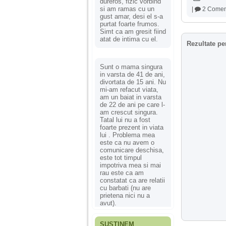
dureros, fizic vorbind
si am ramas cu un
|
2 Coment
gust amar, desi el s-a
purtat foarte frumos.
Simt ca am gresit fiind
atat de intima cu el.
Rezultate pe
Sunt o mama singura
in varsta de 41 de ani,
divortata de 15 ani. Nu
mi-am refacut viata,
am un baiat in varsta
de 22 de ani pe care l-
am crescut singura.
Tatal lui nu a fost
foarte prezent in viata
lui . Problema mea
este ca nu avem o
comunicare deschisa,
este tot timpul
impotriva mea si mai
rau este ca am
constatat ca are relatii
cu barbati (nu are
prietena nici nu a
avut).
SUSȚINEM