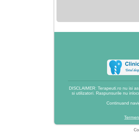
nimanui nu ii pasa de
mine. Din cauza asta
am inceput sa beau
alcool si am inceput
sa ma culc cu barbati
pentru bani.
DISCLAIMER: Terapeuti.ro nu isi asu
si utilizatori. Raspunsurile nu inlo
Continuand navig
Termeni
Cop