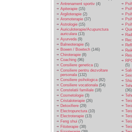
vreau sa stiu daca am
Antrenament sportiv
(4)
Psih
nevoie de un psiholog
Apiterapie
(15)
Psi
sau psihiatru.
Argiloterapie
(2)
Psi
Aromoterapie
(37)
Psi
Astrologie
(15)
Psi
Sunt casatorita, am
Auriculoterapie/Acupunctura
Qua
31 de ani si un copil in
auriculara
(13)
varsta de 2 ani care
Radi
mi-e lumina ochilor.
Ayurveda
(9)
Rec
De ceva timp simt ca
Balneoterapie
(5)
Ref
mi s-a adunat
Bowen / Bowtech
(146)
Rei
oboseala, o oboseala
Chiroterapie
(8)
Resp
cronica de care nu pot
Coaching
(96)
RPG
scapa si simt ca din
Consiliere genetica
(1)
(5)
cauza ei nu pot
controla nervii si
Consiliere pentru dezvoltare
Sal
cateodata are copilul
personala
(132)
Sex
de suferit.
Consiliere psihologica
(82)
Shi
Consiliere vocationala
(54)
Teh
Constelatii familiale
(18)
(36)
Am o bariera peste
Cosmetologie
(3)
Teh
care nu pot trece:
Cristaloterapie
(26)
Ter
prietena mea a ramas
Detoxifiere
(29)
Ter
insarcinata cu o fata.
Electropunctura
(10)
Ter
Am fost de comun
Electroterapie
(13)
Ter
acord sa facem un
copil, cu gandul ca e
Feng shui
(7)
Tera
baiat.
Fitoterapie
(38)
Ter
Fizioterapie
(39)
Ter