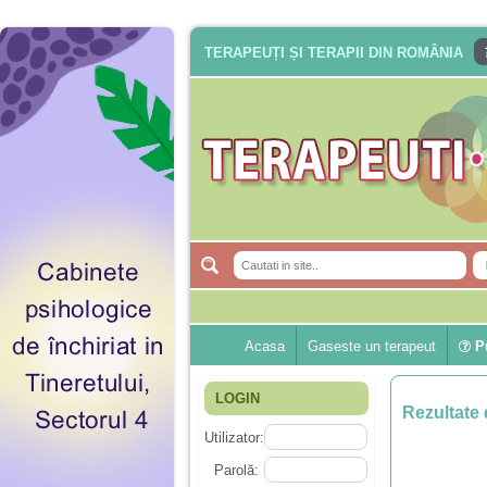
TERAPEUȚI ȘI TERAPII DIN ROMÂNIA
Acasa
Gaseste un terapeut
Pu
LOGIN
Rezultate 
Utilizator:
Parolă: