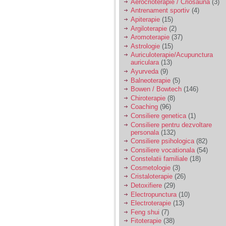
vreau sa stiu daca am
Aerocrioterapie / Criosauna
(3)
nevoie de un psiholog
Antrenament sportiv
(4)
sau psihiatru.
Apiterapie
(15)
Argiloterapie
(2)
Aromoterapie
(37)
Sunt casatorita, am
Astrologie
(15)
31 de ani si un copil in
Auriculoterapie/Acupunctura
varsta de 2 ani care
auriculara
(13)
mi-e lumina ochilor.
Ayurveda
(9)
De ceva timp simt ca
Balneoterapie
(5)
mi s-a adunat
oboseala, o oboseala
Bowen / Bowtech
(146)
cronica de care nu pot
Chiroterapie
(8)
scapa si simt ca din
Coaching
(96)
cauza ei nu pot
Consiliere genetica
(1)
controla nervii si
Consiliere pentru dezvoltare
cateodata are copilul
personala
(132)
de suferit.
Consiliere psihologica
(82)
Consiliere vocationala
(54)
Constelatii familiale
(18)
Am o bariera peste
Cosmetologie
(3)
care nu pot trece:
Cristaloterapie
(26)
prietena mea a ramas
insarcinata cu o fata.
Detoxifiere
(29)
Am fost de comun
Electropunctura
(10)
acord sa facem un
Electroterapie
(13)
copil, cu gandul ca e
Feng shui
(7)
baiat.
Fitoterapie
(38)