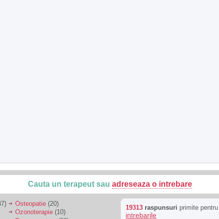
Cauta un terapeut sau
adreseaza o intrebare
7)
Osteopatie
(20)
19313
raspunsuri
primite pentr
Ozonoterapie
(10)
intrebarile