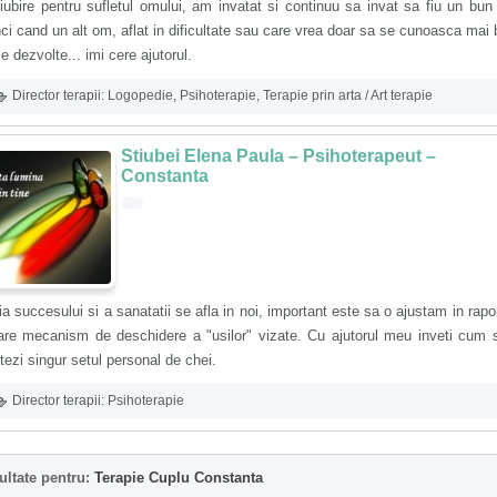
iubire pentru sufletul omului, am invatat si continuu sa invat sa fiu un bun
ci cand un alt om, aflat in dificultate sau care vrea doar sa se cunoasca mai 
e dezvolte... imi cere ajutorul.
Director terapii:
Logopedie
,
Psihoterapie
,
Terapie prin arta / Art terapie
Stiubei Elena Paula – Psihoterapeut –
Constanta
a succesului si a sanatatii se afla in noi, important este sa o ajustam in rapo
are mecanism de deschidere a "usilor" vizate. Cu ajutorul meu inveti cum s
tezi singur setul personal de chei.
Director terapii:
Psihoterapie
ultate pentru:
Terapie Cuplu Constanta