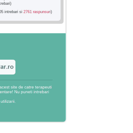
trebari)
5 intrebari si
2761 raspunsuri
)
cest site de catre terapeuti
rientare! Nu puneti intrebari
utilizarii.