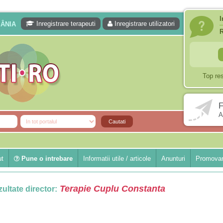
I
Inregistrare terapeuti
Inregistrare utilizatori
MÂNIA
Top re
F
A
ut
Pune o intrebare
Informatii utile / articole
Anunturi
Promovar
Terapie Cuplu Constanta
ultate director: