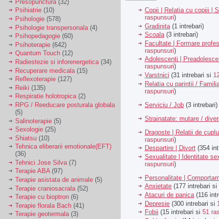
Presopunctura
(32)
Copii | Relatia cu copiii | 
Psihiatrie
(10)
raspunsuri
)
Psihologie
(578)
Gradinita
(1 intrebari)
Psihologie transpersonala
(4)
Scoala
(3 intrebari)
Psihopedagogie
(60)
Facultate | Formare profes
Psihoterapie
(642)
raspunsuri
)
Quantum Touch
(12)
Adolescenti | Preadolesce
Radiestezie si inforenergetica
(34)
raspunsuri
)
Recuperare medicala
(15)
Varstnici
(31 intrebari si
1
Reflexoterapie
(127)
Relatia cu parintii / Famili
Reiki
(135)
raspunsuri
)
Respiratie holotropica
(2)
Serviciu / Job
(3 intrebari)
RPG / Reeducare posturala globala
(5)
Strainatate: mutare / dive
Salinoterapie
(5)
Sexologie
(25)
Dragoste | Relatii de cuplu
Shiatsu
(10)
raspunsuri
)
Tehnica eliberarii emotionale(EFT)
Despartire | Divort
(354 int
(36)
Sexualitate | Identitate se
Tehnici Jose Silva
(7)
raspunsuri
)
Terapie ABA
(97)
Personalitate | Comporta
Terapie asistata de animale
(5)
Anxietate
(177 intrebari si
Terapie craniosacrala
(52)
Atacuri de panica
(116 intr
Terapie cu bioptron
(6)
Depresie
(300 intrebari si
Terapie florala Bach
(41)
Fobii
(15 intrebari si
51 ra
Terapie geotermala
(3)