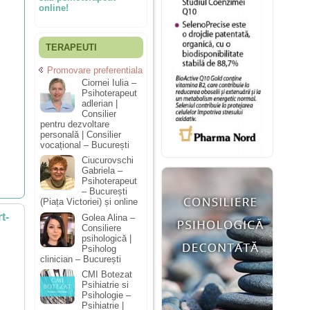
online!
TERAPEUTI
Promovare preferentiala
Ciornei Iulia –
Psihoterapeut
adlerian |
Consilier
pentru dezvoltare
personală | Consilier
vocațional – București
Ciucurovschi
Gabriela –
Psihoterapeut
– București
(Piața Victoriei) și online
t-
Golea Alina –
Consiliere
psihologică |
Psiholog
clinician – București
CMI Botezat
Psihiatrie si
Psihologie –
Psihiatrie |