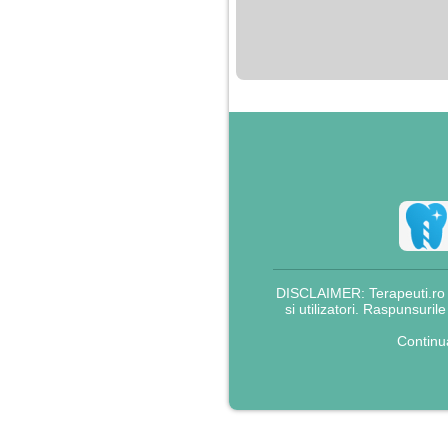
nimanui nu ii pasa de
mine. Din cauza asta
am inceput sa beau
alcool si am inceput
sa ma culc cu barbati
pentru bani.
DISCLAIMER: Terapeuti.ro nu
si utilizatori. Raspunsuril
Continu