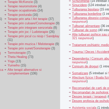
Schizofrenie
(14 intrebari 
Terapie McKenzie
(3)
Sinucidere
(124 intrebari 
Terapie neuromotorie
(4)
Tulburarea bipolara
(15 int
Terapie ocupationala
(14)
Tulburarea borderline
(1 in
Terapie posturala
(16)
Tulburarea obsesiv-compu
6)
Terapie prin arta / Art terapie
(37)
raspunsuri
)
Terapie prin culoare/Cromoterapie
(9)
Tulburari alimentare
(36 in
Terapie prin integrare senzoriala
(8)
Tulburari de somn
(40 intr
Terapie prin joc / Ludoterapie
(26)
Alte tulburari psihice sa
Terapie prin jocul cu nisip / Sandplay
321 raspunsuri
)
(11)
Terapie prin muzica / Meloterapie
(9)
Tratament psihiatric med
Terapie prin sunet/Sonoterapie
(3)
Trauma | Deces | Acciden
Termoterapie
(7)
)
Theta Healing
(73)
Dependenta | Consum abu
Yoga
(13)
raspunsuri
)
Yumeiho
(15)
Consum de droguri
(1 intr
ica
Alte terapii alternative si
Somatizare
(5 intrebari si
complementare
(106)
Afectiuni fizice | Boala fiz
raspunsuri
)
Recomandari de carti de p
Recomandari de psihologi 
Despre terapii / terapeuti
(
Despre profesia de psiholo
Asistenta sociala
(1 intreb