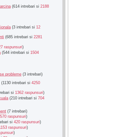
Sarcina
(614 intrebari si
2188
ionala
(3 intrebari si
12
nti
(685 intrebari si
2281
27 raspunsuri
)
a
(544 intrebari si
1504
rse probleme
(3 intrebari)
(1130 intrebari si
4250
rebari si
1362 raspunsuri
)
xuala
(210 intrebari si
704
ment
(7 intrebari)
570 raspunsuri
)
ebari si
420 raspunsuri
)
1153 raspunsuri
)
spunsuri
)