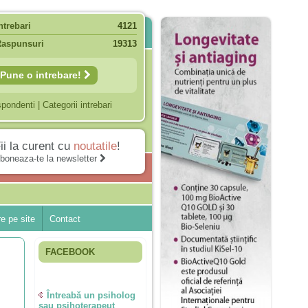
ntrebari
4121
Raspunsuri
19313
Pune o intrebare!
spondenti
|
Categorii intrebari
ii la curent cu
noutatile
!
boneaza-te la newsletter
e pe site
Contact
FACEBOOK
Întreabă un psiholog
sau psihoterapeut