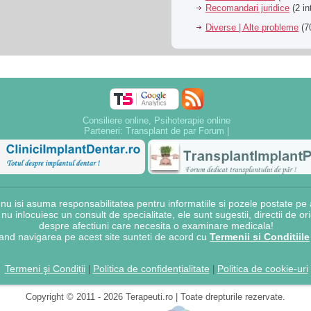
Recomandari juridice
(2 in
Diverse | Alte probleme
(70
Consiliere online, Psihoterapie online
Parteneri:
Transplant de par Forum
|
 isi asuma responsabilitatea pentru informatiile si pozele postate pe a
e nu inlocuiesc un consult de specialitate, ele sunt sugestii, directii de o
despre afectiuni care necesita o examinare medicala!
and navigarea pe acest site sunteti de acord cu
Termenii si Conditiile
Termeni şi Condiții
Politica de confidențialitate
Politica de cookie-uri
|
|
Copyright © 2011 - 2026 Terapeuti.ro | Toate drepturile rezervate.