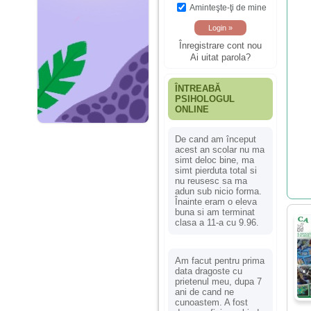
Aminteşte-ţi de mine
Înregistrare cont nou
Ai uitat parola?
ÎNTREABĂ
PSIHOLOGUL
ONLINE
De cand am început
acest an scolar nu ma
simt deloc bine, ma
simt pierduta total si
nu reusesc sa ma
adun sub nicio forma.
Înainte eram o eleva
buna si am terminat
clasa a 11-a cu 9.96.
Am facut pentru prima
data dragoste cu
prietenul meu, dupa 7
ani de cand ne
cunoastem. A fost