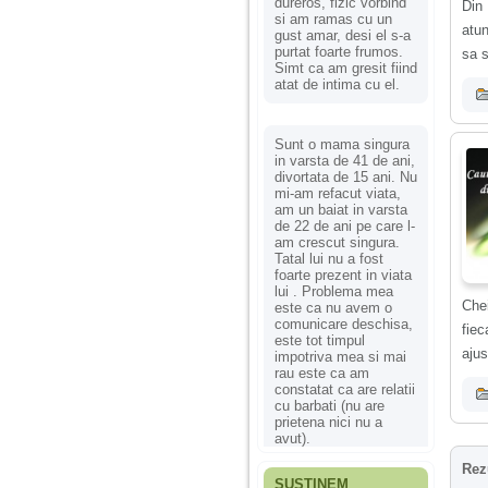
dureros, fizic vorbind
Din 
si am ramas cu un
atun
gust amar, desi el s-a
purtat foarte frumos.
sa s
Simt ca am gresit fiind
atat de intima cu el.
Sunt o mama singura
in varsta de 41 de ani,
divortata de 15 ani. Nu
mi-am refacut viata,
am un baiat in varsta
de 22 de ani pe care l-
am crescut singura.
Tatal lui nu a fost
foarte prezent in viata
lui . Problema mea
Chei
este ca nu avem o
comunicare deschisa,
fiec
este tot timpul
ajus
impotriva mea si mai
rau este ca am
constatat ca are relatii
cu barbati (nu are
prietena nici nu a
avut).
Rez
SUSȚINEM