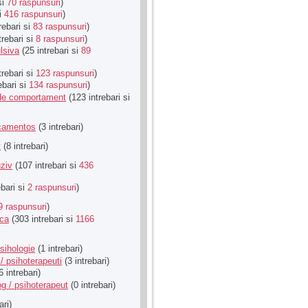
si
70 raspunsuri
)
si
416 raspunsuri
)
rebari si
83 raspunsuri
)
trebari si
8 raspunsuri
)
lsiva
(25 intrebari si
89
trebari si
123 raspunsuri
)
ebari si
134 raspunsuri
)
u de comportament
(123 intrebari si
icamentos
(3 intrebari)
t
(8 intrebari)
ziv
(107 intrebari si
436
ebari si
2 raspunsuri
)
9 raspunsuri
)
ica
(303 intrebari si
1166
sihologie
(1 intrebari)
/ psihoterapeuti
(3 intrebari)
6 intrebari)
g / psihoterapeut
(0 intrebari)
ari)