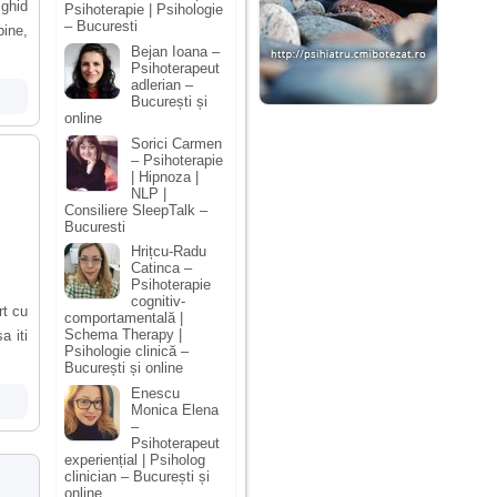
 ghid
Psihoterapie | Psihologie
– Bucuresti
bine,
Bejan Ioana –
Psihoterapeut
adlerian –
București și
online
Sorici Carmen
– Psihoterapie
| Hipnoza |
NLP |
Consiliere SleepTalk –
Bucuresti
Hrițcu-Radu
Catinca –
Psihoterapie
cognitiv-
rt cu
comportamentală |
Schema Therapy |
a iti
Psihologie clinică –
București și online
Enescu
Monica Elena
–
Psihoterapeut
experiențial | Psiholog
clinician – București și
online