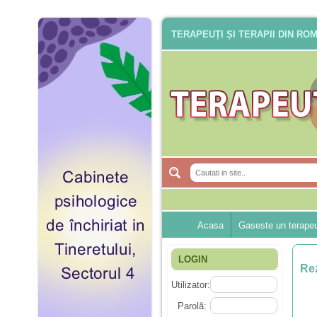
TERAPEUȚI ȘI TERAPII DIN RO
Acasa
Gaseste un terape
LOGIN
Rez
Utilizator:
Parolă: