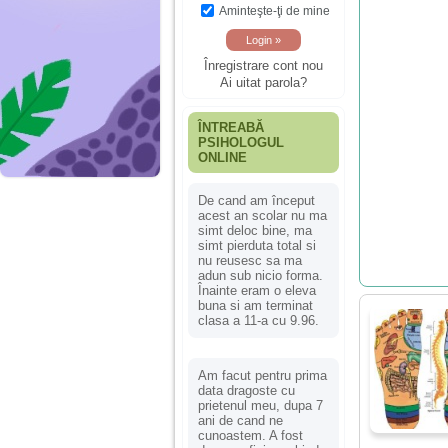
Aminteşte-ţi de mine
Înregistrare cont nou
Ai uitat parola?
ÎNTREABĂ
PSIHOLOGUL
ONLINE
De cand am început
acest an scolar nu ma
simt deloc bine, ma
simt pierduta total si
nu reusesc sa ma
adun sub nicio forma.
Înainte eram o eleva
buna si am terminat
clasa a 11-a cu 9.96.
Am facut pentru prima
data dragoste cu
prietenul meu, dupa 7
ani de cand ne
cunoastem. A fost