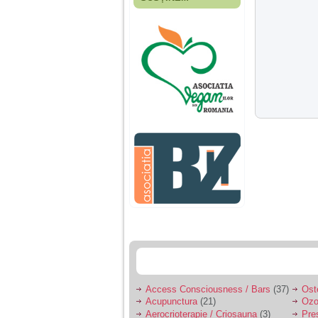
Fiica mea s-a nascut
cand eu aveam 17
ani, privind in urma
realizez cat de multe
greseli am facut in
educatia si cresterea
ei, am fost o mama
egoista, preocupata
de implinirea
profesionala, cand ea
era mica am neglijat-
o, ba chiar am fost si
agresiva, orice
greseala era taxata cu
o palma sau pedepse.
De 4 ani am o relatie
serioasa cu un barbat
in varsta de 32 de ani,
iar de aproximativ un
an jumate a inceput
sa se manifeste o
situatie care pe mine
ma deranjeaza.
Access Consciousness / Bars
(37)
Ost
Acupunctura
(21)
Ozo
Ma aflu aici pentru ca
Aerocrioterapie / Criosauna
(3)
Pre