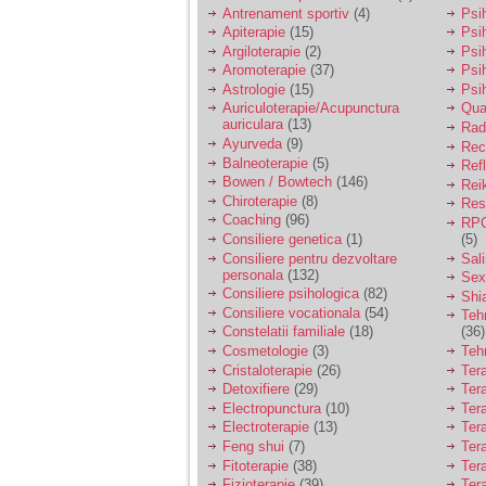
vreau sa stiu daca am
Antrenament sportiv
(4)
Psih
nevoie de un psiholog
Apiterapie
(15)
Psi
sau psihiatru.
Argiloterapie
(2)
Psi
Aromoterapie
(37)
Psi
Astrologie
(15)
Psi
Sunt casatorita, am
Auriculoterapie/Acupunctura
Qua
31 de ani si un copil in
auriculara
(13)
varsta de 2 ani care
Radi
mi-e lumina ochilor.
Ayurveda
(9)
Rec
De ceva timp simt ca
Balneoterapie
(5)
Ref
mi s-a adunat
Bowen / Bowtech
(146)
Rei
oboseala, o oboseala
Chiroterapie
(8)
Resp
cronica de care nu pot
Coaching
(96)
RPG
scapa si simt ca din
Consiliere genetica
(1)
(5)
cauza ei nu pot
controla nervii si
Consiliere pentru dezvoltare
Sal
cateodata are copilul
personala
(132)
Sex
de suferit.
Consiliere psihologica
(82)
Shi
Consiliere vocationala
(54)
Teh
Constelatii familiale
(18)
(36)
Am o bariera peste
Cosmetologie
(3)
Teh
care nu pot trece:
Cristaloterapie
(26)
Ter
prietena mea a ramas
Detoxifiere
(29)
Ter
insarcinata cu o fata.
Electropunctura
(10)
Ter
Am fost de comun
Electroterapie
(13)
Ter
acord sa facem un
copil, cu gandul ca e
Feng shui
(7)
Tera
baiat.
Fitoterapie
(38)
Ter
Fizioterapie
(39)
Ter