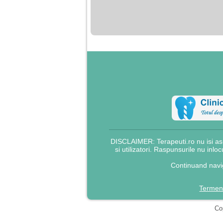
nimanui nu ii pasa de
mine. Din cauza asta
am inceput sa beau
alcool si am inceput
sa ma culc cu barbati
pentru bani.
DISCLAIMER: Terapeuti.ro nu isi asu
si utilizatori. Raspunsurile nu inlo
Continuand navig
Termeni
Cop