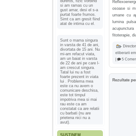
dureros, fizic vorbind
Reflexoenergo
si am ramas cu un
osoase si mu
gust amar, desi el s-a
purtat foarte frumos.
umane cu ap
Simt ca am gresit fiind
lumina pulsa
atat de intima cu el.
acupunctura 
fitoterapie, d
Sunt o mama singura
in varsta de 41 de ani,
Director
divortata de 15 ani. Nu
eliberarii e
mi-am refacut viata,
am un baiat in varsta
|
5 Coment
de 22 de ani pe care l-
am crescut singura.
Tatal lui nu a fost
foarte prezent in viata
Rezultate pe
lui . Problema mea
este ca nu avem o
comunicare deschisa,
este tot timpul
impotriva mea si mai
rau este ca am
constatat ca are relatii
cu barbati (nu are
prietena nici nu a
avut).
SUSȚINEM