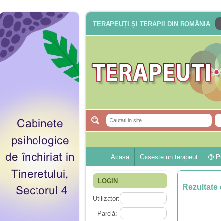
TERAPEUȚI ȘI TERAPII DIN ROMÂNIA
Acasa
Gaseste un terapeut
Pu
LOGIN
Rezultate 
Utilizator:
Parolă: