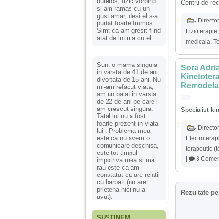
dureros, fizic vorbind
Centru de rec
si am ramas cu un
gust amar, desi el s-a
Director
purtat foarte frumos.
Simt ca am gresit fiind
Fizioterapie
atat de intima cu el.
medicala
,
Te
Sunt o mama singura
Sora Adri
in varsta de 41 de ani,
Kinetoterap
divortata de 15 ani. Nu
Remodelar
mi-am refacut viata,
am un baiat in varsta
de 22 de ani pe care l-
am crescut singura.
Specialist ki
Tatal lui nu a fost
foarte prezent in viata
Director
lui . Problema mea
este ca nu avem o
Electroterap
comunicare deschisa,
terapeutic (t
este tot timpul
|
3 Coment
impotriva mea si mai
rau este ca am
constatat ca are relatii
cu barbati (nu are
prietena nici nu a
Rezultate pe
avut).
SUSȚINEM