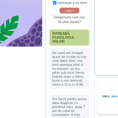
Aminteşte-ţi de mine
Înregistrare cont nou
Ai uitat parola?
ÎNTREABĂ
PSIHOLOGUL
ONLINE
De cand am început
acest an scolar nu ma
simt deloc bine, ma
simt pierduta total si
nu reusesc sa ma
adun sub nicio forma.
Înainte eram o eleva
buna si am terminat
clasa a 11-a cu 9.96.
Am facut pentru prima
data dragoste cu
prietenul meu, dupa 7
ani de cand ne
cunoastem. A fost