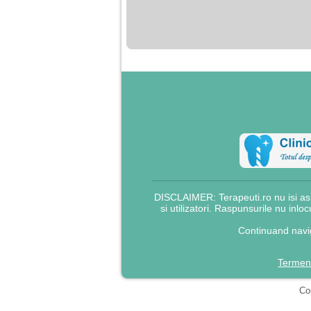
nimanui nu ii pasa de
mine. Din cauza asta
am inceput sa beau
alcool si am inceput
sa ma culc cu barbati
pentru bani.
DISCLAIMER: Terapeuti.ro nu isi asu
si utilizatori. Raspunsurile nu inlo
Continuand navig
Termeni
Cop