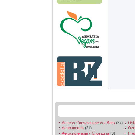
Fiica mea s-a nascut
cand eu aveam 17
ani, privind in urma
realizez cat de multe
greseli am facut in
educatia si cresterea
ei, am fost o mama
egoista, preocupata
de implinirea
profesionala, cand ea
era mica am neglijat-
o, ba chiar am fost si
agresiva, orice
greseala era taxata cu
o palma sau pedepse.
De 4 ani am o relatie
serioasa cu un barbat
in varsta de 32 de ani,
iar de aproximativ un
an jumate a inceput
sa se manifeste o
situatie care pe mine
ma deranjeaza.
Access Consciousness / Bars
(37)
Ost
Acupunctura
(21)
Ozo
Ma aflu aici pentru ca
Aerocrioterapie / Criosauna
(3)
Pre