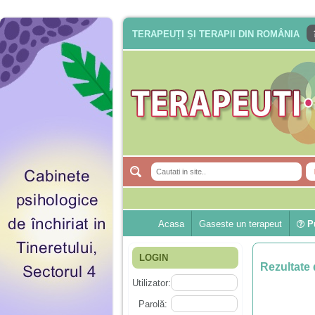
TERAPEUȚI ȘI TERAPII DIN ROMÂNIA
Acasa
Gaseste un terapeut
Pu
LOGIN
Rezultate 
Utilizator:
Parolă: