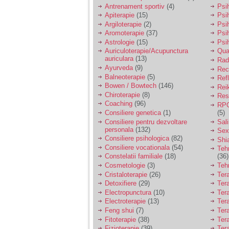
vreau sa stiu daca am
Antrenament sportiv
(4)
Psih
nevoie de un psiholog
Apiterapie
(15)
Psi
sau psihiatru.
Argiloterapie
(2)
Psi
Aromoterapie
(37)
Psi
Astrologie
(15)
Psi
Sunt casatorita, am
Auriculoterapie/Acupunctura
Qua
31 de ani si un copil in
auriculara
(13)
varsta de 2 ani care
Radi
mi-e lumina ochilor.
Ayurveda
(9)
Rec
De ceva timp simt ca
Balneoterapie
(5)
Ref
mi s-a adunat
Bowen / Bowtech
(146)
Rei
oboseala, o oboseala
Chiroterapie
(8)
Resp
cronica de care nu pot
Coaching
(96)
RPG
scapa si simt ca din
Consiliere genetica
(1)
(5)
cauza ei nu pot
controla nervii si
Consiliere pentru dezvoltare
Sal
cateodata are copilul
personala
(132)
Sex
de suferit.
Consiliere psihologica
(82)
Shi
Consiliere vocationala
(54)
Teh
Constelatii familiale
(18)
(36)
Am o bariera peste
Cosmetologie
(3)
Teh
care nu pot trece:
Cristaloterapie
(26)
Ter
prietena mea a ramas
Detoxifiere
(29)
Ter
insarcinata cu o fata.
Electropunctura
(10)
Ter
Am fost de comun
Electroterapie
(13)
Ter
acord sa facem un
copil, cu gandul ca e
Feng shui
(7)
Tera
baiat.
Fitoterapie
(38)
Ter
Fizioterapie
(39)
Ter