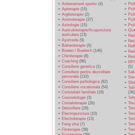
vreau sa stiu daca am
Antrenament sportiv
(4)
Psih
nevoie de un psiholog
Apiterapie
(15)
Psi
sau psihiatru.
Argiloterapie
(2)
Psi
Aromoterapie
(37)
Psi
Astrologie
(15)
Psi
Sunt casatorita, am
Auriculoterapie/Acupunctura
Qua
31 de ani si un copil in
auriculara
(13)
varsta de 2 ani care
Radi
mi-e lumina ochilor.
Ayurveda
(9)
Rec
De ceva timp simt ca
Balneoterapie
(5)
Ref
mi s-a adunat
Bowen / Bowtech
(146)
Rei
oboseala, o oboseala
Chiroterapie
(8)
Resp
cronica de care nu pot
Coaching
(96)
RPG
scapa si simt ca din
Consiliere genetica
(1)
(5)
cauza ei nu pot
controla nervii si
Consiliere pentru dezvoltare
Sal
cateodata are copilul
personala
(132)
Sex
de suferit.
Consiliere psihologica
(82)
Shi
Consiliere vocationala
(54)
Teh
Constelatii familiale
(18)
(36)
Am o bariera peste
Cosmetologie
(3)
Teh
care nu pot trece:
Cristaloterapie
(26)
Ter
prietena mea a ramas
Detoxifiere
(29)
Ter
insarcinata cu o fata.
Electropunctura
(10)
Ter
Am fost de comun
Electroterapie
(13)
Ter
acord sa facem un
copil, cu gandul ca e
Feng shui
(7)
Tera
baiat.
Fitoterapie
(38)
Ter
Fizioterapie
(39)
Ter