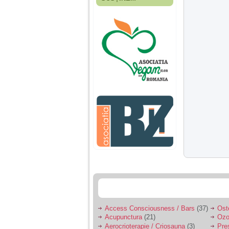
Fiica mea s-a nascut
cand eu aveam 17
ani, privind in urma
realizez cat de multe
greseli am facut in
educatia si cresterea
ei, am fost o mama
egoista, preocupata
de implinirea
profesionala, cand ea
era mica am neglijat-
o, ba chiar am fost si
agresiva, orice
greseala era taxata cu
o palma sau pedepse.
De 4 ani am o relatie
serioasa cu un barbat
in varsta de 32 de ani,
iar de aproximativ un
an jumate a inceput
sa se manifeste o
situatie care pe mine
ma deranjeaza.
Access Consciousness / Bars
(37)
Ost
Acupunctura
(21)
Ozo
Ma aflu aici pentru ca
Aerocrioterapie / Criosauna
(3)
Pre