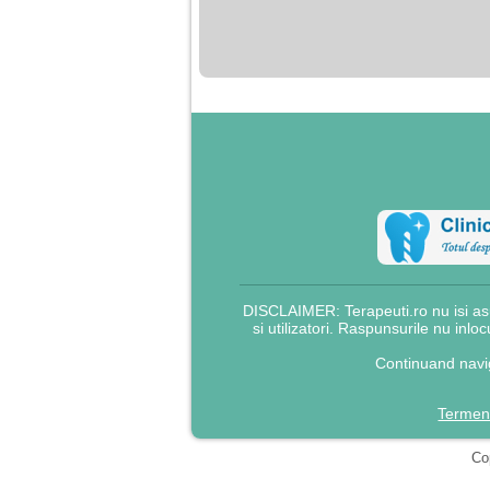
nimanui nu ii pasa de
mine. Din cauza asta
am inceput sa beau
alcool si am inceput
sa ma culc cu barbati
pentru bani.
DISCLAIMER: Terapeuti.ro nu isi asu
si utilizatori. Raspunsurile nu inlo
Continuand navig
Termeni
Cop