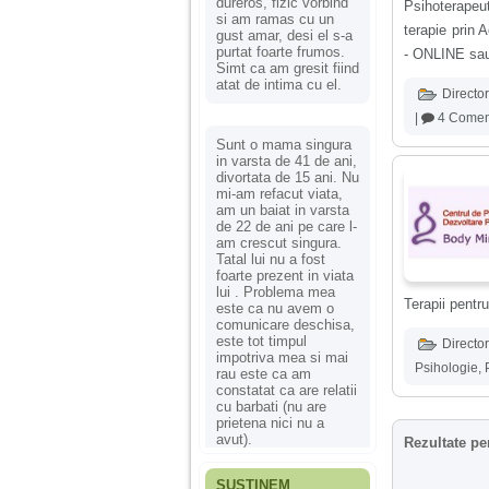
dureros, fizic vorbind
Psihoterapeu
si am ramas cu un
terapie prin 
gust amar, desi el s-a
purtat foarte frumos.
- ONLINE sau
Simt ca am gresit fiind
atat de intima cu el.
Director
|
4 Coment
Sunt o mama singura
in varsta de 41 de ani,
divortata de 15 ani. Nu
mi-am refacut viata,
am un baiat in varsta
de 22 de ani pe care l-
am crescut singura.
Tatal lui nu a fost
foarte prezent in viata
lui . Problema mea
Terapii pentru
este ca nu avem o
comunicare deschisa,
este tot timpul
Director
impotriva mea si mai
Psihologie
,
rau este ca am
constatat ca are relatii
cu barbati (nu are
prietena nici nu a
avut).
Rezultate pe
SUSȚINEM