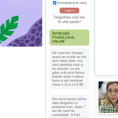
Aminteşte-ţi de mine
Înregistrare cont nou
Ai uitat parola?
ÎNTREABĂ
PSIHOLOGUL
ONLINE
De cand am început
acest an scolar nu ma
simt deloc bine, ma
simt pierduta total si
nu reusesc sa ma
adun sub nicio forma.
Înainte eram o eleva
buna si am terminat
clasa a 11-a cu 9.96.
Am facut pentru prima
data dragoste cu
prietenul meu, dupa 7
ani de cand ne
cunoastem. A fost