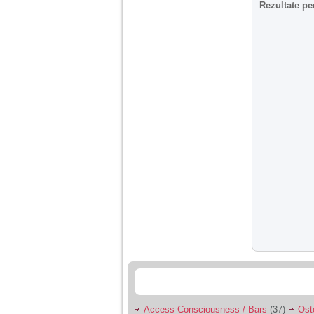
Rezultate pe
Am 14 ani si o mare
problema. Acum 8 luni
am inceput o relatie
cu un baiat in varsta
de 20 de ani, m-a
cucerit cu vorbe dulci,
cadouri, promisiuni de
casatorie, asa ca m-
am culcat cu el si in
scurt timp am ramas
insarcinata. El cand a
aflat a plecat in afara,
la munca, si a rupt
orice legatura cu
mine. Mama m-a batut
si m-a jignit in ultimul
hal, ba chiar m-a fortat
sa stau sa imi
introduca coada de
mop in vagin.
Am 20 ani si am avut
o viata foarte grea. O
familie care nu m-a
crescut cum trebuie,
tata alcoolic, mai
Access Consciousness / Bars
(37)
Ost