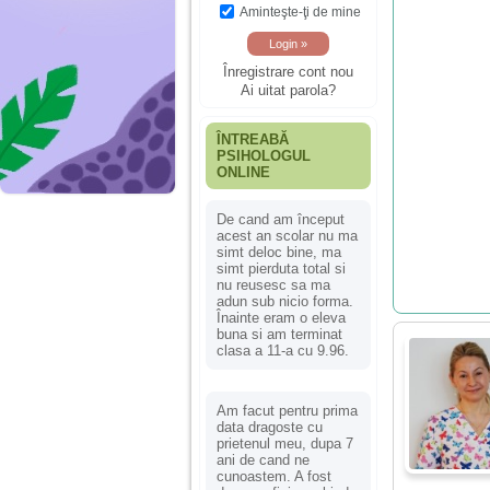
Aminteşte-ţi de mine
Înregistrare cont nou
Ai uitat parola?
ÎNTREABĂ
PSIHOLOGUL
ONLINE
De cand am început
acest an scolar nu ma
simt deloc bine, ma
simt pierduta total si
nu reusesc sa ma
adun sub nicio forma.
Înainte eram o eleva
buna si am terminat
clasa a 11-a cu 9.96.
Am facut pentru prima
data dragoste cu
prietenul meu, dupa 7
ani de cand ne
cunoastem. A fost