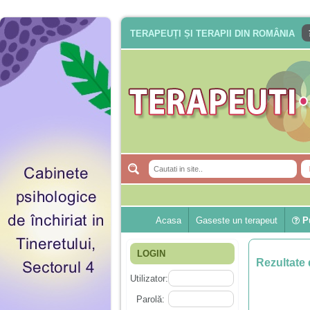
TERAPEUȚI ȘI TERAPII DIN ROMÂNIA
Acasa
Gaseste un terapeut
Pu
LOGIN
Rezultate 
Utilizator:
Parolă: