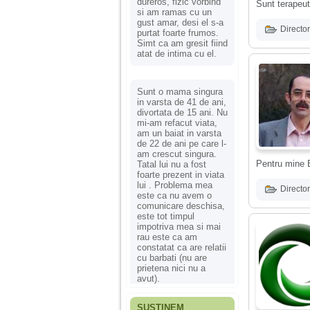
dureros, fizic vorbind
Sunt terapeu
si am ramas cu un
gust amar, desi el s-a
Director
purtat foarte frumos.
Simt ca am gresit fiind
atat de intima cu el.
Sunt o mama singura
in varsta de 41 de ani,
divortata de 15 ani. Nu
mi-am refacut viata,
am un baiat in varsta
de 22 de ani pe care l-
am crescut singura.
Pentru mine B
Tatal lui nu a fost
foarte prezent in viata
lui . Problema mea
Director
este ca nu avem o
comunicare deschisa,
este tot timpul
impotriva mea si mai
rau este ca am
constatat ca are relatii
cu barbati (nu are
prietena nici nu a
avut).
SUSȚINEM