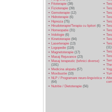
Fitoterapie
(38)
Ter
Fizioterapie
(39)
Ter
Gemoterapie
(12)
Ter
Hidroterapie
(6)
Ter
Hipnoza
(75)
Ter
Hirudoterapie/Terapia cu lipitori
(6)
Tera
Homeopatie
(31)
Ter
Iridologie
(6)
Tera
Kinetoterapie
(94)
Tera
Laserterapie
(13)
Tera
(11)
Logopedie
(118)
Ter
Magnetoterapie
(17)
Ter
Masaj Rejuvance
(23)
Ter
Masaj terapeutic (tehnici diverse)
(191)
The
Medicina alopata
(57)
Yog
Moxibustie
(10)
Yum
NLP / Programare neuro-lingvistica
Alte
(64)
com
Nutritie / Dietoterapie
(56)