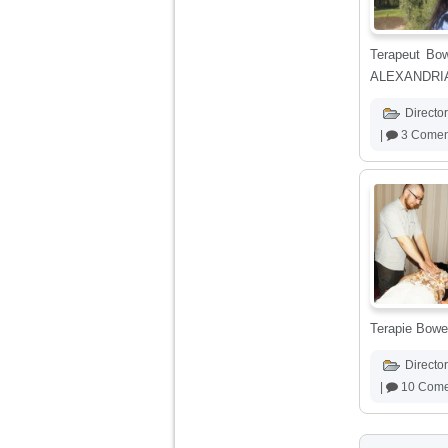
vreau sa stiu daca am
nevoie de un psiholog
sau psihiatru.
Terapeut Bow
ALEXANDRIA, r
Sunt casatorita, am
31 de ani si un copil in
Director
varsta de 2 ani care
mi-e lumina ochilor.
|
3 Coment
De ceva timp simt ca
mi s-a adunat
oboseala, o oboseala
cronica de care nu pot
scapa si simt ca din
cauza ei nu pot
controla nervii si
cateodata are copilul
de suferit.
Am o bariera peste
Terapie Bow
care nu pot trece:
prietena mea a ramas
Director
insarcinata cu o fata.
Am fost de comun
|
10 Comen
acord sa facem un
copil, cu gandul ca e
baiat.