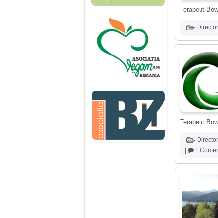
Fiica mea s-a nascut
Terapeut Bow
cand eu aveam 17
ani, privind in urma
realizez cat de multe
Director
greseli am facut in
educatia si cresterea
ei, am fost o mama
egoista, preocupata
de implinirea
profesionala, cand ea
era mica am neglijat-
o, ba chiar am fost si
agresiva, orice
greseala era taxata cu
o palma sau pedepse.
Terapeut Bow
De 4 ani am o relatie
Director
serioasa cu un barbat
in varsta de 32 de ani,
|
1 Comen
iar de aproximativ un
an jumate a inceput
sa se manifeste o
situatie care pe mine
ma deranjeaza.
Ma aflu aici pentru ca