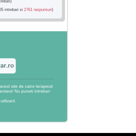
trebari)
5 intrebari si
2761 raspunsuri
)
cest site de catre terapeuti
rientare! Nu puneti intrebari
utilizarii.