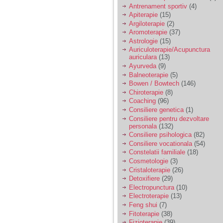
vreau sa stiu daca am
Antrenament sportiv
(4)
nevoie de un psiholog
Apiterapie
(15)
sau psihiatru.
Argiloterapie
(2)
Aromoterapie
(37)
Astrologie
(15)
Sunt casatorita, am
Auriculoterapie/Acupunctura
31 de ani si un copil in
auriculara
(13)
varsta de 2 ani care
mi-e lumina ochilor.
Ayurveda
(9)
De ceva timp simt ca
Balneoterapie
(5)
mi s-a adunat
Bowen / Bowtech
(146)
oboseala, o oboseala
Chiroterapie
(8)
cronica de care nu pot
Coaching
(96)
scapa si simt ca din
Consiliere genetica
(1)
cauza ei nu pot
controla nervii si
Consiliere pentru dezvoltare
cateodata are copilul
personala
(132)
de suferit.
Consiliere psihologica
(82)
Consiliere vocationala
(54)
Constelatii familiale
(18)
Am o bariera peste
Cosmetologie
(3)
care nu pot trece:
Cristaloterapie
(26)
prietena mea a ramas
Detoxifiere
(29)
insarcinata cu o fata.
Electropunctura
(10)
Am fost de comun
Electroterapie
(13)
acord sa facem un
copil, cu gandul ca e
Feng shui
(7)
baiat.
Fitoterapie
(38)
Fizioterapie
(39)