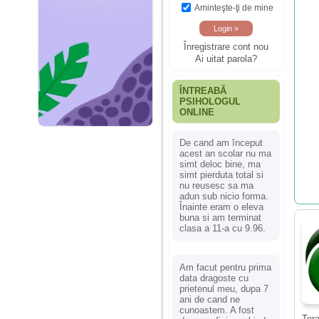
Aminteşte-ţi de mine
Înregistrare cont nou
Ai uitat parola?
ÎNTREABĂ
PSIHOLOGUL
ONLINE
De cand am început
acest an scolar nu ma
simt deloc bine, ma
simt pierduta total si
nu reusesc sa ma
adun sub nicio forma.
Înainte eram o eleva
buna si am terminat
clasa a 11-a cu 9.96.
Am facut pentru prima
data dragoste cu
prietenul meu, dupa 7
ani de cand ne
cunoastem. A fost
Tera