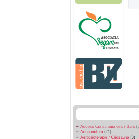
Fiica mea s-a nascut
cand eu aveam 17
ani, privind in urma
realizez cat de multe
greseli am facut in
educatia si cresterea
ei, am fost o mama
egoista, preocupata
de implinirea
profesionala, cand ea
era mica am neglijat-
o, ba chiar am fost si
agresiva, orice
greseala era taxata cu
o palma sau pedepse.
De 4 ani am o relatie
serioasa cu un barbat
in varsta de 32 de ani,
iar de aproximativ un
an jumate a inceput
sa se manifeste o
situatie care pe mine
ma deranjeaza.
Access Consciousness / Bars
(3
Acupunctura
(21)
Ma aflu aici pentru ca
Aerocrioterapie / Criosauna
(3)