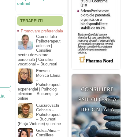
online!
TERAPEUTI
Promovare preferentiala
Ciornei Iulia –
Psihoterapeut
adlerian |
Consilier
pentru dezvoltare
personală | Consilier
vocațional – București
Enescu
Monica Elena
–
Psihoterapeut
experiențial | Psiholog
clinician – București și
ia
online
Ciucurovschi
Gabriela –
Psihoterapeut
– București
(Piața Victoriei) și online
Golea Alina –
Consiliere