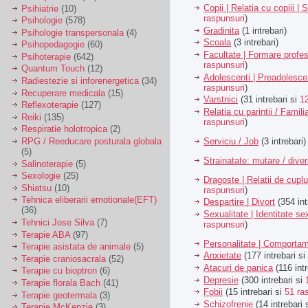
Copii | Relatia cu copiii | 
Psihiatrie
(10)
raspunsuri
)
Psihologie
(578)
Gradinita
(1 intrebari)
Psihologie transpersonala
(4)
Scoala
(3 intrebari)
Psihopedagogie
(60)
Facultate | Formare profes
Psihoterapie
(642)
raspunsuri
)
Quantum Touch
(12)
Adolescenti | Preadolesce
Radiestezie si inforenergetica
(34)
raspunsuri
)
Recuperare medicala
(15)
Varstnici
(31 intrebari si
1
Reflexoterapie
(127)
Relatia cu parintii / Famili
Reiki
(135)
raspunsuri
)
Respiratie holotropica
(2)
Serviciu / Job
(3 intrebari)
RPG / Reeducare posturala globala
(5)
Strainatate: mutare / dive
Salinoterapie
(5)
Sexologie
(25)
Dragoste | Relatii de cuplu
Shiatsu
(10)
raspunsuri
)
Tehnica eliberarii emotionale(EFT)
Despartire | Divort
(354 int
(36)
Sexualitate | Identitate se
Tehnici Jose Silva
(7)
raspunsuri
)
Terapie ABA
(97)
Personalitate | Comporta
Terapie asistata de animale
(5)
Anxietate
(177 intrebari si
Terapie craniosacrala
(52)
Atacuri de panica
(116 intr
Terapie cu bioptron
(6)
Depresie
(300 intrebari si
Terapie florala Bach
(41)
Fobii
(15 intrebari si
51 ra
Terapie geotermala
(3)
Schizofrenie
(14 intrebari 
Terapie McKenzie
(3)