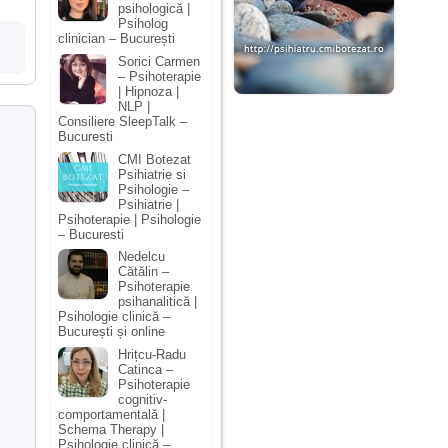
psihologică |
Psiholog
clinician – București
Sorici Carmen
– Psihoterapie
| Hipnoza |
NLP |
Consiliere SleepTalk –
Bucuresti
CMI Botezat
Psihiatrie si
Psihologie –
Psihiatrie |
Psihoterapie | Psihologie
– Bucuresti
Nedelcu
Cătălin –
Psihoterapie
psihanalitică |
Psihologie clinică –
București și online
Hrițcu-Radu
Catinca –
Psihoterapie
cognitiv-
comportamentală |
Schema Therapy |
Psihologie clinică –