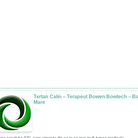
Tertan Calin – Terapeut Bowen Bowtech – Ba
Mare
pia secolului XXI, care uimeste din ce in ce mai mult lumea medicala.