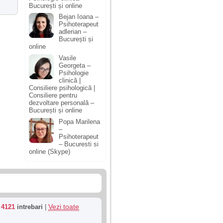
București și online
Bejan Ioana –
Psihoterapeut
adlerian –
București și
online
Vasile
Georgeta –
Psihologie
clinică |
Consiliere psihologică |
Consiliere pentru
dezvoltare personală –
București și online
Popa Marilena
–
Psihoterapeut
– Bucuresti si
online (Skype)
Vezi toate
u
4121
intrebari
|