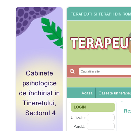
TERAPEUȚI ȘI TERAPII DIN RO
Acasa
Gaseste un terape
LOGIN
Rez
Utilizator:
Parolă: