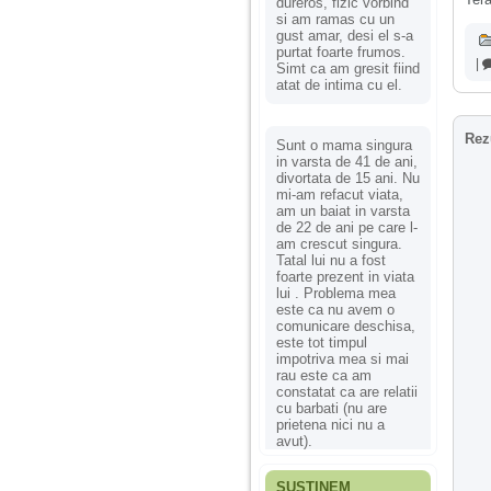
dureros, fizic vorbind
si am ramas cu un
gust amar, desi el s-a
purtat foarte frumos.
|
Simt ca am gresit fiind
atat de intima cu el.
Rez
Sunt o mama singura
in varsta de 41 de ani,
divortata de 15 ani. Nu
mi-am refacut viata,
am un baiat in varsta
de 22 de ani pe care l-
am crescut singura.
Tatal lui nu a fost
foarte prezent in viata
lui . Problema mea
este ca nu avem o
comunicare deschisa,
este tot timpul
impotriva mea si mai
rau este ca am
constatat ca are relatii
cu barbati (nu are
prietena nici nu a
avut).
SUSȚINEM