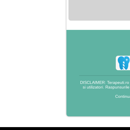
nimanui nu ii pasa de
mine. Din cauza asta
am inceput sa beau
alcool si am inceput
sa ma culc cu barbati
pentru bani.
DISCLAIMER: Terapeuti.ro nu
si utilizatori. Raspunsuril
Continu