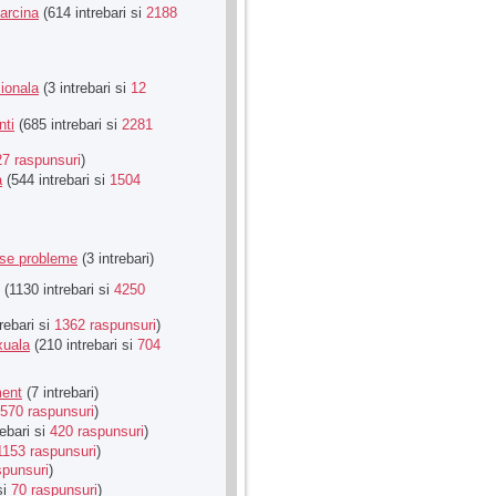
Sarcina
(614 intrebari si
2188
ionala
(3 intrebari si
12
nti
(685 intrebari si
2281
27 raspunsuri
)
a
(544 intrebari si
1504
rse probleme
(3 intrebari)
(1130 intrebari si
4250
rebari si
1362 raspunsuri
)
xuala
(210 intrebari si
704
ment
(7 intrebari)
570 raspunsuri
)
ebari si
420 raspunsuri
)
1153 raspunsuri
)
spunsuri
)
si
70 raspunsuri
)