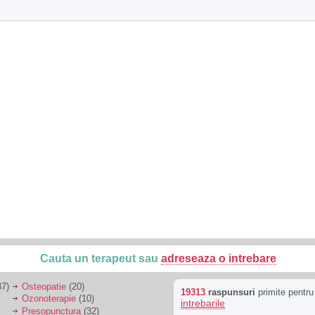
Cauta un terapeut sau
adreseaza o intrebare
7)
Osteopatie
(20)
19313
raspunsuri
primite pentr
Ozonoterapie
(10)
intrebarile
Presopunctura
(32)