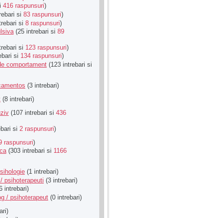
si
416 raspunsuri
)
rebari si
83 raspunsuri
)
trebari si
8 raspunsuri
)
lsiva
(25 intrebari si
89
trebari si
123 raspunsuri
)
ebari si
134 raspunsuri
)
u de comportament
(123 intrebari si
icamentos
(3 intrebari)
t
(8 intrebari)
ziv
(107 intrebari si
436
ebari si
2 raspunsuri
)
9 raspunsuri
)
ica
(303 intrebari si
1166
sihologie
(1 intrebari)
/ psihoterapeuti
(3 intrebari)
6 intrebari)
g / psihoterapeut
(0 intrebari)
ari)