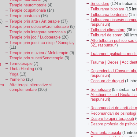
Sinucidere
(124 intrebari 
Terapie neuromotorie
(4)
Tulburarea bipolara
(15 int
Terapie ocupationala
(14)
Tulburarea borderline
(1 in
Terapie posturala
(16)
Tulburarea obsesiv-compu
6)
Terapie prin arta / Art terapie
(37)
raspunsuri
)
Terapie prin culoare/Cromoterapie
(9)
Tulburari alimentare
(36 in
Terapie prin integrare senzoriala
(8)
Tulburari de somn
(40 intr
Terapie prin joc / Ludoterapie
(26)
Alte tulburari psihice sa
Terapie prin jocul cu nisip / Sandplay
321 raspunsuri
)
(11)
Terapie prin muzica / Meloterapie
(9)
Tratament psihiatric med
Terapie prin sunet/Sonoterapie
(3)
Trauma | Deces | Acciden
Termoterapie
(7)
)
Theta Healing
(73)
Dependenta | Consum abu
Yoga
(13)
raspunsuri
)
Yumeiho
(15)
Consum de droguri
(1 intr
ica
Alte terapii alternative si
Somatizare
(5 intrebari si
complementare
(106)
Afectiuni fizice | Boala fiz
raspunsuri
)
Recomandari de carti de p
Recomandari de psihologi 
Despre terapii / terapeuti
(
Despre profesia de psiholo
Asistenta sociala
(1 intreb