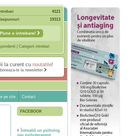
ntrebari
4121
Raspunsuri
19313
Pune o intrebare!
spondenti
|
Categorii intrebari
ii la curent cu
noutatile
!
boneaza-te la newsletter
e pe site
Contact
FACEBOOK
Întreabă un psiholog
sau psihoterapeut