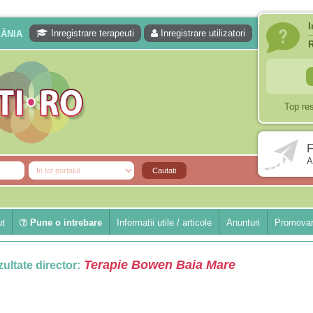
I
Inregistrare terapeuti
Inregistrare utilizatori
MÂNIA
Top re
F
A
ut
Pune o intrebare
Informatii utile / articole
Anunturi
Promovar
Terapie Bowen Baia Mare
ultate director: