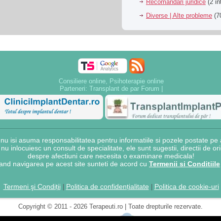
Recomandari juridice
(2 in
Diverse | Alte probleme
(70
Consiliere online, Psihoterapie online
Parteneri:
Transplant de par Forum
|
 isi asuma responsabilitatea pentru informatiile si pozele postate pe a
e nu inlocuiesc un consult de specialitate, ele sunt sugestii, directii de o
despre afectiuni care necesita o examinare medicala!
and navigarea pe acest site sunteti de acord cu
Termenii si Conditiile
Termeni şi Condiții
Politica de confidențialitate
Politica de cookie-uri
|
|
Copyright © 2011 - 2026 Terapeuti.ro | Toate drepturile rezervate.