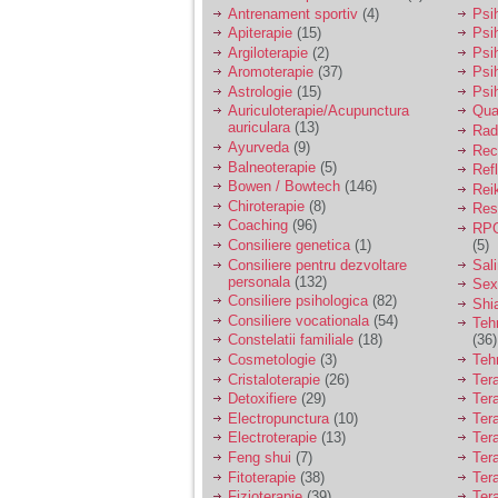
vreau sa stiu daca am
Antrenament sportiv
(4)
Psih
nevoie de un psiholog
Apiterapie
(15)
Psi
sau psihiatru.
Argiloterapie
(2)
Psi
Aromoterapie
(37)
Psi
Astrologie
(15)
Psi
Sunt casatorita, am
Auriculoterapie/Acupunctura
Qua
31 de ani si un copil in
auriculara
(13)
varsta de 2 ani care
Radi
mi-e lumina ochilor.
Ayurveda
(9)
Rec
De ceva timp simt ca
Balneoterapie
(5)
Ref
mi s-a adunat
Bowen / Bowtech
(146)
Rei
oboseala, o oboseala
Chiroterapie
(8)
Resp
cronica de care nu pot
Coaching
(96)
RPG
scapa si simt ca din
Consiliere genetica
(1)
(5)
cauza ei nu pot
controla nervii si
Consiliere pentru dezvoltare
Sal
cateodata are copilul
personala
(132)
Sex
de suferit.
Consiliere psihologica
(82)
Shi
Consiliere vocationala
(54)
Teh
Constelatii familiale
(18)
(36)
Am o bariera peste
Cosmetologie
(3)
Teh
care nu pot trece:
Cristaloterapie
(26)
Ter
prietena mea a ramas
Detoxifiere
(29)
Ter
insarcinata cu o fata.
Electropunctura
(10)
Ter
Am fost de comun
Electroterapie
(13)
Ter
acord sa facem un
copil, cu gandul ca e
Feng shui
(7)
Tera
baiat.
Fitoterapie
(38)
Ter
Fizioterapie
(39)
Ter