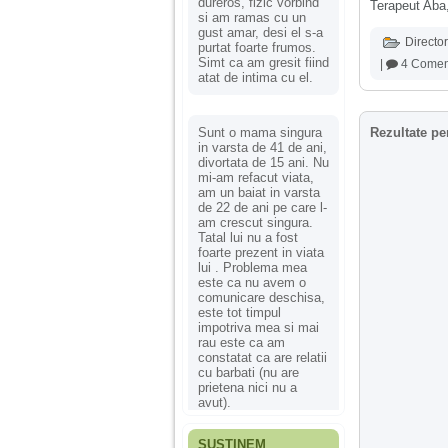
dureros, fizic vorbind
Terapeut Aba
si am ramas cu un
gust amar, desi el s-a
Director
purtat foarte frumos.
Simt ca am gresit fiind
|
4 Coment
atat de intima cu el.
Sunt o mama singura
Rezultate pe
in varsta de 41 de ani,
divortata de 15 ani. Nu
mi-am refacut viata,
am un baiat in varsta
de 22 de ani pe care l-
am crescut singura.
Tatal lui nu a fost
foarte prezent in viata
lui . Problema mea
este ca nu avem o
comunicare deschisa,
este tot timpul
impotriva mea si mai
rau este ca am
constatat ca are relatii
cu barbati (nu are
prietena nici nu a
avut).
SUSȚINEM