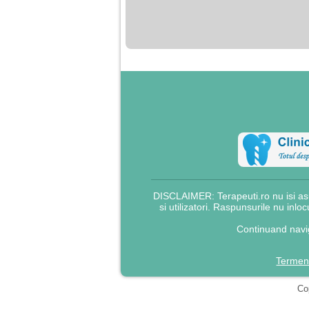
nimanui nu ii pasa de
mine. Din cauza asta
am inceput sa beau
alcool si am inceput
sa ma culc cu barbati
pentru bani.
DISCLAIMER: Terapeuti.ro nu isi asu
si utilizatori. Raspunsurile nu inlo
Continuand navig
Termeni
Cop