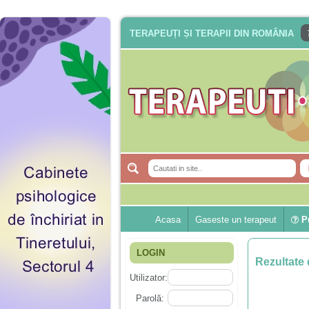
TERAPEUȚI ȘI TERAPII DIN ROMÂNIA
Acasa
Gaseste un terapeut
Pu
LOGIN
Rezultate 
Utilizator:
Parolă: