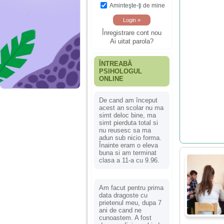
Aminteşte-ţi de mine
Înregistrare cont nou
Ai uitat parola?
ÎNTREABĂ
PSIHOLOGUL
ONLINE
De cand am început
acest an scolar nu ma
simt deloc bine, ma
simt pierduta total si
nu reusesc sa ma
adun sub nicio forma.
Înainte eram o eleva
buna si am terminat
clasa a 11-a cu 9.96.
Am facut pentru prima
data dragoste cu
prietenul meu, dupa 7
ani de cand ne
cunoastem. A fost