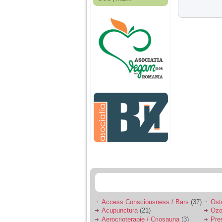
Fiica mea s-a nascut
cand eu aveam 17
ani, privind in urma
realizez cat de multe
greseli am facut in
educatia si cresterea
ei, am fost o mama
egoista, preocupata
de implinirea
profesionala, cand ea
era mica am neglijat-
o, ba chiar am fost si
agresiva, orice
greseala era taxata cu
o palma sau pedepse.
De 4 ani am o relatie
serioasa cu un barbat
in varsta de 32 de ani,
iar de aproximativ un
an jumate a inceput
sa se manifeste o
situatie care pe mine
ma deranjeaza.
Access Consciousness / Bars
(37)
Ost
Acupunctura
(21)
Ozo
Ma aflu aici pentru ca
Aerocrioterapie / Criosauna
(3)
Pre