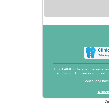
nimanui nu ii pasa de
mine. Din cauza asta
am inceput sa beau
alcool si am inceput
sa ma culc cu barbati
pentru bani.
DISCLAIMER: Terapeuti.ro nu isi asu
si utilizatori. Raspunsurile nu inlo
Continuand navig
Termeni
Cop