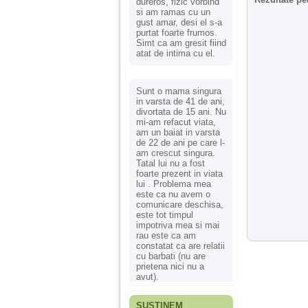
dureros, fizic vorbind
si am ramas cu un
gust amar, desi el s-a
purtat foarte frumos.
Simt ca am gresit fiind
atat de intima cu el.
Sunt o mama singura
in varsta de 41 de ani,
divortata de 15 ani. Nu
mi-am refacut viata,
am un baiat in varsta
de 22 de ani pe care l-
am crescut singura.
Tatal lui nu a fost
foarte prezent in viata
lui . Problema mea
este ca nu avem o
comunicare deschisa,
este tot timpul
impotriva mea si mai
rau este ca am
constatat ca are relatii
cu barbati (nu are
prietena nici nu a
avut).
SUSȚINEM