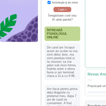
Aminteşte-ţi de mine
Înregistrare cont nou
Ai uitat parola?
ÎNTREABĂ
PSIHOLOGUL
ONLINE
De cand am început
acest an scolar nu ma
simt deloc bine, ma
simt pierduta total si
nu reusesc sa ma
adun sub nicio forma.
Înainte eram o eleva
buna si am terminat
Novac And
clasa a 11-a cu 9.96.
Practicant vi
Am facut pentru prima
data dragoste cu
prietenul meu, dupa 7
ani de cand ne
cunoastem. A fost
Rezultate pe