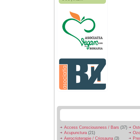
Fiica mea s-a nascut
cand eu aveam 17
ani, privind in urma
realizez cat de multe
greseli am facut in
educatia si cresterea
ei, am fost o mama
egoista, preocupata
de implinirea
profesionala, cand ea
era mica am neglijat-
o, ba chiar am fost si
agresiva, orice
greseala era taxata cu
o palma sau pedepse.
De 4 ani am o relatie
serioasa cu un barbat
in varsta de 32 de ani,
iar de aproximativ un
an jumate a inceput
sa se manifeste o
situatie care pe mine
ma deranjeaza.
Access Consciousness / Bars
(37)
Ost
Acupunctura
(21)
Ozo
Ma aflu aici pentru ca
Aerocrioterapie / Criosauna
(3)
Pre