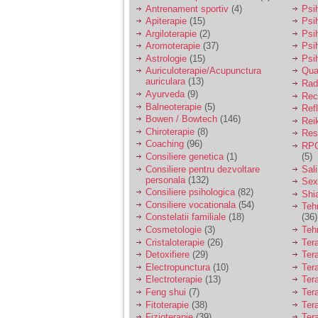
vreau sa stiu daca am
Antrenament sportiv
(4)
Psih
nevoie de un psiholog
Apiterapie
(15)
Psi
sau psihiatru.
Argiloterapie
(2)
Psi
Aromoterapie
(37)
Psi
Astrologie
(15)
Psi
Sunt casatorita, am
Auriculoterapie/Acupunctura
Qua
31 de ani si un copil in
auriculara
(13)
varsta de 2 ani care
Radi
mi-e lumina ochilor.
Ayurveda
(9)
Rec
De ceva timp simt ca
Balneoterapie
(5)
Ref
mi s-a adunat
Bowen / Bowtech
(146)
Rei
oboseala, o oboseala
Chiroterapie
(8)
Resp
cronica de care nu pot
Coaching
(96)
RPG
scapa si simt ca din
Consiliere genetica
(1)
(5)
cauza ei nu pot
controla nervii si
Consiliere pentru dezvoltare
Sal
cateodata are copilul
personala
(132)
Sex
de suferit.
Consiliere psihologica
(82)
Shi
Consiliere vocationala
(54)
Teh
Constelatii familiale
(18)
(36)
Am o bariera peste
Cosmetologie
(3)
Teh
care nu pot trece:
Cristaloterapie
(26)
Ter
prietena mea a ramas
Detoxifiere
(29)
Ter
insarcinata cu o fata.
Electropunctura
(10)
Ter
Am fost de comun
Electroterapie
(13)
Ter
acord sa facem un
copil, cu gandul ca e
Feng shui
(7)
Tera
baiat.
Fitoterapie
(38)
Ter
Fizioterapie
(39)
Ter