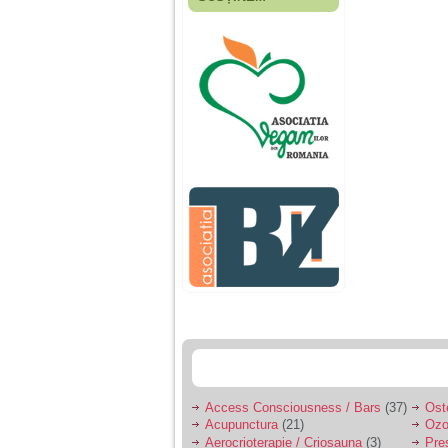
Fiica mea s-a nascut
cand eu aveam 17
ani, privind in urma
realizez cat de multe
greseli am facut in
educatia si cresterea
ei, am fost o mama
egoista, preocupata
de implinirea
profesionala, cand ea
era mica am neglijat-
o, ba chiar am fost si
agresiva, orice
greseala era taxata cu
o palma sau pedepse.
De 4 ani am o relatie
serioasa cu un barbat
in varsta de 32 de ani,
iar de aproximativ un
an jumate a inceput
sa se manifeste o
situatie care pe mine
ma deranjeaza.
Access Consciousness / Bars
(37)
Ost
Acupunctura
(21)
Ozo
Ma aflu aici pentru ca
Aerocrioterapie / Criosauna
(3)
Pre