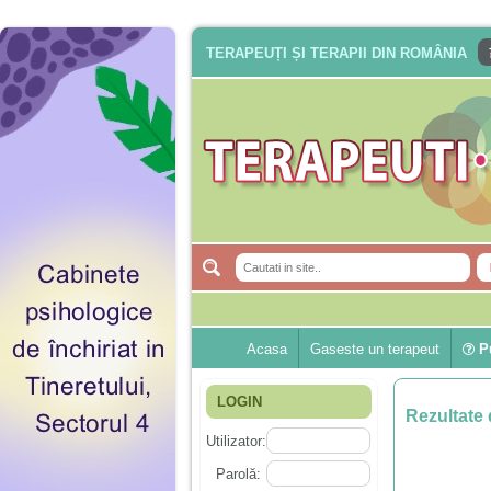
TERAPEUȚI ȘI TERAPII DIN ROMÂNIA
Acasa
Gaseste un terapeut
Pu
LOGIN
Rezultate 
Utilizator:
Parolă: