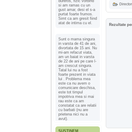
dureros, fizic vorbind
Director
si am ramas cu un
gust amar, desi el s-a
purtat foarte frumos.
Simt ca am gresit fiind
atat de intima cu el.
Rezultate pe
Sunt o mama singura
in varsta de 41 de ani,
divortata de 15 ani. Nu
mi-am refacut viata,
am un baiat in varsta
de 22 de ani pe care l-
am crescut singura.
Tatal lui nu a fost
foarte prezent in viata
lui . Problema mea
este ca nu avem o
comunicare deschisa,
este tot timpul
impotriva mea si mai
rau este ca am
constatat ca are relatii
cu barbati (nu are
prietena nici nu a
avut).
SUSȚINEM