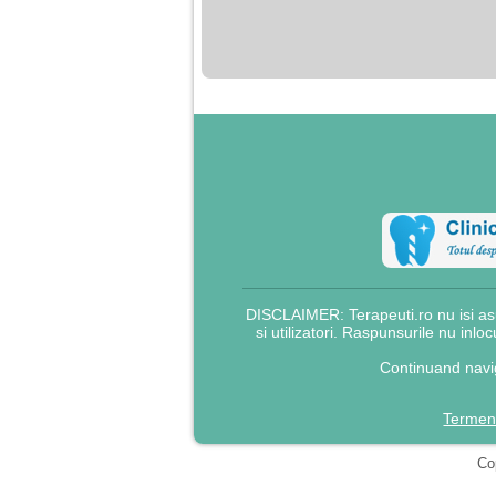
nimanui nu ii pasa de
mine. Din cauza asta
am inceput sa beau
alcool si am inceput
sa ma culc cu barbati
pentru bani.
DISCLAIMER: Terapeuti.ro nu isi asu
si utilizatori. Raspunsurile nu inlo
Continuand navig
Termeni
Cop