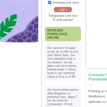
Aminteşte-ţi de mine
Înregistrare cont nou
Ai uitat parola?
ÎNTREABĂ
PSIHOLOGUL
ONLINE
De cand am început
acest an scolar nu ma
simt deloc bine, ma
simt pierduta total si
nu reusesc sa ma
adun sub nicio forma.
Înainte eram o eleva
buna si am terminat
Criveanu 
clasa a 11-a cu 9.96.
Prananadi 
Am facut pentru prima
Psiholog și 
data dragoste cu
Mindfulness 
prietenul meu, dupa 7
ani de cand ne
spirituala cu 
cunoastem. A fost