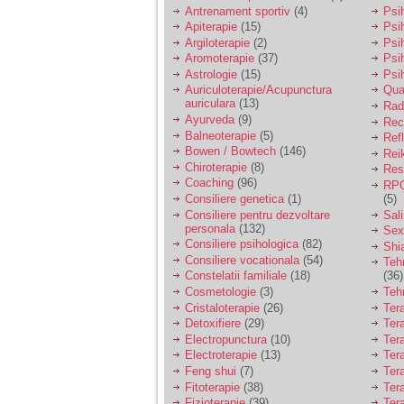
vreau sa stiu daca am
Antrenament sportiv
(4)
Psih
nevoie de un psiholog
Apiterapie
(15)
Psi
sau psihiatru.
Argiloterapie
(2)
Psi
Aromoterapie
(37)
Psi
Astrologie
(15)
Psi
Sunt casatorita, am
Auriculoterapie/Acupunctura
Qua
31 de ani si un copil in
auriculara
(13)
varsta de 2 ani care
Radi
mi-e lumina ochilor.
Ayurveda
(9)
Rec
De ceva timp simt ca
Balneoterapie
(5)
Ref
mi s-a adunat
Bowen / Bowtech
(146)
Rei
oboseala, o oboseala
Chiroterapie
(8)
Resp
cronica de care nu pot
Coaching
(96)
RPG
scapa si simt ca din
Consiliere genetica
(1)
(5)
cauza ei nu pot
controla nervii si
Consiliere pentru dezvoltare
Sal
cateodata are copilul
personala
(132)
Sex
de suferit.
Consiliere psihologica
(82)
Shi
Consiliere vocationala
(54)
Teh
Constelatii familiale
(18)
(36)
Am o bariera peste
Cosmetologie
(3)
Teh
care nu pot trece:
Cristaloterapie
(26)
Ter
prietena mea a ramas
Detoxifiere
(29)
Ter
insarcinata cu o fata.
Electropunctura
(10)
Ter
Am fost de comun
Electroterapie
(13)
Ter
acord sa facem un
copil, cu gandul ca e
Feng shui
(7)
Tera
baiat.
Fitoterapie
(38)
Ter
Fizioterapie
(39)
Ter