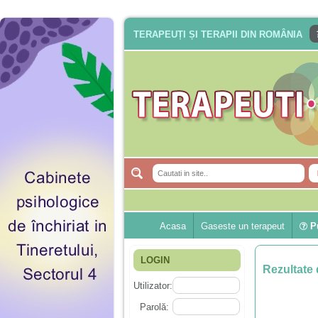
TERAPEUȚI ȘI TERAPII DIN ROMÂNIA
Acasa
Gaseste un terapeut
Pu
LOGIN
Rezultate 
Utilizator:
Parolă: