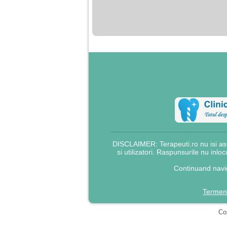
nimanui nu ii pasa de
mine. Din cauza asta
am inceput sa beau
alcool si am inceput
sa ma culc cu barbati
pentru bani.
DISCLAIMER: Terapeuti.ro nu isi asu
si utilizatori. Raspunsurile nu inlo
Continuand navig
Termeni
Cop