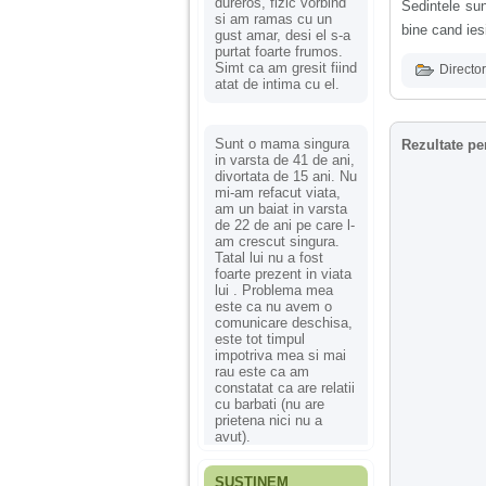
dureros, fizic vorbind
Sedintele sun
si am ramas cu un
bine cand ies
gust amar, desi el s-a
purtat foarte frumos.
Simt ca am gresit fiind
Director
atat de intima cu el.
Sunt o mama singura
Rezultate pe
in varsta de 41 de ani,
divortata de 15 ani. Nu
mi-am refacut viata,
am un baiat in varsta
de 22 de ani pe care l-
am crescut singura.
Tatal lui nu a fost
foarte prezent in viata
lui . Problema mea
este ca nu avem o
comunicare deschisa,
este tot timpul
impotriva mea si mai
rau este ca am
constatat ca are relatii
cu barbati (nu are
prietena nici nu a
avut).
SUSȚINEM