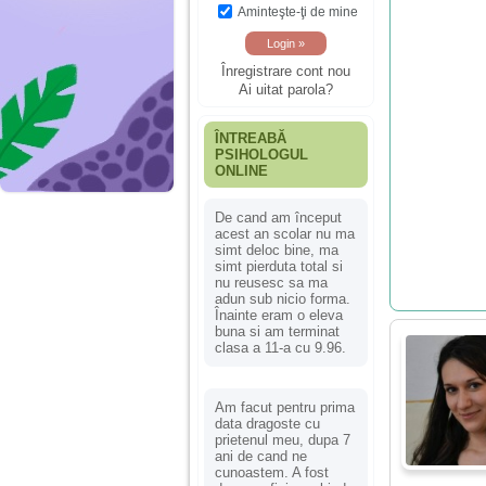
Aminteşte-ţi de mine
Înregistrare cont nou
Ai uitat parola?
ÎNTREABĂ
PSIHOLOGUL
ONLINE
De cand am început
acest an scolar nu ma
simt deloc bine, ma
simt pierduta total si
nu reusesc sa ma
adun sub nicio forma.
Înainte eram o eleva
buna si am terminat
clasa a 11-a cu 9.96.
Am facut pentru prima
data dragoste cu
prietenul meu, dupa 7
ani de cand ne
cunoastem. A fost