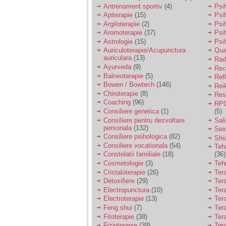
vreau sa stiu daca am
Antrenament sportiv
(4)
Psih
nevoie de un psiholog
Apiterapie
(15)
Psi
sau psihiatru.
Argiloterapie
(2)
Psi
Aromoterapie
(37)
Psi
Astrologie
(15)
Psi
Sunt casatorita, am
Auriculoterapie/Acupunctura
Qua
31 de ani si un copil in
auriculara
(13)
varsta de 2 ani care
Radi
mi-e lumina ochilor.
Ayurveda
(9)
Rec
De ceva timp simt ca
Balneoterapie
(5)
Ref
mi s-a adunat
Bowen / Bowtech
(146)
Rei
oboseala, o oboseala
Chiroterapie
(8)
Resp
cronica de care nu pot
Coaching
(96)
RPG
scapa si simt ca din
Consiliere genetica
(1)
(5)
cauza ei nu pot
controla nervii si
Consiliere pentru dezvoltare
Sal
cateodata are copilul
personala
(132)
Sex
de suferit.
Consiliere psihologica
(82)
Shi
Consiliere vocationala
(54)
Teh
Constelatii familiale
(18)
(36)
Am o bariera peste
Cosmetologie
(3)
Teh
care nu pot trece:
Cristaloterapie
(26)
Ter
prietena mea a ramas
Detoxifiere
(29)
Ter
insarcinata cu o fata.
Electropunctura
(10)
Ter
Am fost de comun
Electroterapie
(13)
Ter
acord sa facem un
copil, cu gandul ca e
Feng shui
(7)
Tera
baiat.
Fitoterapie
(38)
Ter
Fizioterapie
(39)
Ter