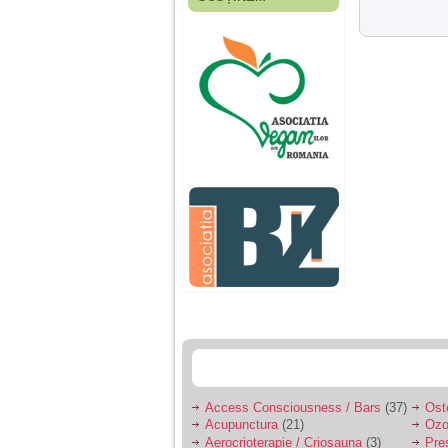
Fiica mea s-a nascut
cand eu aveam 17
ani, privind in urma
realizez cat de multe
greseli am facut in
educatia si cresterea
ei, am fost o mama
egoista, preocupata
de implinirea
profesionala, cand ea
era mica am neglijat-
o, ba chiar am fost si
agresiva, orice
greseala era taxata cu
o palma sau pedepse.
De 4 ani am o relatie
serioasa cu un barbat
in varsta de 32 de ani,
iar de aproximativ un
an jumate a inceput
sa se manifeste o
situatie care pe mine
ma deranjeaza.
Access Consciousness / Bars
(37)
Ost
Acupunctura
(21)
Ozo
Ma aflu aici pentru ca
Aerocrioterapie / Criosauna
(3)
Pre