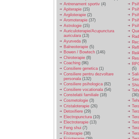
vreau sa stiu daca am
Antrenament sportiv
(4)
Psih
nevoie de un psiholog
Apiterapie
(15)
Psi
sau psihiatru.
Argiloterapie
(2)
Psi
Aromoterapie
(37)
Psi
Astrologie
(15)
Psi
Sunt casatorita, am
Auriculoterapie/Acupunctura
Qua
31 de ani si un copil in
auriculara
(13)
varsta de 2 ani care
Radi
mi-e lumina ochilor.
Ayurveda
(9)
Rec
De ceva timp simt ca
Balneoterapie
(5)
Ref
mi s-a adunat
Bowen / Bowtech
(146)
Rei
oboseala, o oboseala
Chiroterapie
(8)
Resp
cronica de care nu pot
Coaching
(96)
RPG
scapa si simt ca din
Consiliere genetica
(1)
(5)
cauza ei nu pot
controla nervii si
Consiliere pentru dezvoltare
Sal
cateodata are copilul
personala
(132)
Sex
de suferit.
Consiliere psihologica
(82)
Shi
Consiliere vocationala
(54)
Teh
Constelatii familiale
(18)
(36)
Am o bariera peste
Cosmetologie
(3)
Teh
care nu pot trece:
Cristaloterapie
(26)
Ter
prietena mea a ramas
Detoxifiere
(29)
Ter
insarcinata cu o fata.
Electropunctura
(10)
Ter
Am fost de comun
Electroterapie
(13)
Ter
acord sa facem un
copil, cu gandul ca e
Feng shui
(7)
Tera
baiat.
Fitoterapie
(38)
Ter
Fizioterapie
(39)
Ter