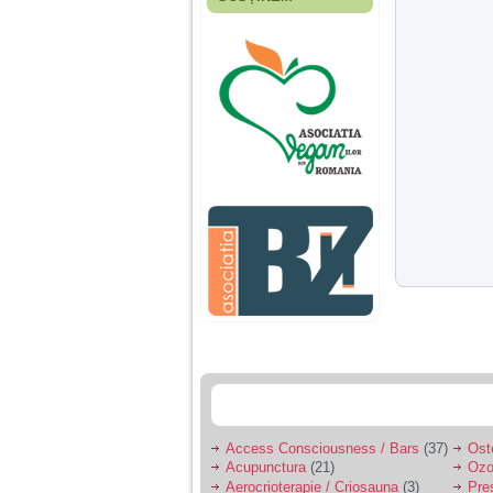
Fiica mea s-a nascut
cand eu aveam 17
ani, privind in urma
realizez cat de multe
greseli am facut in
educatia si cresterea
ei, am fost o mama
egoista, preocupata
de implinirea
profesionala, cand ea
era mica am neglijat-
o, ba chiar am fost si
agresiva, orice
greseala era taxata cu
o palma sau pedepse.
De 4 ani am o relatie
serioasa cu un barbat
in varsta de 32 de ani,
iar de aproximativ un
an jumate a inceput
sa se manifeste o
situatie care pe mine
ma deranjeaza.
Access Consciousness / Bars
(37)
Ost
Acupunctura
(21)
Ozo
Ma aflu aici pentru ca
Aerocrioterapie / Criosauna
(3)
Pre