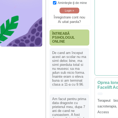
Aminteşte-ţi de mine
Înregistrare cont nou
Ai uitat parola?
ÎNTREABĂ
PSIHOLOGUL
ONLINE
De cand am început
acest an scolar nu ma
simt deloc bine, ma
simt pierduta total si
nu reusesc sa ma
adun sub nicio forma.
Înainte eram o eleva
buna si am terminat
Oprea Ione
clasa a 11-a cu 9.96.
Facelift A
Am facut pentru prima
Terapeut bio
data dragoste cu
sacroterapia,
prietenul meu, dupa 7
ani de cand ne
Access
cunoastem. A fost