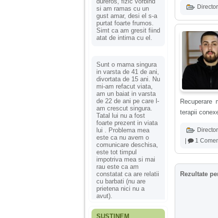
dureros, fizic vorbind
Director
si am ramas cu un
gust amar, desi el s-a
purtat foarte frumos.
Simt ca am gresit fiind
atat de intima cu el.
Sunt o mama singura
in varsta de 41 de ani,
divortata de 15 ani. Nu
mi-am refacut viata,
am un baiat in varsta
de 22 de ani pe care l-
Recuperare m
am crescut singura.
terapii conex
Tatal lui nu a fost
foarte prezent in viata
lui . Problema mea
Director
este ca nu avem o
|
1 Comen
comunicare deschisa,
este tot timpul
impotriva mea si mai
rau este ca am
constatat ca are relatii
Rezultate pe
cu barbati (nu are
prietena nici nu a
avut).
SUSȚINEM