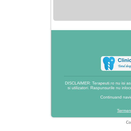
nimanui nu ii pasa de
mine. Din cauza asta
am inceput sa beau
alcool si am inceput
sa ma culc cu barbati
pentru bani.
DISCLAIMER: Terapeuti.ro nu isi asu
si utilizatori. Raspunsurile nu inlo
Continuand navig
Termeni
Cop