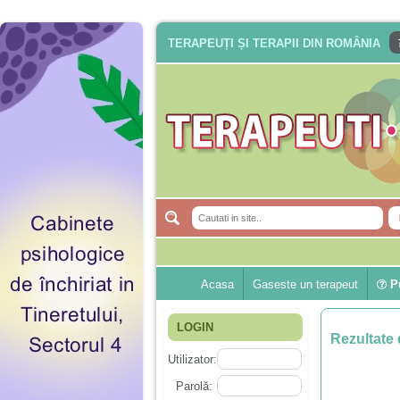
TERAPEUȚI ȘI TERAPII DIN ROMÂNIA
Acasa
Gaseste un terapeut
Pu
LOGIN
Rezultate 
Utilizator:
Parolă: