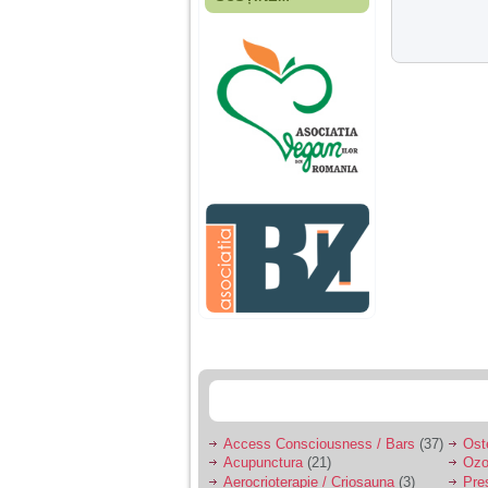
Fiica mea s-a nascut
cand eu aveam 17
ani, privind in urma
realizez cat de multe
greseli am facut in
educatia si cresterea
ei, am fost o mama
egoista, preocupata
de implinirea
profesionala, cand ea
era mica am neglijat-
o, ba chiar am fost si
agresiva, orice
greseala era taxata cu
o palma sau pedepse.
De 4 ani am o relatie
serioasa cu un barbat
in varsta de 32 de ani,
iar de aproximativ un
an jumate a inceput
sa se manifeste o
situatie care pe mine
ma deranjeaza.
Access Consciousness / Bars
(37)
Ost
Acupunctura
(21)
Ozo
Ma aflu aici pentru ca
Aerocrioterapie / Criosauna
(3)
Pre