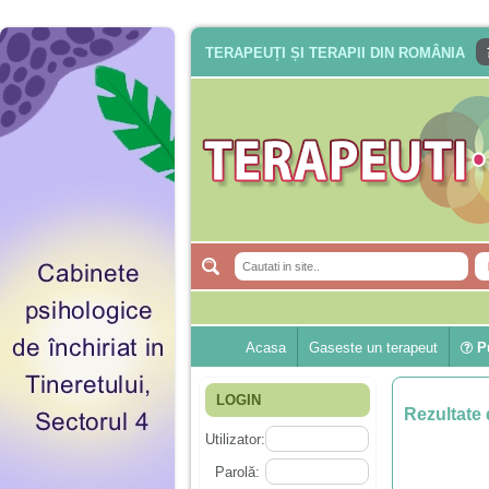
TERAPEUȚI ȘI TERAPII DIN ROMÂNIA
Acasa
Gaseste un terapeut
Pu
LOGIN
Rezultate 
Utilizator:
Parolă: