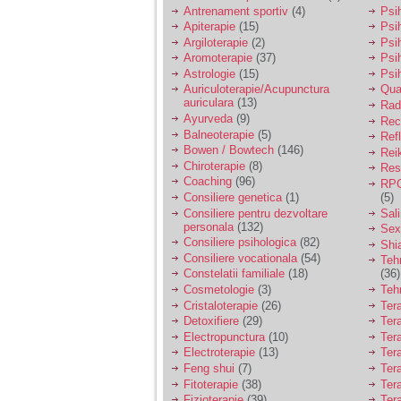
vreau sa stiu daca am
Antrenament sportiv
(4)
Psih
nevoie de un psiholog
Apiterapie
(15)
Psi
sau psihiatru.
Argiloterapie
(2)
Psi
Aromoterapie
(37)
Psi
Astrologie
(15)
Psi
Sunt casatorita, am
Auriculoterapie/Acupunctura
Qua
31 de ani si un copil in
auriculara
(13)
varsta de 2 ani care
Radi
mi-e lumina ochilor.
Ayurveda
(9)
Rec
De ceva timp simt ca
Balneoterapie
(5)
Ref
mi s-a adunat
Bowen / Bowtech
(146)
Rei
oboseala, o oboseala
Chiroterapie
(8)
Resp
cronica de care nu pot
Coaching
(96)
RPG
scapa si simt ca din
Consiliere genetica
(1)
(5)
cauza ei nu pot
controla nervii si
Consiliere pentru dezvoltare
Sal
cateodata are copilul
personala
(132)
Sex
de suferit.
Consiliere psihologica
(82)
Shi
Consiliere vocationala
(54)
Teh
Constelatii familiale
(18)
(36)
Am o bariera peste
Cosmetologie
(3)
Teh
care nu pot trece:
Cristaloterapie
(26)
Ter
prietena mea a ramas
Detoxifiere
(29)
Ter
insarcinata cu o fata.
Electropunctura
(10)
Ter
Am fost de comun
Electroterapie
(13)
Ter
acord sa facem un
copil, cu gandul ca e
Feng shui
(7)
Tera
baiat.
Fitoterapie
(38)
Ter
Fizioterapie
(39)
Ter