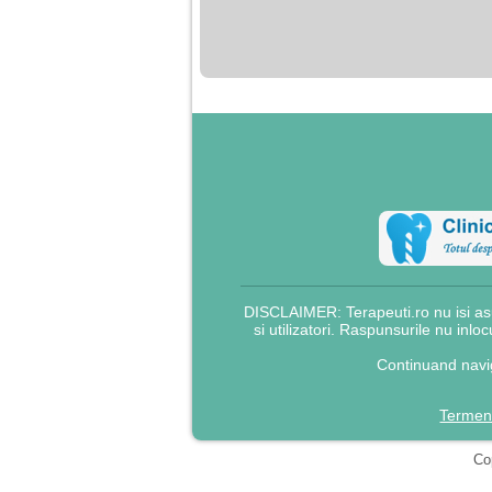
nimanui nu ii pasa de
mine. Din cauza asta
am inceput sa beau
alcool si am inceput
sa ma culc cu barbati
pentru bani.
DISCLAIMER: Terapeuti.ro nu isi asu
si utilizatori. Raspunsurile nu inlo
Continuand navig
Termeni
Cop