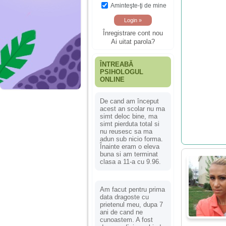
Aminteşte-ţi de mine
Înregistrare cont nou
Ai uitat parola?
ÎNTREABĂ
PSIHOLOGUL
ONLINE
De cand am început
acest an scolar nu ma
simt deloc bine, ma
simt pierduta total si
nu reusesc sa ma
adun sub nicio forma.
Înainte eram o eleva
buna si am terminat
clasa a 11-a cu 9.96.
Am facut pentru prima
data dragoste cu
prietenul meu, dupa 7
ani de cand ne
cunoastem. A fost