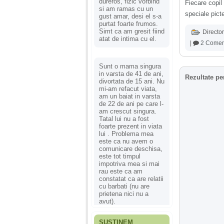
dureros, fizic vorbind
Fiecare copil 
si am ramas cu un
speciale pict
gust amar, desi el s-a
purtat foarte frumos.
Simt ca am gresit fiind
Director
atat de intima cu el.
|
2 Coment
Sunt o mama singura
in varsta de 41 de ani,
Rezultate pe
divortata de 15 ani. Nu
mi-am refacut viata,
am un baiat in varsta
de 22 de ani pe care l-
am crescut singura.
Tatal lui nu a fost
foarte prezent in viata
lui . Problema mea
este ca nu avem o
comunicare deschisa,
este tot timpul
impotriva mea si mai
rau este ca am
constatat ca are relatii
cu barbati (nu are
prietena nici nu a
avut).
SUSȚINEM