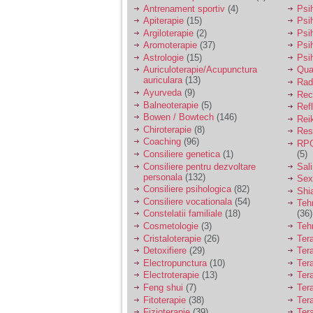
vreau sa stiu daca am
Antrenament sportiv
(4)
Psih
nevoie de un psiholog
Apiterapie
(15)
Psi
sau psihiatru.
Argiloterapie
(2)
Psi
Aromoterapie
(37)
Psi
Astrologie
(15)
Psi
Sunt casatorita, am
Auriculoterapie/Acupunctura
Qua
31 de ani si un copil in
auriculara
(13)
varsta de 2 ani care
Radi
mi-e lumina ochilor.
Ayurveda
(9)
Rec
De ceva timp simt ca
Balneoterapie
(5)
Ref
mi s-a adunat
Bowen / Bowtech
(146)
Rei
oboseala, o oboseala
Chiroterapie
(8)
Resp
cronica de care nu pot
Coaching
(96)
RPG
scapa si simt ca din
Consiliere genetica
(1)
(5)
cauza ei nu pot
controla nervii si
Consiliere pentru dezvoltare
Sal
cateodata are copilul
personala
(132)
Sex
de suferit.
Consiliere psihologica
(82)
Shi
Consiliere vocationala
(54)
Teh
Constelatii familiale
(18)
(36)
Am o bariera peste
Cosmetologie
(3)
Teh
care nu pot trece:
Cristaloterapie
(26)
Ter
prietena mea a ramas
Detoxifiere
(29)
Ter
insarcinata cu o fata.
Electropunctura
(10)
Ter
Am fost de comun
Electroterapie
(13)
Ter
acord sa facem un
copil, cu gandul ca e
Feng shui
(7)
Tera
baiat.
Fitoterapie
(38)
Ter
Fizioterapie
(39)
Ter