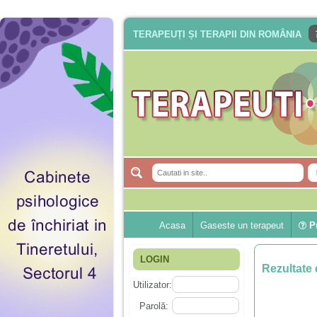
TERAPEUȚI ȘI TERAPII DIN ROMÂNIA
Acasa
Gaseste un terapeut
Pu
LOGIN
Rezultate 
Utilizator:
Parolă: