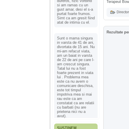
dureros, fizic vorbind
Terapeut Bo
si am ramas cu un
gust amar, desi el s-a
Director
purtat foarte frumos.
Simt ca am gresit fiind
atat de intima cu el.
Rezultate pe
Sunt o mama singura
in varsta de 41 de ani,
divortata de 15 ani. Nu
mi-am refacut viata,
am un baiat in varsta
de 22 de ani pe care l-
am crescut singura.
Tatal lui nu a fost
foarte prezent in viata
lui . Problema mea
este ca nu avem o
comunicare deschisa,
este tot timpul
impotriva mea si mai
rau este ca am
constatat ca are relatii
cu barbati (nu are
prietena nici nu a
avut).
SUSȚINEM