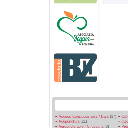
Fiica mea s-a nascut
cand eu aveam 17
ani, privind in urma
realizez cat de multe
greseli am facut in
educatia si cresterea
ei, am fost o mama
egoista, preocupata
de implinirea
profesionala, cand ea
era mica am neglijat-
o, ba chiar am fost si
agresiva, orice
greseala era taxata cu
o palma sau pedepse.
De 4 ani am o relatie
serioasa cu un barbat
in varsta de 32 de ani,
iar de aproximativ un
an jumate a inceput
sa se manifeste o
situatie care pe mine
ma deranjeaza.
Access Consciousness / Bars
(37)
Ost
Acupunctura
(21)
Ozo
Ma aflu aici pentru ca
Aerocrioterapie / Criosauna
(3)
Pre