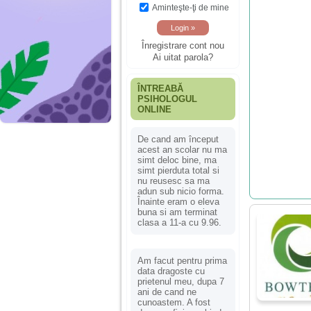
Aminteşte-ţi de mine
Înregistrare cont nou
Ai uitat parola?
ÎNTREABĂ
PSIHOLOGUL
ONLINE
De cand am început
acest an scolar nu ma
simt deloc bine, ma
simt pierduta total si
nu reusesc sa ma
adun sub nicio forma.
Înainte eram o eleva
buna si am terminat
clasa a 11-a cu 9.96.
Am facut pentru prima
data dragoste cu
prietenul meu, dupa 7
ani de cand ne
cunoastem. A fost