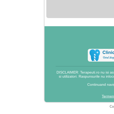
nimanui nu ii pasa de
mine. Din cauza asta
am inceput sa beau
alcool si am inceput
sa ma culc cu barbati
pentru bani.
DISCLAIMER: Terapeuti.ro nu isi asu
si utilizatori. Raspunsurile nu inlo
Continuand navig
Termeni
Cop