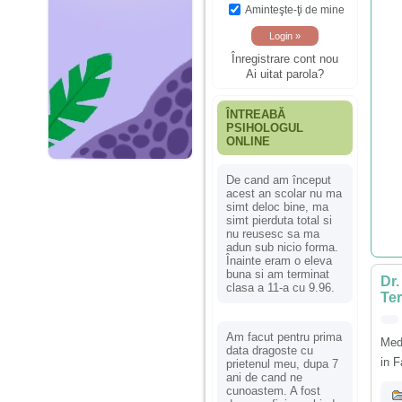
Aminteşte-ţi de mine
Înregistrare cont nou
Ai uitat parola?
ÎNTREABĂ
PSIHOLOGUL
ONLINE
De cand am început
acest an scolar nu ma
simt deloc bine, ma
simt pierduta total si
nu reusesc sa ma
adun sub nicio forma.
Înainte eram o eleva
buna si am terminat
Dr.
clasa a 11-a cu 9.96.
Te
Am facut pentru prima
Medi
data dragoste cu
in F
prietenul meu, dupa 7
ani de cand ne
cunoastem. A fost