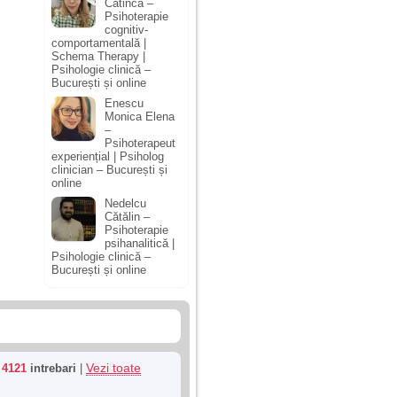
Catinca –
Psihoterapie
cognitiv-
comportamentală |
Schema Therapy |
Psihologie clinică –
București și online
Enescu
Monica Elena
–
Psihoterapeut
experiențial | Psiholog
clinician – București și
online
Nedelcu
Cătălin –
Psihoterapie
psihanalitică |
Psihologie clinică –
București și online
Vezi toate
u
4121
intrebari
|