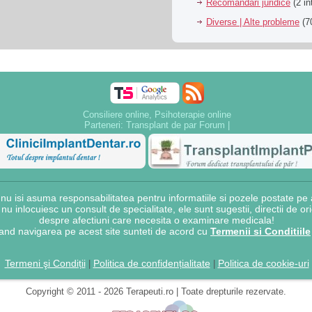
Recomandari juridice
(2 in
Diverse | Alte probleme
(70
Consiliere online, Psihoterapie online
Parteneri:
Transplant de par Forum
|
 isi asuma responsabilitatea pentru informatiile si pozele postate pe a
e nu inlocuiesc un consult de specialitate, ele sunt sugestii, directii de o
despre afectiuni care necesita o examinare medicala!
and navigarea pe acest site sunteti de acord cu
Termenii si Conditiile
Termeni şi Condiții
Politica de confidențialitate
Politica de cookie-uri
|
|
Copyright © 2011 - 2026 Terapeuti.ro | Toate drepturile rezervate.