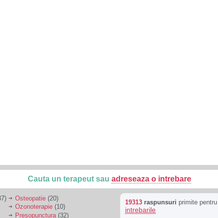
Cauta un terapeut sau
adreseaza o intrebare
7)
Osteopatie
(20)
19313
raspunsuri
primite pentr
Ozonoterapie
(10)
intrebarile
Presopunctura
(32)