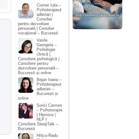
Ciornei Iulia –
Psihoterapeut
adlerian |
Consilier
pentru dezvoltare
personală | Consilier
vocațional – București
Vasile
Georgeta –
Psihologie
clinică |
Consiliere psihologică |
Consiliere pentru
dezvoltare personală –
București și online
Bejan Ioana –
Psihoterapeut
adlerian –
București și
online
Sorici Carmen
– Psihoterapie
| Hipnoza |
NLP |
Consiliere SleepTalk –
Bucuresti
Hrițcu-Radu