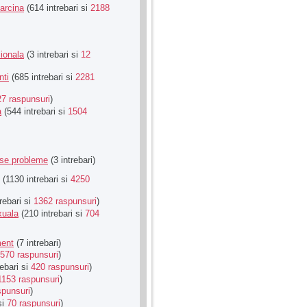
Sarcina
(614 intrebari si
2188
ionala
(3 intrebari si
12
nti
(685 intrebari si
2281
27 raspunsuri
)
a
(544 intrebari si
1504
rse probleme
(3 intrebari)
(1130 intrebari si
4250
rebari si
1362 raspunsuri
)
xuala
(210 intrebari si
704
ment
(7 intrebari)
570 raspunsuri
)
ebari si
420 raspunsuri
)
1153 raspunsuri
)
spunsuri
)
si
70 raspunsuri
)