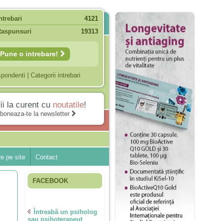
ntrebari
4121
Raspunsuri
19313
Pune o intrebare!
spondenti
|
Categorii intrebari
ii la curent cu
noutatile
!
boneaza-te la newsletter
e pe site
Contact
FACEBOOK
Întreabă un psiholog
sau psihoterapeut