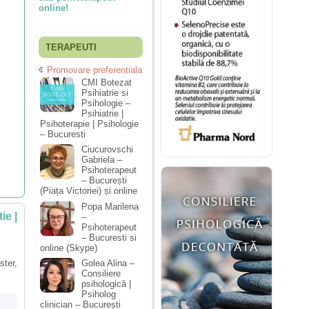
online!
TERAPEUTI
Promovare preferentiala
CMI Botezat
Psihiatrie si
Psihologie –
Psihiatrie |
Psihoterapie | Psihologie
– Bucuresti
Ciucurovschi
Gabriela –
Psihoterapeut
– București
(Piața Victoriei) și online
Popa Marilena
ie |
–
Psihoterapeut
– Bucuresti si
online (Skype)
ster,
Golea Alina –
Consiliere
psihologică |
Psiholog
clinician – București