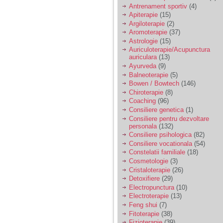
vreau sa stiu daca am
Antrenament sportiv
(4)
nevoie de un psiholog
Apiterapie
(15)
sau psihiatru.
Argiloterapie
(2)
Aromoterapie
(37)
Astrologie
(15)
Sunt casatorita, am
Auriculoterapie/Acupunctura
31 de ani si un copil in
auriculara
(13)
varsta de 2 ani care
mi-e lumina ochilor.
Ayurveda
(9)
De ceva timp simt ca
Balneoterapie
(5)
mi s-a adunat
Bowen / Bowtech
(146)
oboseala, o oboseala
Chiroterapie
(8)
cronica de care nu pot
Coaching
(96)
scapa si simt ca din
Consiliere genetica
(1)
cauza ei nu pot
controla nervii si
Consiliere pentru dezvoltare
cateodata are copilul
personala
(132)
de suferit.
Consiliere psihologica
(82)
Consiliere vocationala
(54)
Constelatii familiale
(18)
Am o bariera peste
Cosmetologie
(3)
care nu pot trece:
Cristaloterapie
(26)
prietena mea a ramas
Detoxifiere
(29)
insarcinata cu o fata.
Electropunctura
(10)
Am fost de comun
Electroterapie
(13)
acord sa facem un
copil, cu gandul ca e
Feng shui
(7)
baiat.
Fitoterapie
(38)
Fizioterapie
(39)