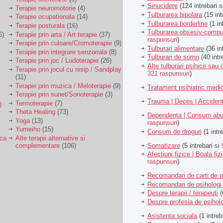
Sinucidere
(124 intrebari 
Terapie neuromotorie
(4)
Tulburarea bipolara
(15 int
Terapie ocupationala
(14)
Tulburarea borderline
(1 in
Terapie posturala
(16)
Tulburarea obsesiv-compu
6)
Terapie prin arta / Art terapie
(37)
raspunsuri
)
Terapie prin culoare/Cromoterapie
(9)
Tulburari alimentare
(36 in
Terapie prin integrare senzoriala
(8)
Tulburari de somn
(40 intr
Terapie prin joc / Ludoterapie
(26)
Alte tulburari psihice sa
Terapie prin jocul cu nisip / Sandplay
321 raspunsuri
)
(11)
Terapie prin muzica / Meloterapie
(9)
Tratament psihiatric med
Terapie prin sunet/Sonoterapie
(3)
Trauma | Deces | Acciden
Termoterapie
(7)
)
Theta Healing
(73)
Dependenta | Consum abu
Yoga
(13)
raspunsuri
)
Yumeiho
(15)
Consum de droguri
(1 intr
ica
Alte terapii alternative si
Somatizare
(5 intrebari si
complementare
(106)
Afectiuni fizice | Boala fiz
raspunsuri
)
Recomandari de carti de p
Recomandari de psihologi 
Despre terapii / terapeuti
(
Despre profesia de psiholo
Asistenta sociala
(1 intreb