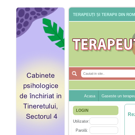
TERAPEUȚI ȘI TERAPII DIN RO
Acasa
Gaseste un terape
LOGIN
Rez
Utilizator:
Parolă: