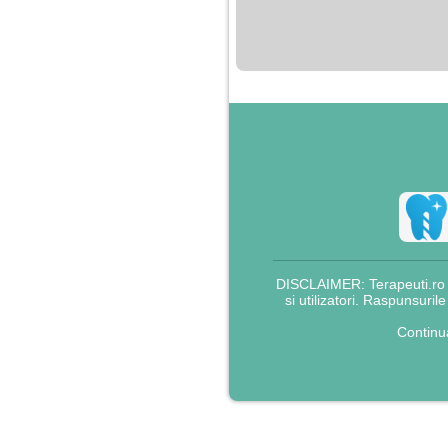
nimanui nu ii pasa de
mine. Din cauza asta
am inceput sa beau
alcool si am inceput
sa ma culc cu barbati
pentru bani.
DISCLAIMER: Terapeuti.ro nu
si utilizatori. Raspunsuril
Continu