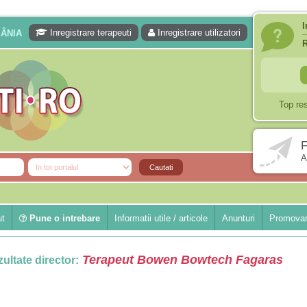
I
Inregistrare terapeuti
Inregistrare utilizatori
MÂNIA
Top re
F
A
ut
Pune o intrebare
Informatii utile / articole
Anunturi
Promovar
Terapeut Bowen Bowtech Fagaras
ultate director: