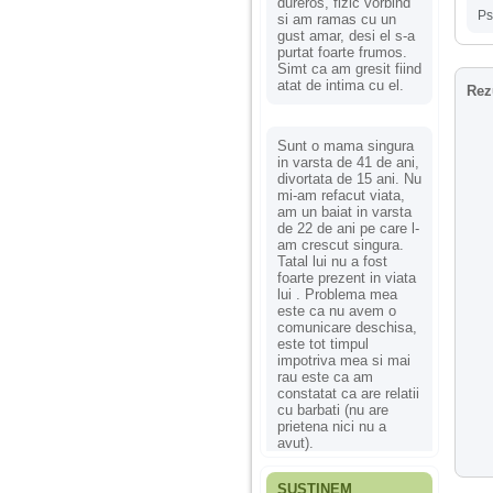
dureros, fizic vorbind
Ps
si am ramas cu un
gust amar, desi el s-a
purtat foarte frumos.
Simt ca am gresit fiind
atat de intima cu el.
Rez
Sunt o mama singura
in varsta de 41 de ani,
divortata de 15 ani. Nu
mi-am refacut viata,
am un baiat in varsta
de 22 de ani pe care l-
am crescut singura.
Tatal lui nu a fost
foarte prezent in viata
lui . Problema mea
este ca nu avem o
comunicare deschisa,
este tot timpul
impotriva mea si mai
rau este ca am
constatat ca are relatii
cu barbati (nu are
prietena nici nu a
avut).
SUSȚINEM