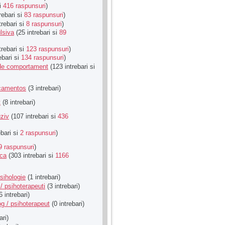
si
416 raspunsuri
)
rebari si
83 raspunsuri
)
trebari si
8 raspunsuri
)
lsiva
(25 intrebari si
89
trebari si
123 raspunsuri
)
ebari si
134 raspunsuri
)
u de comportament
(123 intrebari si
icamentos
(3 intrebari)
t
(8 intrebari)
ziv
(107 intrebari si
436
ebari si
2 raspunsuri
)
9 raspunsuri
)
ica
(303 intrebari si
1166
sihologie
(1 intrebari)
/ psihoterapeuti
(3 intrebari)
6 intrebari)
g / psihoterapeut
(0 intrebari)
ari)