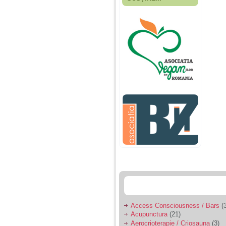
Fiica mea s-a nascut
cand eu aveam 17
ani, privind in urma
realizez cat de multe
greseli am facut in
educatia si cresterea
ei, am fost o mama
egoista, preocupata
de implinirea
profesionala, cand ea
era mica am neglijat-
o, ba chiar am fost si
agresiva, orice
greseala era taxata cu
o palma sau pedepse.
De 4 ani am o relatie
serioasa cu un barbat
in varsta de 32 de ani,
iar de aproximativ un
an jumate a inceput
sa se manifeste o
situatie care pe mine
ma deranjeaza.
Access Consciousness / Bars
(3
Acupunctura
(21)
Ma aflu aici pentru ca
Aerocrioterapie / Criosauna
(3)