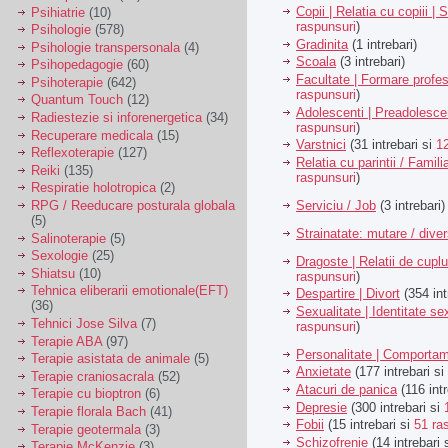
Copii | Relatia cu copiii | 
Psihiatrie
(10)
raspunsuri
)
Psihologie
(578)
Gradinita
(1 intrebari)
Psihologie transpersonala
(4)
Scoala
(3 intrebari)
Psihopedagogie
(60)
Facultate | Formare profes
Psihoterapie
(642)
raspunsuri
)
Quantum Touch
(12)
Adolescenti | Preadolesce
Radiestezie si inforenergetica
(34)
raspunsuri
)
Recuperare medicala
(15)
Varstnici
(31 intrebari si
1
Reflexoterapie
(127)
Relatia cu parintii / Famili
Reiki
(135)
raspunsuri
)
Respiratie holotropica
(2)
Serviciu / Job
(3 intrebari)
RPG / Reeducare posturala globala
(5)
Strainatate: mutare / dive
Salinoterapie
(5)
Sexologie
(25)
Dragoste | Relatii de cuplu
Shiatsu
(10)
raspunsuri
)
Tehnica eliberarii emotionale(EFT)
Despartire | Divort
(354 int
(36)
Sexualitate | Identitate se
Tehnici Jose Silva
(7)
raspunsuri
)
Terapie ABA
(97)
Personalitate | Comporta
Terapie asistata de animale
(5)
Anxietate
(177 intrebari si
Terapie craniosacrala
(52)
Atacuri de panica
(116 intr
Terapie cu bioptron
(6)
Depresie
(300 intrebari si
Terapie florala Bach
(41)
Fobii
(15 intrebari si
51 ra
Terapie geotermala
(3)
Schizofrenie
(14 intrebari 
Terapie McKenzie
(3)