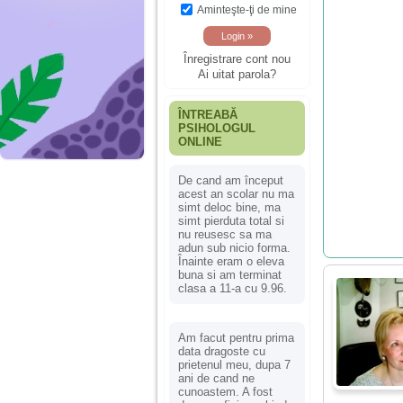
Aminteşte-ţi de mine
Înregistrare cont nou
Ai uitat parola?
ÎNTREABĂ
PSIHOLOGUL
ONLINE
De cand am început
acest an scolar nu ma
simt deloc bine, ma
simt pierduta total si
nu reusesc sa ma
adun sub nicio forma.
Înainte eram o eleva
buna si am terminat
clasa a 11-a cu 9.96.
Am facut pentru prima
data dragoste cu
prietenul meu, dupa 7
ani de cand ne
cunoastem. A fost