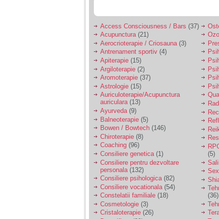
vreau sa stiu daca am
nevoie de un psiholog
sau psihiatru.
Access Consciousness / Bars
(37)
Ost
Acupunctura
(21)
Ozo
Sunt casatorita, am
Aerocrioterapie / Criosauna
(3)
Pre
31 de ani si un copil in
Antrenament sportiv
(4)
Psih
varsta de 2 ani care
Apiterapie
(15)
Psi
mi-e lumina ochilor.
Argiloterapie
(2)
Psi
De ceva timp simt ca
Aromoterapie
(37)
Psi
mi s-a adunat
Astrologie
(15)
Psi
oboseala, o oboseala
cronica de care nu pot
Auriculoterapie/Acupunctura
Qua
scapa si simt ca din
auriculara
(13)
Radi
cauza ei nu pot
Ayurveda
(9)
Rec
controla nervii si
Balneoterapie
(5)
Ref
cateodata are copilul
Bowen / Bowtech
(146)
Rei
de suferit.
Chiroterapie
(8)
Resp
Coaching
(96)
RPG
Consiliere genetica
(1)
(5)
Am o bariera peste
Consiliere pentru dezvoltare
Sal
care nu pot trece:
personala
(132)
Sex
prietena mea a ramas
Consiliere psihologica
(82)
insarcinata cu o fata.
Shi
Am fost de comun
Consiliere vocationala
(54)
Teh
acord sa facem un
Constelatii familiale
(18)
(36)
copil, cu gandul ca e
Cosmetologie
(3)
Teh
baiat.
Cristaloterapie
(26)
Ter