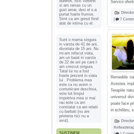
dureros, fizic vorbind
Servicii oferi
si am ramas cu un
gust amar, desi el s-a
Director
purtat foarte frumos.
Simt ca am gresit fiind
|
7 Coment
atat de intima cu el.
Sunt o mama singura
in varsta de 41 de ani,
divortata de 15 ani. Nu
mi-am refacut viata,
am un baiat in varsta
de 22 de ani pe care l-
am crescut singura.
Tatal lui nu a fost
foarte prezent in viata
Remediile nat
lui . Problema mea
Acestea impl
este ca nu avem o
comunicare deschisa,
Terapiile nat
este tot timpul
universul div
impotriva mea si mai
rau este ca am
poate face pr
constatat ca are relatii
in echilibru, 
cu barbati (nu are
prietena nici nu a
avut).
Director
Reflexotera
SUSȚINEM
|
1 Comen