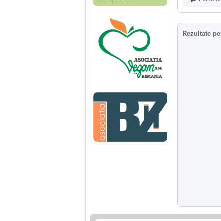
Fiica mea s-a nascut
cand eu aveam 17
ani, privind in urma
realizez cat de multe
Rezultate pe
greseli am facut in
educatia si cresterea
ei, am fost o mama
egoista, preocupata
de implinirea
profesionala, cand ea
era mica am neglijat-
o, ba chiar am fost si
agresiva, orice
greseala era taxata cu
o palma sau pedepse.
De 4 ani am o relatie
serioasa cu un barbat
in varsta de 32 de ani,
iar de aproximativ un
an jumate a inceput
sa se manifeste o
situatie care pe mine
ma deranjeaza.
Ma aflu aici pentru ca