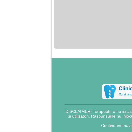
nimanui nu ii pasa de
mine. Din cauza asta
am inceput sa beau
alcool si am inceput
sa ma culc cu barbati
pentru bani.
DISCLAIMER: Terapeuti.ro nu isi asu
si utilizatori. Raspunsurile nu inlo
Continuand navig