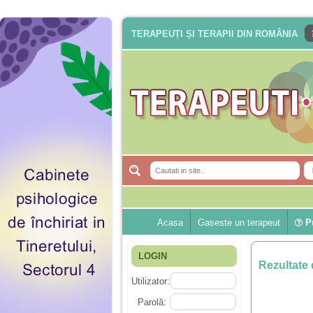
TERAPEUȚI ȘI TERAPII DIN ROMÂNIA
Acasa
Gaseste un terapeut
Pu
LOGIN
Rezultate 
Utilizator:
Parolă: