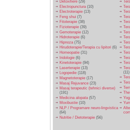
Detoxifiere
(29)
Ter
Electropunctura
(10)
Ter
Am 14 ani si o mare
Electroterapie
(13)
Ter
problema. Acum 8 luni
Feng shui
(7)
Tera
am inceput o relatie
Fitoterapie
(38)
Ter
cu un baiat in varsta
Fizioterapie
(39)
Ter
de 20 de ani, m-a
cucerit cu vorbe dulci,
Gemoterapie
(12)
Ter
cadouri, promisiuni de
Hidroterapie
(6)
Ter
casatorie, asa ca m-
Hipnoza
(75)
Ter
am culcat cu el si in
Hirudoterapie/Terapia cu lipitori
(6)
Tera
scurt timp am ramas
Homeopatie
(31)
Ter
insarcinata. El cand a
Iridologie
(6)
Tera
aflat a plecat in afara,
la munca, si a rupt
Kinetoterapie
(94)
Tera
orice legatura cu
Laserterapie
(13)
Tera
mine. Mama m-a batut
(11)
Logopedie
(118)
si m-a jignit in ultimul
Ter
Magnetoterapie
(17)
hal, ba chiar m-a fortat
Ter
Masaj Rejuvance
(23)
sa stau sa imi
Ter
introduca coada de
Masaj terapeutic (tehnici diverse)
mop in vagin.
(191)
The
Medicina alopata
(57)
Yog
Moxibustie
(10)
Yum
NLP / Programare neuro-lingvistica
Alte
Am 20 ani si am avut
(64)
com
o viata foarte grea. O
familie care nu m-a
Nutritie / Dietoterapie
(56)
crescut cum trebuie,
tata alcoolic, mai