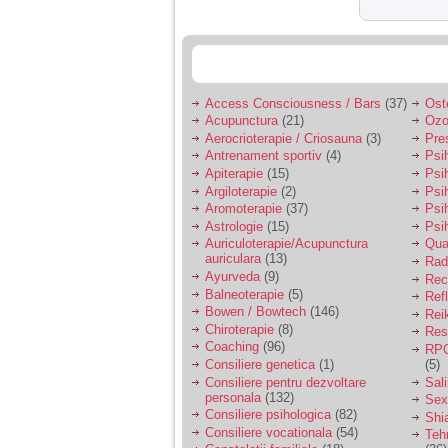
vreau sa stiu daca am
nevoie de un psiholog
sau psihiatru.
Sunt casatorita, am
31 de ani si un copil in
Access Consciousness / Bars
(37)
Ost
varsta de 2 ani care
Acupunctura
(21)
Ozo
mi-e lumina ochilor.
Aerocrioterapie / Criosauna
(3)
Pre
De ceva timp simt ca
Antrenament sportiv
(4)
Psih
mi s-a adunat
Apiterapie
(15)
Psi
oboseala, o oboseala
Argiloterapie
(2)
Psi
cronica de care nu pot
scapa si simt ca din
Aromoterapie
(37)
Psi
cauza ei nu pot
Astrologie
(15)
Psi
controla nervii si
Auriculoterapie/Acupunctura
Qua
cateodata are copilul
auriculara
(13)
Radi
de suferit.
Ayurveda
(9)
Rec
Balneoterapie
(5)
Ref
Bowen / Bowtech
(146)
Rei
Am o bariera peste
Chiroterapie
(8)
Resp
care nu pot trece:
Coaching
(96)
RPG
prietena mea a ramas
Consiliere genetica
(1)
(5)
insarcinata cu o fata.
Am fost de comun
Consiliere pentru dezvoltare
Sal
acord sa facem un
personala
(132)
Sex
copil, cu gandul ca e
Consiliere psihologica
(82)
Shi
baiat.
Consiliere vocationala
(54)
Teh