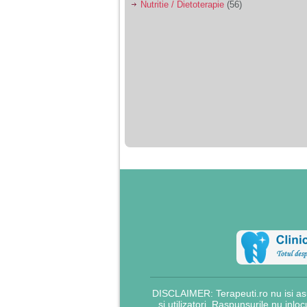
nimanui nu ii pasa de
Nutritie / Dietoterapie
(56)
mine. Din cauza asta
am inceput sa beau
alcool si am inceput
sa ma culc cu barbati
pentru bani.
DISCLAIMER: Terapeuti.ro nu isi asu
si utilizatori. Raspunsurile nu inlo