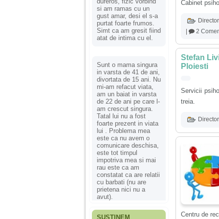
dureros, fizic vorbind
Cabinet psih
si am ramas cu un
gust amar, desi el s-a
Director
purtat foarte frumos.
Simt ca am gresit fiind
|
2 Coment
atat de intima cu el.
Stefan Liv
Sunt o mama singura
Ploiesti
in varsta de 41 de ani,
divortata de 15 ani. Nu
mi-am refacut viata,
Servicii psih
am un baiat in varsta
de 22 de ani pe care l-
treia.
am crescut singura.
Tatal lui nu a fost
Director
foarte prezent in viata
lui . Problema mea
este ca nu avem o
comunicare deschisa,
este tot timpul
impotriva mea si mai
rau este ca am
constatat ca are relatii
cu barbati (nu are
prietena nici nu a
avut).
Centru de rec
SUSȚINEM