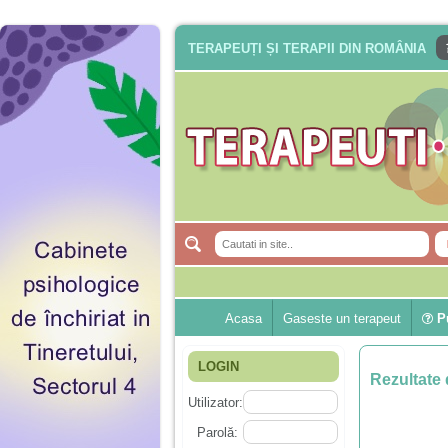
TERAPEUȚI ȘI TERAPII DIN ROMÂNIA
Acasa
Gaseste un terapeut
Pu
LOGIN
Rezultate 
Utilizator:
Parolă: