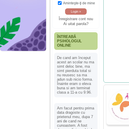
Aminteşte-ţi de mine
Înregistrare cont nou
Ai uitat parola?
ÎNTREABĂ
PSIHOLOGUL
ONLINE
De cand am început
acest an scolar nu ma
simt deloc bine, ma
simt pierduta total si
nu reusesc sa ma
adun sub nicio forma.
Înainte eram o eleva
buna si am terminat
clasa a 11-a cu 9.96.
Am facut pentru prima
data dragoste cu
prietenul meu, dupa 7
ani de cand ne
cunoastem. A fost