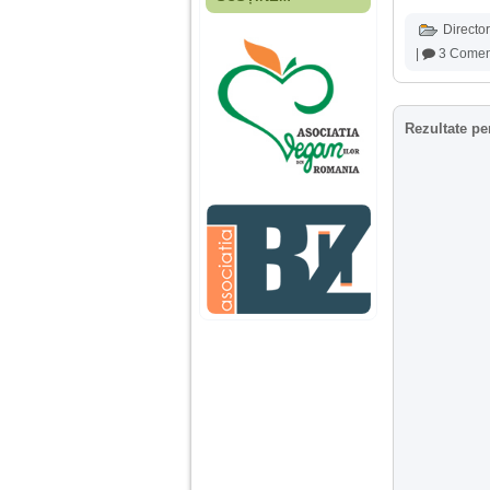
Fiica mea s-a nascut
cand eu aveam 17
Director
ani, privind in urma
|
3 Coment
realizez cat de multe
greseli am facut in
educatia si cresterea
ei, am fost o mama
egoista, preocupata
Rezultate pe
de implinirea
profesionala, cand ea
era mica am neglijat-
o, ba chiar am fost si
agresiva, orice
greseala era taxata cu
o palma sau pedepse.
De 4 ani am o relatie
serioasa cu un barbat
in varsta de 32 de ani,
iar de aproximativ un
an jumate a inceput
sa se manifeste o
situatie care pe mine
ma deranjeaza.
Ma aflu aici pentru ca