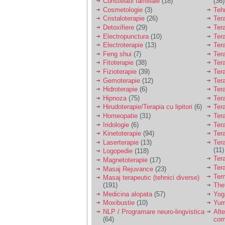
Constelatii familiale
(18)
(36)
Cosmetologie
(3)
Teh
Am 14 ani si o mare
Cristaloterapie
(26)
Ter
problema. Acum 8 luni
Detoxifiere
(29)
Ter
am inceput o relatie
Electropunctura
(10)
Ter
cu un baiat in varsta
Electroterapie
(13)
Ter
de 20 de ani, m-a
Feng shui
(7)
Tera
cucerit cu vorbe dulci,
cadouri, promisiuni de
Fitoterapie
(38)
Ter
casatorie, asa ca m-
Fizioterapie
(39)
Ter
am culcat cu el si in
Gemoterapie
(12)
Ter
scurt timp am ramas
Hidroterapie
(6)
Ter
insarcinata. El cand a
Hipnoza
(75)
Ter
aflat a plecat in afara,
Hirudoterapie/Terapia cu lipitori
(6)
Tera
la munca, si a rupt
orice legatura cu
Homeopatie
(31)
Ter
mine. Mama m-a batut
Iridologie
(6)
Tera
si m-a jignit in ultimul
Kinetoterapie
(94)
Tera
hal, ba chiar m-a fortat
Laserterapie
(13)
Tera
sa stau sa imi
(11)
Logopedie
(118)
introduca coada de
Ter
mop in vagin.
Magnetoterapie
(17)
Ter
Masaj Rejuvance
(23)
Ter
Masaj terapeutic (tehnici diverse)
(191)
The
Am 20 ani si am avut
Medicina alopata
(57)
Yog
o viata foarte grea. O
familie care nu m-a
Moxibustie
(10)
Yum
crescut cum trebuie,
NLP / Programare neuro-lingvistica
Alte
tata alcoolic, mai
(64)
com