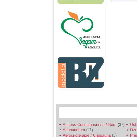
Fiica mea s-a nascut
cand eu aveam 17
ani, privind in urma
realizez cat de multe
greseli am facut in
educatia si cresterea
ei, am fost o mama
egoista, preocupata
de implinirea
profesionala, cand ea
era mica am neglijat-
o, ba chiar am fost si
agresiva, orice
greseala era taxata cu
o palma sau pedepse.
De 4 ani am o relatie
serioasa cu un barbat
in varsta de 32 de ani,
iar de aproximativ un
an jumate a inceput
sa se manifeste o
situatie care pe mine
ma deranjeaza.
Access Consciousness / Bars
(37)
Ost
Acupunctura
(21)
Ozo
Ma aflu aici pentru ca
Aerocrioterapie / Criosauna
(3)
Pre