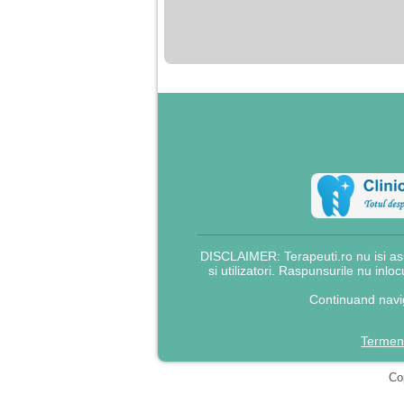
nimanui nu ii pasa de
mine. Din cauza asta
am inceput sa beau
alcool si am inceput
sa ma culc cu barbati
pentru bani.
DISCLAIMER: Terapeuti.ro nu isi asu
si utilizatori. Raspunsurile nu inlo
Continuand navig
Termeni
Cop