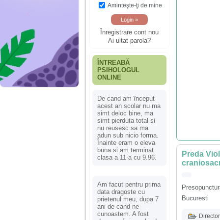
Aminteşte-ţi de mine
Înregistrare cont nou
Ai uitat parola?
ÎNTREABĂ
PSIHOLOGUL
ONLINE
De cand am început
acest an scolar nu ma
simt deloc bine, ma
simt pierduta total si
nu reusesc sa ma
adun sub nicio forma.
Înainte eram o eleva
buna si am terminat
Preda Viol
clasa a 11-a cu 9.96.
craniosacr
Am facut pentru prima
Presopunctur
data dragoste cu
Bucuresti
prietenul meu, dupa 7
ani de cand ne
cunoastem. A fost
Director