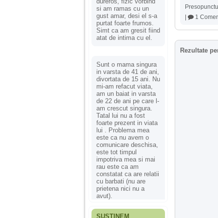
dureros, fizic vorbind
Presopunctu
si am ramas cu un
gust amar, desi el s-a
|
1 Comen
purtat foarte frumos.
Simt ca am gresit fiind
atat de intima cu el.
Rezultate pe
Sunt o mama singura
in varsta de 41 de ani,
divortata de 15 ani. Nu
mi-am refacut viata,
am un baiat in varsta
de 22 de ani pe care l-
am crescut singura.
Tatal lui nu a fost
foarte prezent in viata
lui . Problema mea
este ca nu avem o
comunicare deschisa,
este tot timpul
impotriva mea si mai
rau este ca am
constatat ca are relatii
cu barbati (nu are
prietena nici nu a
avut).
SUSȚINEM