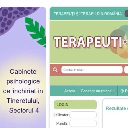
TERAPEUȚI ȘI TERAPII DIN ROMÂNIA
Acasa
Gaseste un terapeut
Pu
LOGIN
Rezultate 
Utilizator:
Parolă: