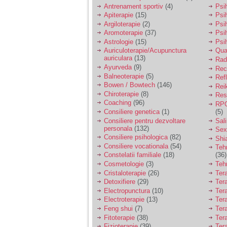
vreau sa stiu daca am
Antrenament sportiv
(4)
Psih
nevoie de un psiholog
Apiterapie
(15)
Psi
sau psihiatru.
Argiloterapie
(2)
Psi
Aromoterapie
(37)
Psi
Astrologie
(15)
Psi
Sunt casatorita, am
Auriculoterapie/Acupunctura
Qua
31 de ani si un copil in
auriculara
(13)
varsta de 2 ani care
Radi
mi-e lumina ochilor.
Ayurveda
(9)
Rec
De ceva timp simt ca
Balneoterapie
(5)
Ref
mi s-a adunat
Bowen / Bowtech
(146)
Rei
oboseala, o oboseala
Chiroterapie
(8)
Resp
cronica de care nu pot
Coaching
(96)
RPG
scapa si simt ca din
Consiliere genetica
(1)
(5)
cauza ei nu pot
controla nervii si
Consiliere pentru dezvoltare
Sal
cateodata are copilul
personala
(132)
Sex
de suferit.
Consiliere psihologica
(82)
Shi
Consiliere vocationala
(54)
Teh
Constelatii familiale
(18)
(36)
Am o bariera peste
Cosmetologie
(3)
Teh
care nu pot trece:
Cristaloterapie
(26)
Ter
prietena mea a ramas
Detoxifiere
(29)
Ter
insarcinata cu o fata.
Electropunctura
(10)
Ter
Am fost de comun
Electroterapie
(13)
Ter
acord sa facem un
copil, cu gandul ca e
Feng shui
(7)
Tera
baiat.
Fitoterapie
(38)
Ter
Fizioterapie
(39)
Ter