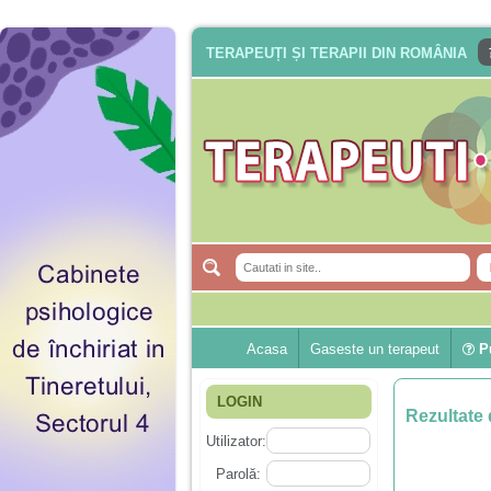
TERAPEUȚI ȘI TERAPII DIN ROMÂNIA
Acasa
Gaseste un terapeut
Pu
LOGIN
Rezultate 
Utilizator:
Parolă: