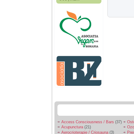
Fiica mea s-a nascut
cand eu aveam 17
ani, privind in urma
realizez cat de multe
greseli am facut in
educatia si cresterea
ei, am fost o mama
egoista, preocupata
de implinirea
profesionala, cand ea
era mica am neglijat-
o, ba chiar am fost si
agresiva, orice
greseala era taxata cu
o palma sau pedepse.
De 4 ani am o relatie
serioasa cu un barbat
in varsta de 32 de ani,
iar de aproximativ un
an jumate a inceput
sa se manifeste o
situatie care pe mine
ma deranjeaza.
Access Consciousness / Bars
(37)
Ost
Acupunctura
(21)
Ozo
Ma aflu aici pentru ca
Aerocrioterapie / Criosauna
(3)
Pre