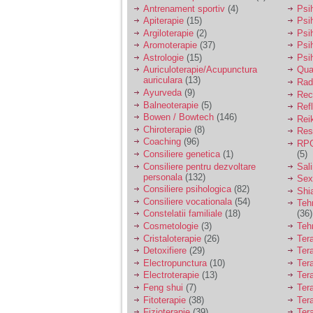
vreau sa stiu daca am
Antrenament sportiv
(4)
Psih
nevoie de un psiholog
Apiterapie
(15)
Psi
sau psihiatru.
Argiloterapie
(2)
Psi
Aromoterapie
(37)
Psi
Astrologie
(15)
Psi
Sunt casatorita, am
Auriculoterapie/Acupunctura
Qua
31 de ani si un copil in
auriculara
(13)
varsta de 2 ani care
Radi
mi-e lumina ochilor.
Ayurveda
(9)
Rec
De ceva timp simt ca
Balneoterapie
(5)
Ref
mi s-a adunat
Bowen / Bowtech
(146)
Rei
oboseala, o oboseala
Chiroterapie
(8)
Resp
cronica de care nu pot
Coaching
(96)
RPG
scapa si simt ca din
Consiliere genetica
(1)
(5)
cauza ei nu pot
controla nervii si
Consiliere pentru dezvoltare
Sal
cateodata are copilul
personala
(132)
Sex
de suferit.
Consiliere psihologica
(82)
Shi
Consiliere vocationala
(54)
Teh
Constelatii familiale
(18)
(36)
Am o bariera peste
Cosmetologie
(3)
Teh
care nu pot trece:
Cristaloterapie
(26)
Ter
prietena mea a ramas
Detoxifiere
(29)
Ter
insarcinata cu o fata.
Electropunctura
(10)
Ter
Am fost de comun
Electroterapie
(13)
Ter
acord sa facem un
copil, cu gandul ca e
Feng shui
(7)
Tera
baiat.
Fitoterapie
(38)
Ter
Fizioterapie
(39)
Ter