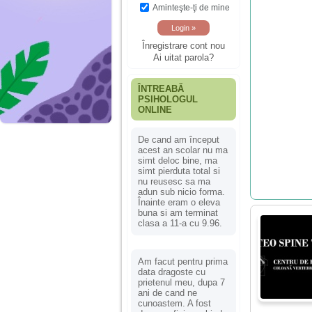
Aminteşte-ţi de mine
Înregistrare cont nou
Ai uitat parola?
ÎNTREABĂ
PSIHOLOGUL
ONLINE
De cand am început
acest an scolar nu ma
simt deloc bine, ma
simt pierduta total si
nu reusesc sa ma
adun sub nicio forma.
Înainte eram o eleva
buna si am terminat
clasa a 11-a cu 9.96.
Am facut pentru prima
data dragoste cu
prietenul meu, dupa 7
ani de cand ne
cunoastem. A fost