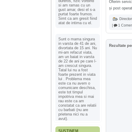
dureros, fizic vorbind
Oferim servici
si am ramas cu un
și post operat
gust amar, desi el s-a
purtat foarte frumos.
Simt ca am gresit fiind
Director
atat de intima cu el.
|
1 Comen
Sunt o mama singura
in varsta de 41 de ani,
Rezultate pe
divortata de 15 ani. Nu
mi-am refacut viata,
am un baiat in varsta
de 22 de ani pe care l-
am crescut singura.
Tatal lui nu a fost
foarte prezent in viata
lui . Problema mea
este ca nu avem o
comunicare deschisa,
este tot timpul
impotriva mea si mai
rau este ca am
constatat ca are relatii
cu barbati (nu are
prietena nici nu a
avut).
SUSȚINEM