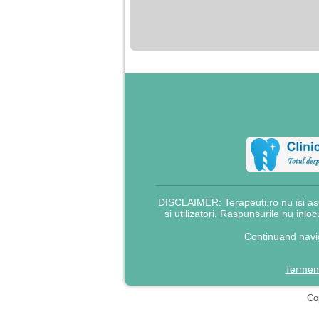
nimanui nu ii pasa de
mine. Din cauza asta
am inceput sa beau
alcool si am inceput
sa ma culc cu barbati
pentru bani.
DISCLAIMER: Terapeuti.ro nu isi asu
si utilizatori. Raspunsurile nu inlo
Continuand navig
Termeni
Cop